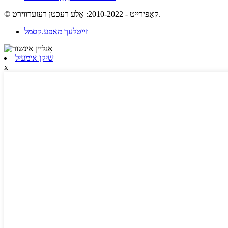
© קאַפּירייט - 2010-2022: אַלע רעכטן רעזערווירט.
זייטלעך מאַפּע.קסמל
שיקן אימעיל
x