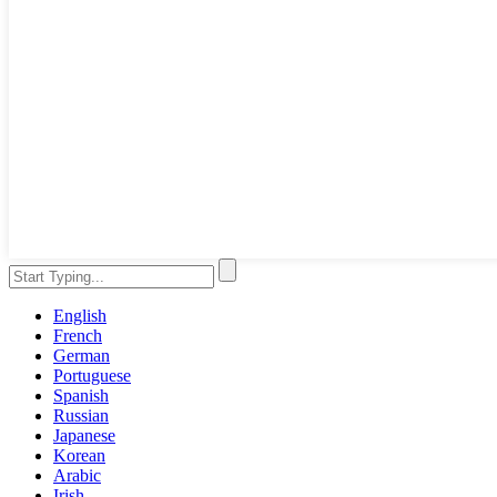
English
French
German
Portuguese
Spanish
Russian
Japanese
Korean
Arabic
Irish