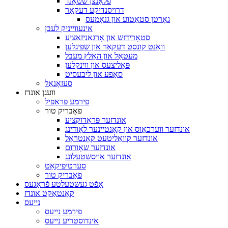
פלאַנצן שטאַנד
דרויסנדיקע דעקאָר
גאָרטן סטאַטוע און גנאָמעס
אינעווייניק לעבן
סטאָרידזש און אָרגאַניזאַציע
וואַנט קונסט דעקאָר און שפּיגלען
מעטאַל און האָלץ מעבל
פּאָליצעס און ווינקלען
סאָפע און ליבעסיט
סעזאָנאַל
וועגן אונדז
פירמע פּראָפיל
פאַבריק טור
אונדזער פּראָדוקציע
אונדזער ווערכאַוס און קאַנטיינער לאָודינג
אונדזער קוואַליטעט קאָנטראָל
אונדזער שאָורום
אונדזער אויסשטעלונג
סערטיפיקאַט
פאַבריק טור
אָפֿט געשטעלטע פֿראַגעס
קאָנטאַקט אונדז
נייעס
פירמע נייעס
אינדוסטריע נייעס