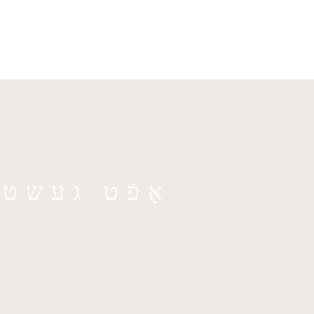
אָפֿט געשט