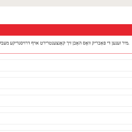
A1: מיר זענען די פאַבריק וואָס האָבן זיך קאָנצענטרירט אויף דרויסנדיקע מעבל, היים אַקסעסאָריעס, היים און גאָרטן דעקאָר פֿאַר מער ווי 10 יאָר.