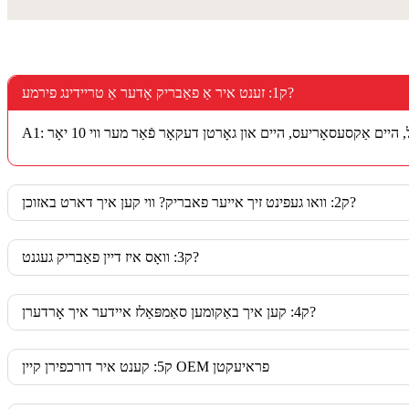
ק1: זענט איר אַ פאַבריק אָדער אַ טריידינג פירמע?
ק2: וואו געפינט זיך אייער פאבריק? ווי קען איך דארט באזוכן?
ק3: וואָס איז דיין פאַבריק געגנט?
ק4: קען איך באַקומען סאַמפּאַלז איידער איך אָרדערן?
ק5: קענט איר דורכפירן קיין OEM פראיעקטן