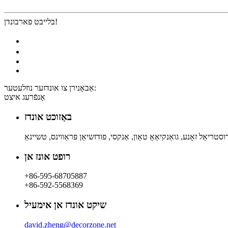
בלייבט פארבונדן!
אַבאָנירן צו אונדזער נוזלעטער:
אָנפֿרעג איצט
באַזוכט אונדז
וסטריאַל זאָנע, גואַנקיאַאָ טאַון, אַנקסי, פודזשיאַן פּראַווינס, טשיינאַ
רופט אונז אן
+86-595-68705887
+86-592-5568369
שיקט אונדז אן אימעיל
david.zheng@decorzone.net