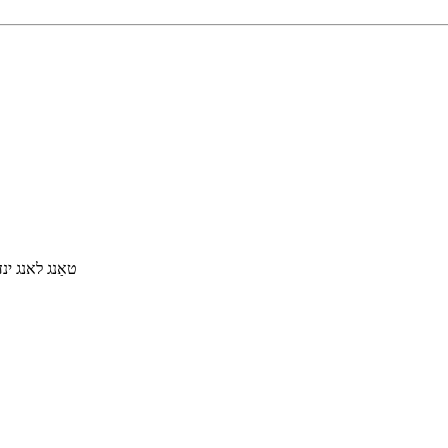
טאַנג לאנג ינד