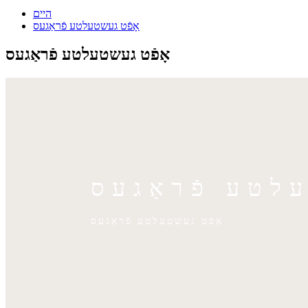
היים
אָפֿט געשטעלטע פֿראַגעס
אָפֿט געשטעלטע פֿראַגעס
עלטע פֿראַגעס
אָפט געשטעלטע פֿראַגעס