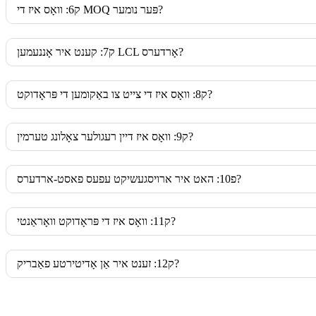
ק6: וואָס איז די MOQ פּער נומער?
ק7: קענט איר אָננעמען LCL אָרדערס?
ק8: וואָס איז די צייט צו באַקומען די פּראָדוקט?
ק9: וואָס איז דיין רעגולער צאָלונג טערמין?
פ10: האט איר ארויסגעשיקט עפעס פאסט-ארדערס?
ק11: וואָס איז די פּראָדוקט וואָראַנטי?
ק12: זענט איר אַן אָדיטירטע פאַבריק?