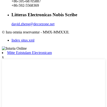
+86-595-68705887
+86-592-5568369
Litteras Electronicas Nobis Scribe
david.zheng@decorzone.net
© Iura omnia reservantur - MMX-MMXXII.
Index situs.xml
Mitte Epistulam Electronicam
x