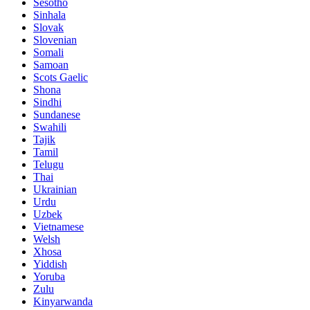
Sesotho
Sinhala
Slovak
Slovenian
Somali
Samoan
Scots Gaelic
Shona
Sindhi
Sundanese
Swahili
Tajik
Tamil
Telugu
Thai
Ukrainian
Urdu
Uzbek
Vietnamese
Welsh
Xhosa
Yiddish
Yoruba
Zulu
Kinyarwanda