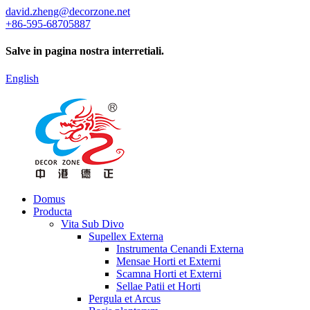
david.zheng@decorzone.net
+86-595-68705887
Salve in pagina nostra interretiali.
English
Domus
Producta
Vita Sub Divo
Supellex Externa
Instrumenta Cenandi Externa
Mensae Horti et Externi
Scamna Horti et Externi
Sellae Patii et Horti
Pergula et Arcus