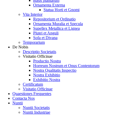
Basis plantarum
Ornamenta Externa
Statua Horti et Gnomi
Vita Interior
Repositorium et Ordinatio
Ornamenta Muralia et Specula
Supellex Metallica et Lignea
Plutei et Anguli
Sofa et Divana
Temporarium
De Nobis
Descriptio Societatis
Visitatio Officinae
Productio Nostra
Horreum Nostrum et Onus Contentorum
Nostra Qualitatis Inspectio
Nostra Exhibitio
Exhibitio Nostra
Certificatum
Visitatio Officinae
Quaestiones Frequentes
Contacta Nos
Nuntii
Nuntii Societatis
Nuntii Industriae