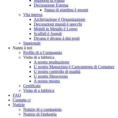
Supportu di Pianta
Decorazione Esterna
Statua di giardinu è gnomi
Vita interna
Archiviazione è Organizazione
Decorazioni murali è specchi
Mobili in Metallo è Legno
Scaffali è Anguli
Divanu è divanu à dui posti
Stagionale
Nantu à noi
Profilu di a Cumpagnia
Visita di a fabbrica
A nostra pruduzzione
U nostru Magazzinu è Caricamentu di Container
U nostru cuntrollu di qualità
U nostru Showroom
A nostra mostra
Certificatu
Visita di a fabbrica
FAQ
Cuntatta ci
Nutizie
Nutizie di a cumpagnia
Nutizie di l'industria