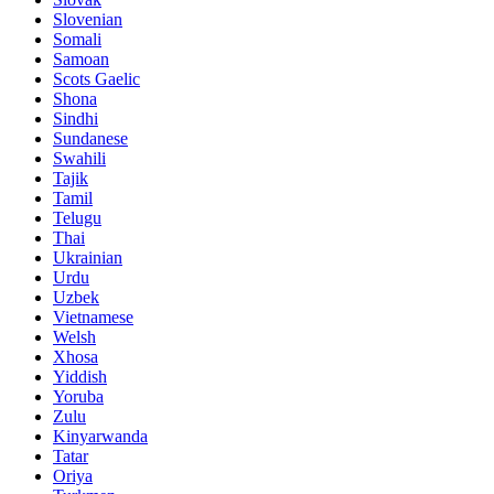
Slovenian
Somali
Samoan
Scots Gaelic
Shona
Sindhi
Sundanese
Swahili
Tajik
Tamil
Telugu
Thai
Ukrainian
Urdu
Uzbek
Vietnamese
Welsh
Xhosa
Yiddish
Yoruba
Zulu
Kinyarwanda
Tatar
Oriya