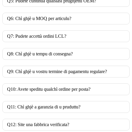
Q5: Pudete cuntinuà qualsiasi prughjettu OEM?
Q6: Chì ghjè u MOQ per articulu?
Q7: Pudete accettà ordini LCL?
Q8: Chì ghjè u tempu di consegna?
Q9: Chì ghjè u vostru termine di pagamentu regulare?
Q10: Avete speditu qualchì ordine per posta?
Q11: Chì ghjè a garanzia di u pruduttu?
Q12: Site una fabbrica verificata?