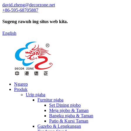
david.zheng@decorzone.net
+86-595-68705887
Sugeng rawuh ing situs web kita.
English
Ngarep
Produk
Urip njaba
Furnitur njaba
Set Dining njobo
Meja njobo & Taman
Bangku njaba & Taman
Patio & Kursi Taman
Gazebo & Lengkungan