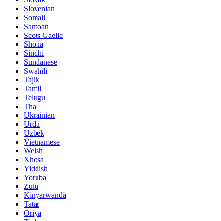
Slovenian
Somali
Samoan
Scots Gaelic
Shona
Sindhi
Sundanese
Swahili
Tajik
Tamil
Telugu
Thai
Ukrainian
Urdu
Uzbek
Vietnamese
Welsh
Xhosa
Yiddish
Yoruba
Zulu
Kinyarwanda
Tatar
Oriya