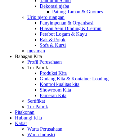
Tanduran Stand
Dekorasi njaba
Patung Taman & Gnomes
Urip njero ruangan
Panyimpenan & Organisasi
Hiasan Seni Dinding & Cermin
Perabot Logam & Kayu
Rak & Pojok
Sofa & Kursi
musiman
Babagan Kita
Profil Perusahaan
Tur Pabrik
Produksi Kita
Gudang Kita & Kontainer Loading
Kontrol kualitas kita
Showroom Kita
Pameran Kita
Sertifikat
Tur Pabrik
Pitakonan
Hubungi Kita
Kabar
Warta Perusahaan
Warta Industri