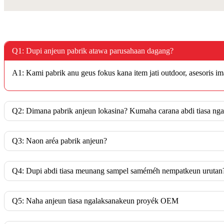
Q1: Dupi anjeun pabrik atawa parusahaan dagang?
A1: Kami pabrik anu geus fokus kana item jati outdoor, asesoris i
Q2: Dimana pabrik anjeun lokasina? Kumaha carana abdi tiasa nga
Q3: Naon aréa pabrik anjeun?
Q4: Dupi abdi tiasa meunang sampel saméméh nempatkeun urutan
Q5: Naha anjeun tiasa ngalaksanakeun proyék OEM