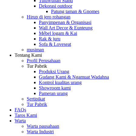
Tutuwuhan Stand
Dekorasi outdoor
Patung taman & Gnomes
Hirup di jero rohangan
Panyimpenan & Organisasi
Wall Art Decor & Eunteung
Mébel logam & Kai
Rak & juru
Sofa & Loveseat
musiman
Tentang Kami
Profil Perusahaan
Tur Pabrik
Produksi Urang
Gudang Kami & Ngamuat Wadahna
Kontrol kualitas urang
Showroom kami
Pameran urang
Sertipikat
Tur Pabrik
FAQs
Taros Kami
Warta
Warta pausahaan
Warta Industri