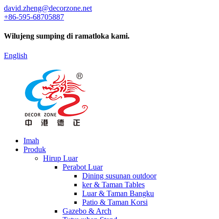
david.zheng@decorzone.net
+86-595-68705887
Wilujeng sumping di ramatloka kami.
English
Imah
Produk
Hirup Luar
Perabot Luar
Dining susunan outdoor
ker & Taman Tables
Luar & Taman Bangku
Patio & Taman Korsi
Gazebo & Arch