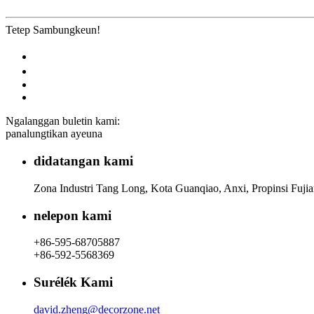
Tetep Sambungkeun!
Ngalanggan buletin kami:
panalungtikan ayeuna
didatangan kami
Zona Industri Tang Long, Kota Guanqiao, Anxi, Propinsi Fujia
nelepon kami
+86-595-68705887
+86-592-5568369
Surélék Kami
david.zheng@decorzone.net