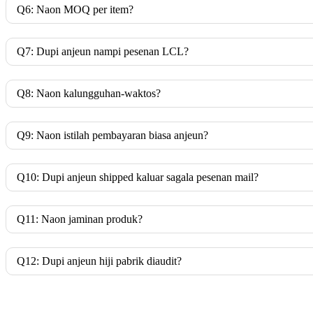
Q6: Naon MOQ per item?
Q7: Dupi anjeun nampi pesenan LCL?
Q8: Naon kalungguhan-waktos?
Q9: Naon istilah pembayaran biasa anjeun?
Q10: Dupi anjeun shipped kaluar sagala pesenan mail?
Q11: Naon jaminan produk?
Q12: Dupi anjeun hiji pabrik diaudit?