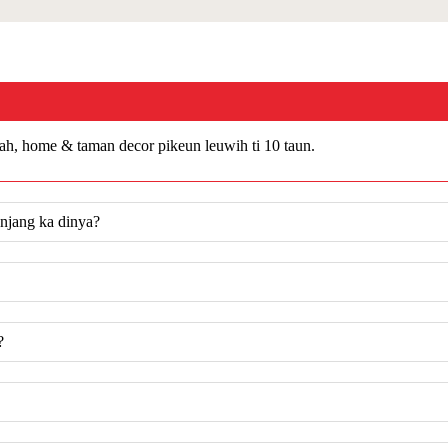
mah, home & taman decor pikeun leuwih ti 10 taun.
njang ka dinya?
?