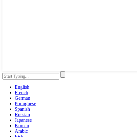
English
French
German
Portuguese
Spanish
Russian
Japanese
Korean
Arabic
Irish