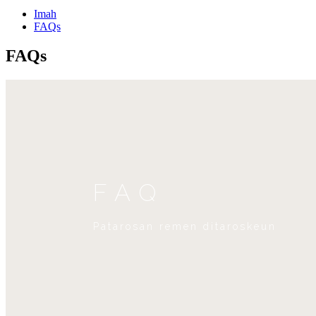
Imah
FAQs
FAQs
FAQ
Patarosan remen ditaroskeun