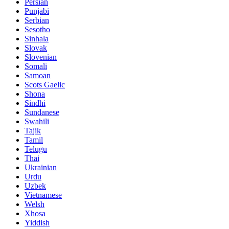
Persian
Punjabi
Serbian
Sesotho
Sinhala
Slovak
Slovenian
Somali
Samoan
Scots Gaelic
Shona
Sindhi
Sundanese
Swahili
Tajik
Tamil
Telugu
Thai
Ukrainian
Urdu
Uzbek
Vietnamese
Welsh
Xhosa
Yiddish