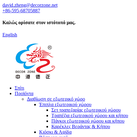
david.zheng@decorzone.net
+86-595-68705887
Καλώς ορίσατε στον ιστότοπό μας.
English
Σπίτι
Προϊόντα
Διαβίωση σε εξωτερικό χώρο
Έπιπλα εξωτερικού χώρου
Σετ τραπεζαρίας εξωτερικού χώρου
Τραπέζια εξωτερικού χώρου και κήπου
Πάγκοι εξωτερικού χώρου και κήπου
Καρέκλες Βεράντας & Κήπου
Κιόσκι & Αψίδα