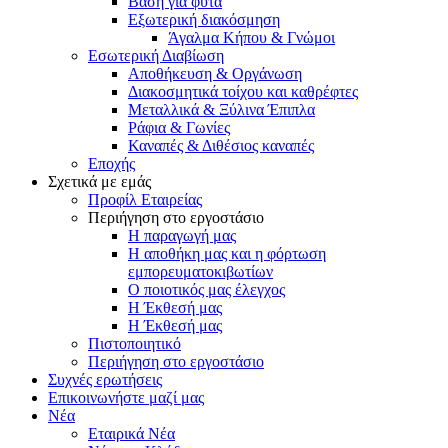
Βάση για φυτά
Εξωτερική διακόσμηση
Άγαλμα Κήπου & Γνώμοι
Εσωτερική Διαβίωση
Αποθήκευση & Οργάνωση
Διακοσμητικά τοίχου και καθρέφτες
Μεταλλικά & Ξύλινα Έπιπλα
Ράφια & Γωνίες
Καναπές & Διθέσιος καναπές
Εποχής
Σχετικά με εμάς
Προφίλ Εταιρείας
Περιήγηση στο εργοστάσιο
Η παραγωγή μας
Η αποθήκη μας και η φόρτωση
εμπορευματοκιβωτίων
Ο ποιοτικός μας έλεγχος
Η Έκθεσή μας
Η Έκθεσή μας
Πιστοποιητικό
Περιήγηση στο εργοστάσιο
Συχνές ερωτήσεις
Επικοινωνήστε μαζί μας
Νέα
Εταιρικά Νέα