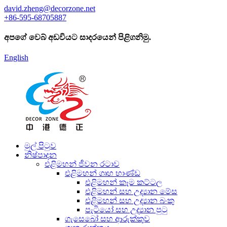
david.zheng@decorzone.net
+86-595-68705887
අපගේ වෙබ් අඩවියට සාදරයෙන් පිළිගනිමු.
English
මුල් පිටුව
නිෂ්පාදන
එළිමහන් ජීවන රටාව
එළිමහන් ගෘහ භාණ්ඩ
එළිමහන් කෑම කට්ටල
එළිමහන් සහ උද්‍යාන මේස
එළිමහන් සහ උද්‍යාන බංකු
පැටියෝ සහ උද්‍යාන පුටු
ගැසෙබෝ සහ ආරුක්කුව