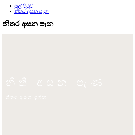
මුල් පිටුව
නිතර අසන පැන
නිතර අසන පැන
නිති අසන පැණ
නිතර අසන ප්‍රශ්න