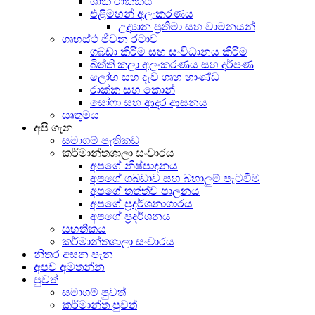
ශාක රාක්කය
එළිමහන් අලංකරණය
උද්‍යාන ප්‍රතිමා සහ වාමනයන්
ගෘහස්ථ ජීවන රටාව
ගබඩා කිරීම සහ සංවිධානය කිරීම
බිත්ති කලා අලංකරණය සහ දර්පණ
ලෝහ සහ දැව ගෘහ භාණ්ඩ
රාක්ක සහ කොන්
සෝෆා සහ ආදර ආසනය
සෘතුමය
අපි ගැන
සමාගම් පැතිකඩ
කර්මාන්තශාලා සංචාරය
අපගේ නිෂ්පාදනය
අපගේ ගබඩාව සහ බහාලුම් පැටවීම
අපගේ තත්ත්ව පාලනය
අපගේ ප්‍රදර්ශනාගාරය
අපගේ ප්‍රදර්ශනය
සහතිකය
කර්මාන්තශාලා සංචාරය
නිතර අසන පැන
අපව අමතන්න
පුවත්
සමාගම් පුවත්
කර්මාන්ත පුවත්