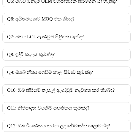
Q5: ඔබට ඕනෑම OEM ව්‍යාපෘතියක් කරගෙන යා හැකිද?
Q6: අයිතමයකට MOQ එක කීයද?
Q7: ඔබට LCL ඇණවුම් පිළිගත හැකිද?
Q8: ඉදිරි කාලය කුමක්ද?
Q9: ඔබේ නිත්‍ය ගෙවීම් කාල සීමාව කුමක්ද?
Q10: ඔබ කිසියම් තැපැල් ඇණවුම් නැව්ගත කර තිබේද?
Q11: නිෂ්පාදන වගකීම් සහතිකය කුමක්ද?
Q12: ඔබ විගණනය කරන ලද කර්මාන්ත ශාලාවක්ද?