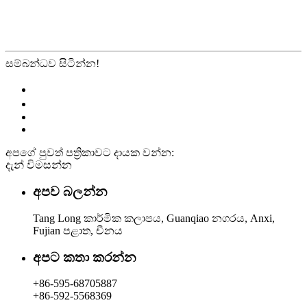
සම්බන්ධව සිටින්න!
අපගේ පුවත් පත්‍රිකාවට දායක වන්න:
දැන් විමසන්න
අපව බලන්න
Tang Long කාර්මික කලාපය, Guanqiao නගරය, Anxi,
Fujian පළාත, චීනය
අපට කතා කරන්න
+86-595-68705887
+86-592-5568369