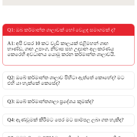
Q1: ඔබ කර්මාන්ත ශාලාවක් හෝ වෙළඳ සමාගමක් ද?
A1: අපි වසර 10 කට වැඩි කාලයක් එළිමහන් ගෘහ
භාණ්ඩ, ගෘහ උපාංග, නිවාස සහ උද්‍යාන අලංකරණය
කෙරෙහි අවධානය යොමු කරන කර්මාන්ත ශාලාවයි.
Q2: ඔබේ කර්මාන්ත ශාලාව පිහිටා ඇත්තේ කොහේද? මට
එහි යා හැක්කේ කෙසේද?
Q3: ඔබේ කර්මාන්තශාලා ප්‍රදේශය කුමක්ද?
Q4: ඇණවුමක් කිරීමට පෙර මට සාම්පල ලබා ගත හැකිද?