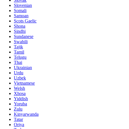
Slovak
Slovenian
Somali
Samoan
Scots Gaelic
Shona
Sindhi
Sundanese
Swahili
Tajik
Tamil
Telugu
Thai
Ukrainian
Urdu
Uzbek
Vietnamese
Welsh
Xhosa
Yiddish
Yoruba
Zulu
Kinyarwanda
Tatar
Oriya