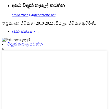
අපට විද්‍යුත් තැපැල් කරන්න
david.zheng@decorzone.net
© ප්‍රකාශන හිමිකම - 2010-2022 : සියලුම හිමිකම් ඇවිරිණි.
අඩවි සිතියම.xml
විද්‍යුත් තැපෑල යවන්න
x