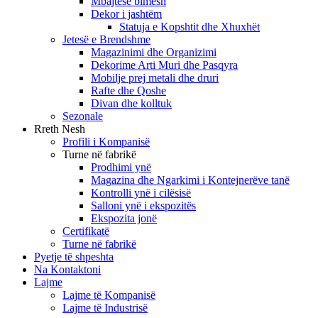
Mbajtëse bimësh
Dekor i jashtëm
Statuja e Kopshtit dhe Xhuxhët
Jetesë e Brendshme
Magazinimi dhe Organizimi
Dekorime Arti Muri dhe Pasqyra
Mobilje prej metali dhe druri
Rafte dhe Qoshe
Divan dhe kolltuk
Sezonale
Rreth Nesh
Profili i Kompanisë
Turne në fabrikë
Prodhimi ynë
Magazina dhe Ngarkimi i Kontejnerëve tanë
Kontrolli ynë i cilësisë
Salloni ynë i ekspozitës
Ekspozita jonë
Certifikatë
Turne në fabrikë
Pyetje të shpeshta
Na Kontaktoni
Lajme
Lajme të Kompanisë
Lajme të Industrisë