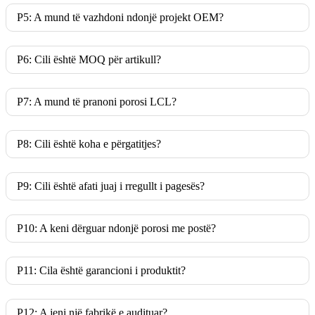
P5: A mund të vazhdoni ndonjë projekt OEM?
P6: Cili është MOQ për artikull?
P7: A mund të pranoni porosi LCL?
P8: Cili është koha e përgatitjes?
P9: Cili është afati juaj i rregullt i pagesës?
P10: A keni dërguar ndonjë porosi me postë?
P11: Cila është garancioni i produktit?
P12: A jeni një fabrikë e audituar?