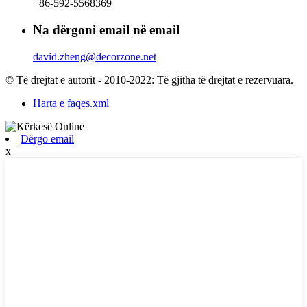
+86-592-5568369
Na dërgoni email në email
david.zheng@decorzone.net
© Të drejtat e autorit - 2010-2022: Të gjitha të drejtat e rezervuara.
Harta e faqes.xml
Dërgo email
x