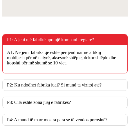
P1: A jeni një fabrikë apo një kompani tregtare?
A1: Ne jemi fabrika që është përqendruar në artikuj
mobiljesh për në natyrë, aksesorë shtëpie, dekor shtëpie dhe
kopshti për më shumë se 10 vjet.
P2: Ku ndodhet fabrika juaj? Si mund ta vizitoj atë?
P3: Cila është zona juaj e fabrikës?
P4: A mund të marr mostra para se të vendos porosinë?