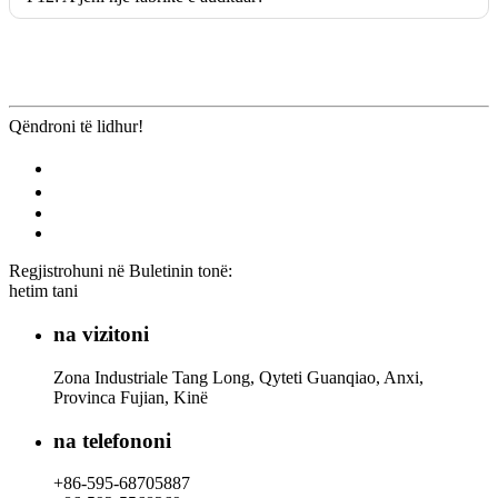
Qëndroni të lidhur!
Regjistrohuni në Buletinin tonë:
hetim tani
na vizitoni
Zona Industriale Tang Long, Qyteti Guanqiao, Anxi,
Provinca Fujian, Kinë
na telefononi
+86-595-68705887