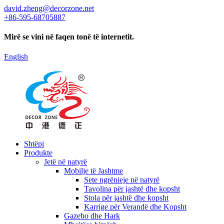
david.zheng@decorzone.net
+86-595-68705887
Mirë se vini në faqen tonë të internetit.
English
Shtëpi
Produkte
Jetë në natyrë
Mobilje të Jashtme
Sete ngrënieje në natyrë
Tavolina për jashtë dhe kopsht
Stola për jashtë dhe kopsht
Karrige për Verandë dhe Kopsht
Gazebo dhe Hark