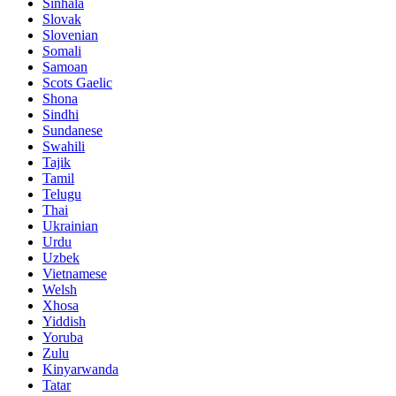
Sinhala
Slovak
Slovenian
Somali
Samoan
Scots Gaelic
Shona
Sindhi
Sundanese
Swahili
Tajik
Tamil
Telugu
Thai
Ukrainian
Urdu
Uzbek
Vietnamese
Welsh
Xhosa
Yiddish
Yoruba
Zulu
Kinyarwanda
Tatar