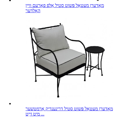
מאָדערן מעטאַל פּשוט סטיל אַלפ פאָרעם ווייַן
האָלדער
מאָדערן מעטאַל פּשוט סטיל דרינענדיק אַרמטשער
מיט זייַט ...