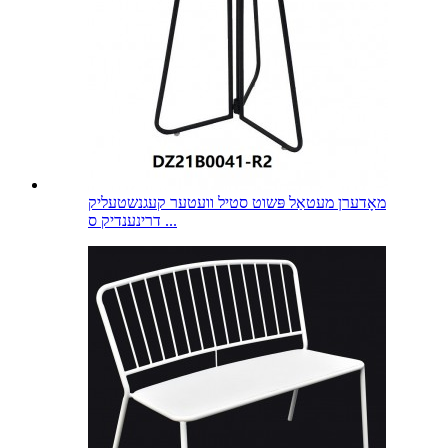
מאָדערן מעטאַל פּשוט סטיל וועטער קעגנשטעליק
דרינענדיק ס ...