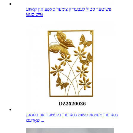
פּשוטער סטיל לעבעדיק צימער סאָפע און קאַווע
טיש סעט
מאָדערן מעטאַל פּשוט מאָדערן בלעטער און בלומען
פאָרעם ...