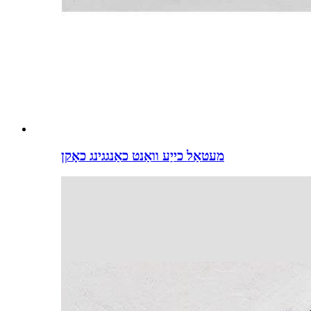
מעטאַל כייַע וואַנט כאַנגגינג כאָקן