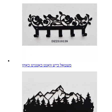
מעטאַל כייַע וואַנט כאַנגגינג כאָקן