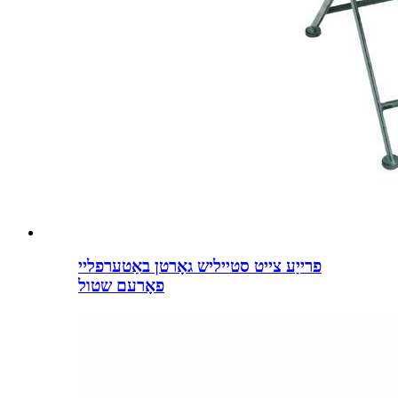
פרייַע צייט סטייליש גאָרטן באַטערפליי
פאָרעם שטול