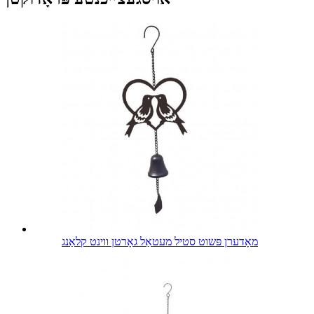
מאָדערן פּשוט סטיל מעטאַל גאָרטן ווינט קלאַנג