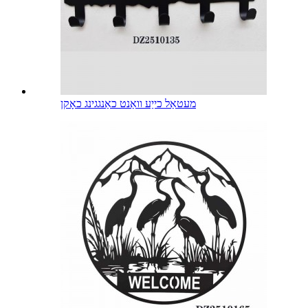
מעטאַל כייַע וואַנט כאַנגגינג כאָקן