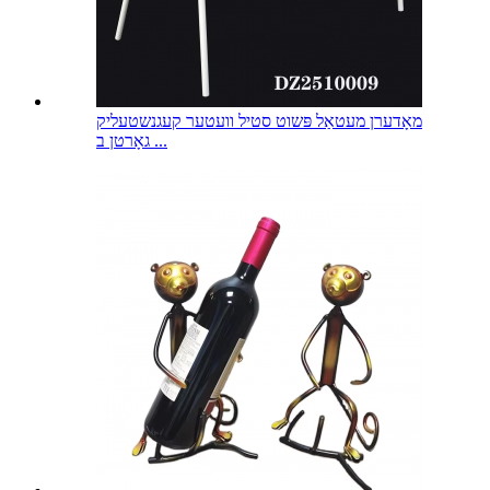
מאָדערן מעטאַל פּשוט סטיל וועטער קעגנשטעליק
גאָרטן ב ...