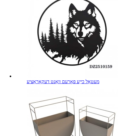
מעטאַל כייַע פאָרעם וואַנט דעקאָראַציע