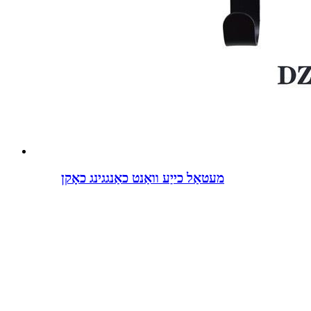
מעטאַל כייַע וואַנט כאַנגגינג כאָקן