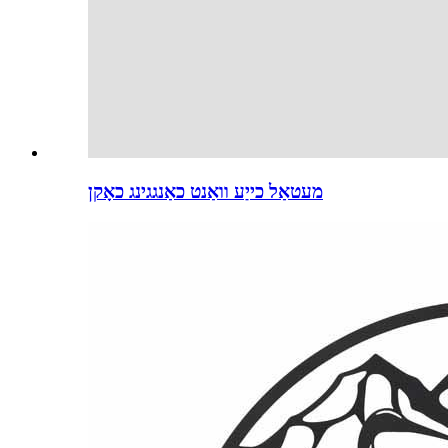
מעטאַל כייַע וואַנט כאַנגגינג כאָקן