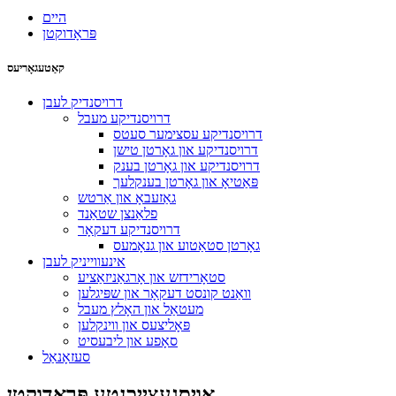
היים
פּראָדוקטן
קאַטעגאָריעס
דרויסנדיק לעבן
דרויסנדיקע מעבל
דרויסנדיקע עסצימער סעטס
דרויסנדיקע און גאָרטן טישן
דרויסנדיקע און גאָרטן בענק
פּאַטיאָ און גאָרטן בענקלעך
גאַזעבאָ און אַרטש
פלאַנצן שטאַנד
דרויסנדיקע דעקאָר
גאָרטן סטאַטוע און גנאָמעס
אינעווייניק לעבן
סטאָרידזש און אָרגאַניזאַציע
וואַנט קונסט דעקאָר און שפּיגלען
מעטאַל און האָלץ מעבל
פּאָליצעס און ווינקלען
סאָפע און ליבעסיט
סעזאָנאַל
אויסגעצייכנטע פּראָדוקטן