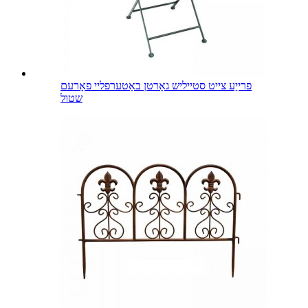
פרייַע צייט סטייליש גאָרטן באַטערפליי פאָרעם
שטול