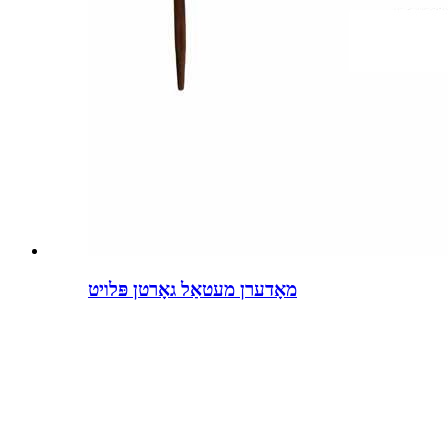
מאָדערן מעטאַל גאָרטן פּלויט