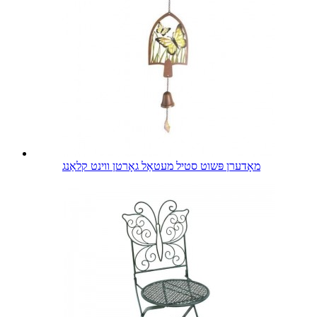
מאָדערן פּשוט סטיל מעטאַל גאָרטן ווינט קלאַנג