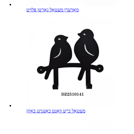
מאָדערן מעטאַל גאָרטן פּלויט
מעטאַל כייַע וואַנט כאַנגגינג כאָקן