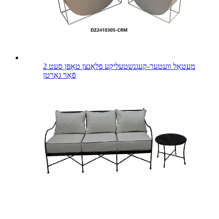
מעטאַל וועטער-קעגנשטעליקע פלאַנצן טאָפּן סעט 2
פֿאַר גאָרטן