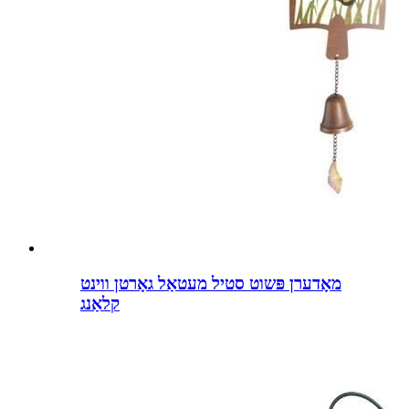
מאָדערן פּשוט סטיל מעטאַל גאָרטן ווינט
קלאַנג