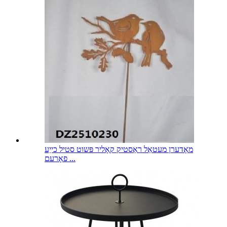
מאָדערן מעטאַל ראַסטיק קאָליר פּשוט סטיל כייַע
פאָרעם ...