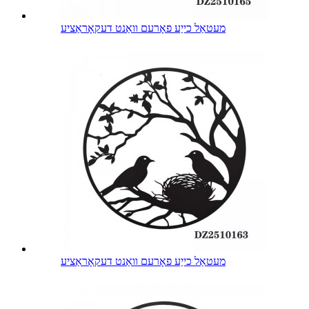
מעטאַל כייַע פאָרעם וואַנט דעקאָראַציע
מעטאַל כייַע פאָרעם וואַנט דעקאָראַציע