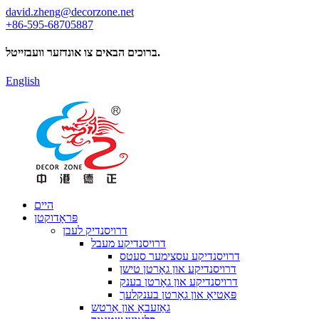
david.zheng@decorzone.net
+86-595-68705887
ברוכים הבאים צו אונדזער וועבזייטל.
English
היים
פּראָדוקטן
דרויסנדיק לעבן
דרויסנדיקע מעבל
דרויסנדיקע עסצימער סעטס
דרויסנדיקע און גאָרטן טישן
דרויסנדיקע און גאָרטן בענק
פּאַטיאָ און גאָרטן בענקלעך
גאַזעבאָ און אַרטש