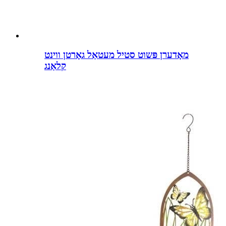
מאָדערן פּשוט סטיל מעטאַל גאָרטן ווינט
קלאַנג