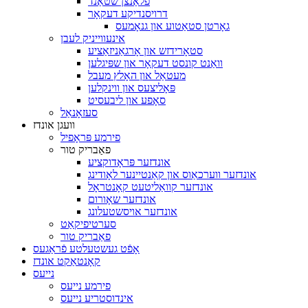
פלאַנצן שטאַנד
דרויסנדיקע דעקאָר
גאָרטן סטאַטוע און גנאָמעס
אינעווייניק לעבן
סטאָרידזש און אָרגאַניזאַציע
וואַנט קונסט דעקאָר און שפּיגלען
מעטאַל און האָלץ מעבל
פּאָליצעס און ווינקלען
סאָפע און ליבעסיט
סעזאָנאַל
וועגן אונדז
פירמע פּראָפיל
פאַבריק טור
אונדזער פּראָדוקציע
אונדזער ווערכאַוס און קאַנטיינער לאָודינג
אונדזער קוואַליטעט קאָנטראָל
אונדזער שאָורום
אונדזער אויסשטעלונג
סערטיפיקאַט
פאַבריק טור
אָפֿט געשטעלטע פֿראַגעס
קאָנטאַקט אונדז
נייעס
פירמע נייעס
אינדוסטריע נייעס