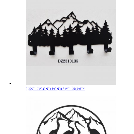
מעטאַל כייַע וואַנט כאַנגגינג כאָקן