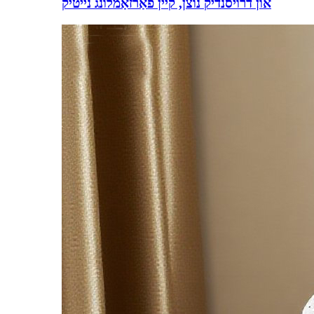
און דרויסנדיק נוצן, קיין פֿאַרזאַמלונג נייטיק