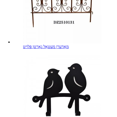
מאָדערן מעטאַל גאָרטן פּלויט