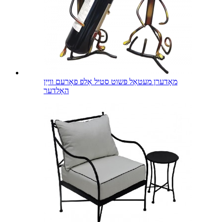
מאָדערן מעטאַל פּשוט סטיל אַלפ פאָרעם ווייַן
האָלדער