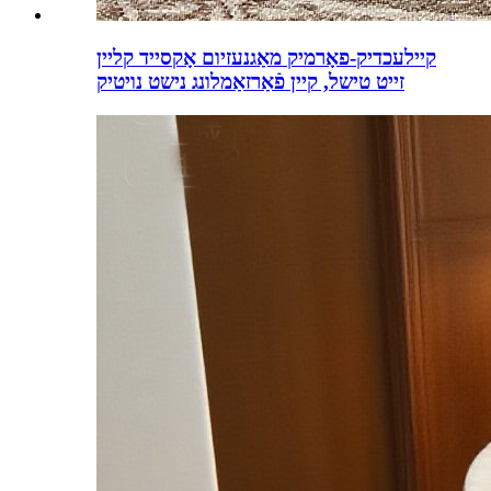
קיילעכדיק-פאָרמיק מאַגנעזיום אָקסייד קליין
זייט טישל, קיין פֿאַרזאַמלונג נישט נויטיק