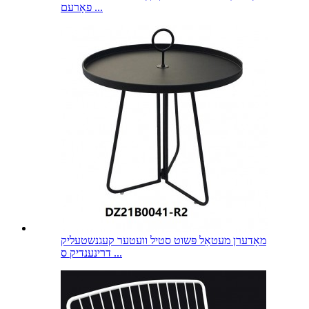
פאָרעם ...
מאָדערן מעטאַל פּשוט סטיל וועטער קעגנשטעליק
דרינענדיק ס ...