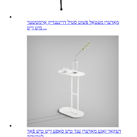
מאָדערן מעטאַל פּשוט סטיל דרינענדיק אַרמטשער
מיט זייַט ...
דעקאָר זאָנע מאָדערן ענד טיש סאָפע זייַט טיש פֿאַר
לעבעדיק ...