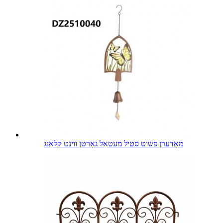
מאָדערן פּשוט סטיל מעטאַל גאָרטן ווינט קלאַנג