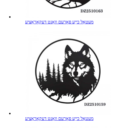
מעטאַל כייַע פאָרעם וואַנט דעקאָראַציע
מעטאַל כייַע פאָרעם וואַנט דעקאָראַציע