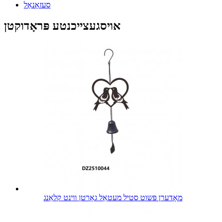
סעזאָנאַל
אויסגעצייכנטע פּראָדוקטן
מאָדערן פּשוט סטיל מעטאַל גאָרטן ווינט קלאַנג