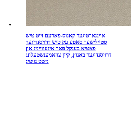
אייגנארטיגער קאנוס-פארעם זייט טיש
סטיילישער סאפע עק טיש דרויסנדיגער
פאטיא בענקל פאר אינעווייניג און
דרויסנדיגער באנוץ, קיין צוזאמענשטעלונג
נישט נויטיג