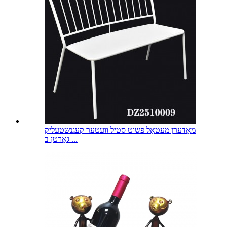
מאָדערן מעטאַל פּשוט סטיל וועטער קעגנשטעליק
גאָרטן ב ...