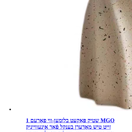
1 שטיק פּאַקעט בלומען-ווי פאָרעם MGO
זייט טיש מאָדערן בענקל פֿאַר אינעווייניק