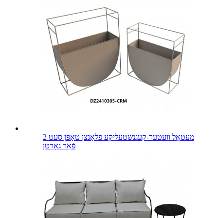
מעטאַל וועטער-קעגנשטעליקע פלאַנצן טאָפּן סעט 2
פֿאַר גאָרטן