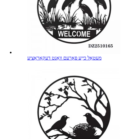
מעטאַל כייַע פאָרעם וואַנט דעקאָראַציע