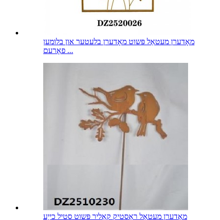
מאָדערן מעטאַל פּשוט מאָדערן בלעטער און בלומען
פאָרעם ...
מאָדערן מעטאַל ראַסטיק קאָליר פּשוט סטיל כייַע