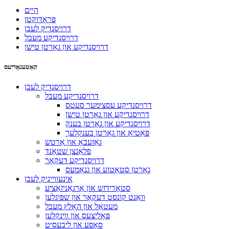
היים
פּראָדוקטן
דרויסנדיק לעבן
דרויסנדיקע מעבל
דרויסנדיקע און גאָרטן טישן
קאַטעגאָריעס
דרויסנדיק לעבן
דרויסנדיקע מעבל
דרויסנדיקע עסצימער סעטס
דרויסנדיקע און גאָרטן טישן
דרויסנדיקע און גאָרטן בענק
פּאַטיאָ און גאָרטן בענקלעך
גאַזעבאָ און אַרטש
פלאַנצן שטאַנד
דרויסנדיקע דעקאָר
גאָרטן סטאַטוע און גנאָמעס
אינעווייניק לעבן
סטאָרידזש און אָרגאַניזאַציע
וואַנט קונסט דעקאָר און שפּיגלען
מעטאַל און האָלץ מעבל
פּאָליצעס און ווינקלען
סאָפע און ליבעסיט