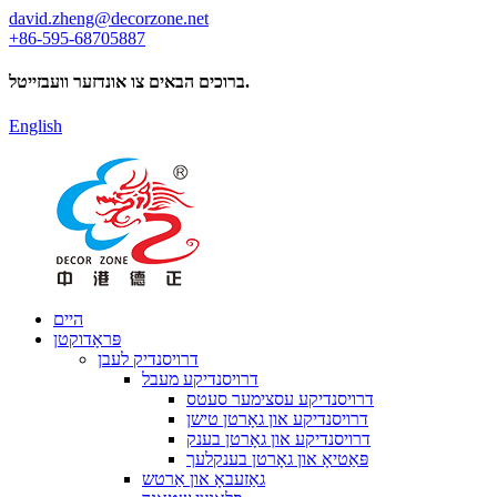
david.zheng@decorzone.net
+86-595-68705887
ברוכים הבאים צו אונדזער וועבזייטל.
English
היים
פּראָדוקטן
דרויסנדיק לעבן
דרויסנדיקע מעבל
דרויסנדיקע עסצימער סעטס
דרויסנדיקע און גאָרטן טישן
דרויסנדיקע און גאָרטן בענק
פּאַטיאָ און גאָרטן בענקלעך
גאַזעבאָ און אַרטש