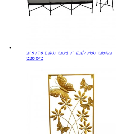
פּשוטער סטיל לעבעדיק צימער סאָפע און קאַווע
טיש סעט