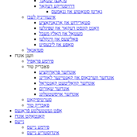
פלאַנצן שטאַנד
דרויסנדיקע דעקאָר
גאָרטן סטאַטוע און גנאָמעס
אינעווייניק לעבן
סטאָרידזש און אָרגאַניזאַציע
וואַנט קונסט דעקאָר און שפּיגלען
מעטאַל און האָלץ מעבל
פּאָליצעס און ווינקלען
סאָפע און ליבעסיט
סעזאָנאַל
וועגן אונדז
פירמע פּראָפיל
פאַבריק טור
אונדזער פּראָדוקציע
אונדזער ווערכאַוס און קאַנטיינער לאָודינג
אונדזער קוואַליטעט קאָנטראָל
אונדזער שאָורום
אונדזער אויסשטעלונג
סערטיפיקאַט
פאַבריק טור
אָפֿט געשטעלטע פֿראַגעס
קאָנטאַקט אונדז
נייעס
פירמע נייעס
אינדוסטריע נייעס