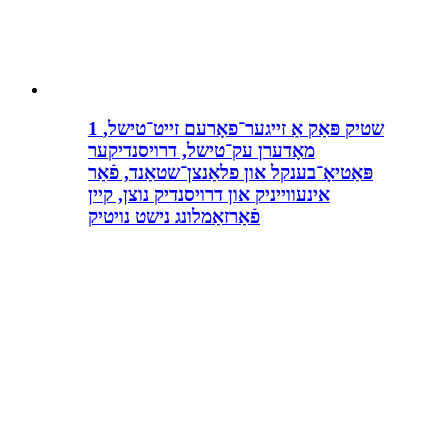
1 שטיק פּאַק אַ זייגער־פאָרעם זייט־טישל,
מאָדערן עק־טישל, דרויסנדיקער
פּאַטיאָ־בענקל און פלאַנצן־שטאַנד, פֿאַר
אינעווייניק און דרויסנדיק נוצן, קיין
פֿאַרזאַמלונג נישט נויטיק