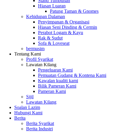
Stand Tumbuhan
Hiasan Luaran
Patung Taman & Gnomes
Kehidupan Dalaman
Penyimpanan & Organisasi
Hiasan Seni Dinding & Cermin
Perabot Logam & Kayu
Rak & Sudut
Sofa & Loveseat
bermusim
Tentang Kami
Profil Syarikat
Lawatan Kilang
Pengeluaran Kami
Pemuatan Gudang & Kontena Kami
Kawalan kualiti kami
Bilik Pameran Kami
Pameran Kami
Sijil
Lawatan Kilang
Soalan Lazim
Hubungi Kami
Berita
Berita Syarikat
Berita Industri