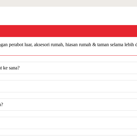
an perabot luar, aksesori rumah, hiasan rumah & taman selama lebih d
t ke sana?
n?