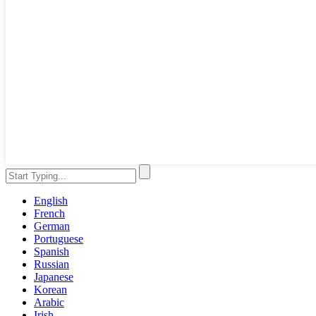
English
French
German
Portuguese
Spanish
Russian
Japanese
Korean
Arabic
Irish