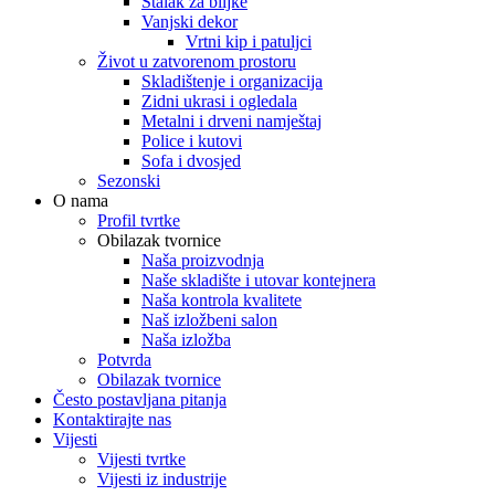
Stalak za biljke
Vanjski dekor
Vrtni kip i patuljci
Život u zatvorenom prostoru
Skladištenje i organizacija
Zidni ukrasi i ogledala
Metalni i drveni namještaj
Police i kutovi
Sofa i dvosjed
Sezonski
O nama
Profil tvrtke
Obilazak tvornice
Naša proizvodnja
Naše skladište i utovar kontejnera
Naša kontrola kvalitete
Naš izložbeni salon
Naša izložba
Potvrda
Obilazak tvornice
Često postavljana pitanja
Kontaktirajte nas
Vijesti
Vijesti tvrtke
Vijesti iz industrije