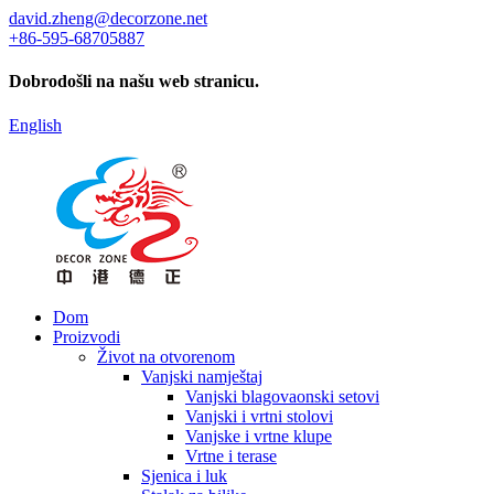
david.zheng@decorzone.net
+86-595-68705887
Dobrodošli na našu web stranicu.
English
Dom
Proizvodi
Život na otvorenom
Vanjski namještaj
Vanjski blagovaonski setovi
Vanjski i vrtni stolovi
Vanjske i vrtne klupe
Vrtne i terase
Sjenica i luk