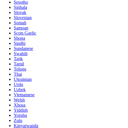
Sesotho
Sinhala
Slovak
Slovenian
Somali
Samoan
Scots Gaelic
Shona
Sindhi
Sundanese
Swahili
Tajik
Tamil
Telugu
Thai
Ukrainian
Urdu
Uzbek
Vietnamese
Welsh
Xhosa
Yiddish
Yoruba
Zulu
Kinyarwanda