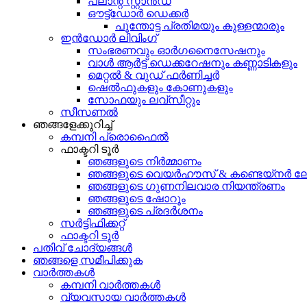
പ്ലാന്റ് സ്റ്റാൻഡ്
ഔട്ട്ഡോർ ഡെക്കർ
പൂന്തോട്ട പ്രതിമയും കുള്ളന്മാരും
ഇൻഡോർ ലിവിംഗ്
സംഭരണവും ഓർഗനൈസേഷനും
വാൾ ആർട്ട് ഡെക്കറേഷനും കണ്ണാടികളും
മെറ്റൽ & വുഡ് ഫർണിച്ചർ
ഷെൽഫുകളും കോണുകളും
സോഫയും ലവ്സീറ്റും
സീസണൽ
ഞങ്ങളേക്കുറിച്ച്
കമ്പനി പ്രൊഫൈൽ
ഫാക്ടറി ടൂർ
ഞങ്ങളുടെ നിർമ്മാണം
ഞങ്ങളുടെ വെയർഹൗസ് & കണ്ടെയ്നർ ല
ഞങ്ങളുടെ ഗുണനിലവാര നിയന്ത്രണം
ഞങ്ങളുടെ ഷോറൂം
ഞങ്ങളുടെ പ്രദർശനം
സർട്ടിഫിക്കറ്റ്
ഫാക്ടറി ടൂർ
പതിവ് ചോദ്യങ്ങൾ
ഞങ്ങളെ സമീപിക്കുക
വാർത്തകൾ
കമ്പനി വാർത്തകൾ
വ്യവസായ വാർത്തകൾ