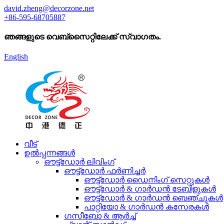
david.zheng@decorzone.net
+86-595-68705887
ഞങ്ങളുടെ വെബ്സൈറ്റിലേക്ക് സ്വാഗതം.
English
വീട്
ഉൽപ്പന്നങ്ങൾ
ഔട്ട്ഡോർ ലിവിംഗ്
ഔട്ട്ഡോർ ഫർണിച്ചർ
ഔട്ട്ഡോർ ഡൈനിംഗ് സെറ്റുകൾ
ഔട്ട്ഡോർ & ഗാർഡൻ ടേബിളുകൾ
ഔട്ട്ഡോർ & ഗാർഡൻ ബെഞ്ചുകൾ
പാറ്റിയോ & ഗാർഡൻ കസേരകൾ
ഗസീബോ & ആർച്ച്