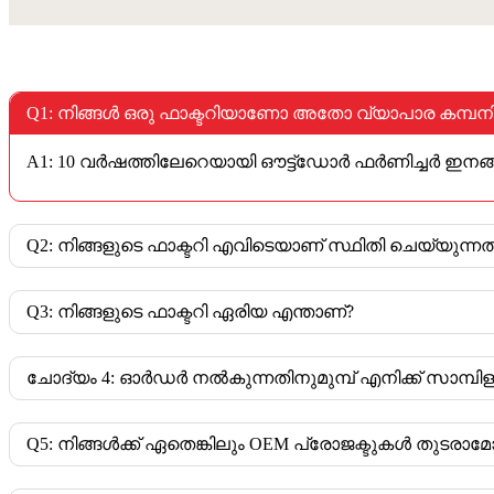
Q1: നിങ്ങൾ ഒരു ഫാക്ടറിയാണോ അതോ വ്യാപാര കമ്
A1: 10 വർഷത്തിലേറെയായി ഔട്ട്ഡോർ ഫർണിച്ചർ ഇനങ്ങൾ, 
Q2: നിങ്ങളുടെ ഫാക്ടറി എവിടെയാണ് സ്ഥിതി ചെയ്യുന്ന
Q3: നിങ്ങളുടെ ഫാക്ടറി ഏരിയ എന്താണ്?
ചോദ്യം 4: ഓർഡർ നൽകുന്നതിനുമുമ്പ് എനിക്ക് സാമ്പി
Q5: നിങ്ങൾക്ക് ഏതെങ്കിലും OEM പ്രോജക്ടുകൾ തുടരാമ