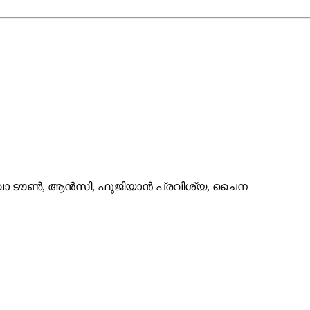
വോ ടൗൺ, ആൻസി, ഫുജിയാൻ പ്രവിശ്യ, ചൈന