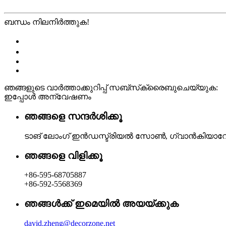
ബന്ധം നിലനിർത്തുക!
ഞങ്ങളുടെ വാർത്താക്കുറിപ്പ് സബ്‌സ്‌ക്രൈബുചെയ്യുക:
ഇപ്പോൾ അന്വേഷണം
ഞങ്ങളെ സന്ദർശിക്കൂ
ടാങ് ലോംഗ് ഇൻഡസ്ട്രിയൽ സോൺ, ഗ്വാൻകിയാ
ഞങ്ങളെ വിളിക്കൂ
+86-595-68705887
+86-592-5568369
ഞങ്ങൾക്ക് ഇമെയിൽ അയയ്ക്കുക
david.zheng@decorzone.net