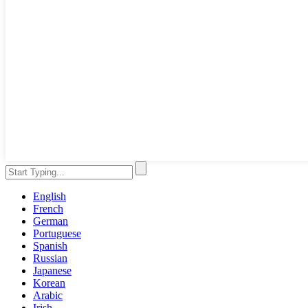
English
French
German
Portuguese
Spanish
Russian
Japanese
Korean
Arabic
Irish