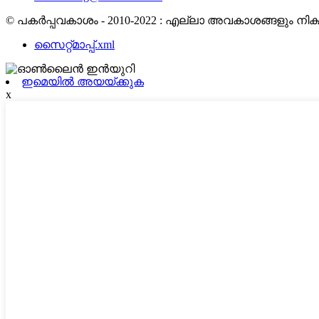
© പകർപ്പവകാശം - 2010-2022 : എല്ലാ അവകാശങ്ങളും നിക്ഷി
സൈറ്റ്മാപ്പ്.xml
ഇമെയിൽ അയയ്ക്കുക
x