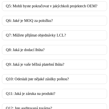
Q5: Mohli byste pokračovat v jakýchkoli projektech OEM?
Q6: Jaké je MOQ za položku?
Q7: Můžete přijímat objednávky LCL?
Q8: Jaká je dodací lhůta?
Q9: Jaká je vaše běžná platební lhůta?
Q10: Odeslali jste nějaké zásilky poštou?
Q11: Jaká je záruka na produkt?
Q12: Jste auditovaná továrna?