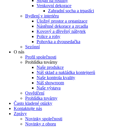
Stojan na rostliny
Venkovní dekorace
Zahradní socha a trpaslíci
Bydlení v interiéru
Úložný prostor a organizace
Nástěnné dekorace a zrcadla
Kovový a dřevěný nábytek
Police a rohy
Pohovka a dvousedačka
Sezónní
O nás
Profil společnosti
Prohlídka továrny
Naše produkce
Náš sklad a nakládka kontejnerů
Naše kontrola kvality
Náš showroom
Naše výstava
Osvědčení
Prohlídka továrny
Často kladené otázky
Kontaktujte nás
Zprávy
Novinky společnosti
Novinky z oboru