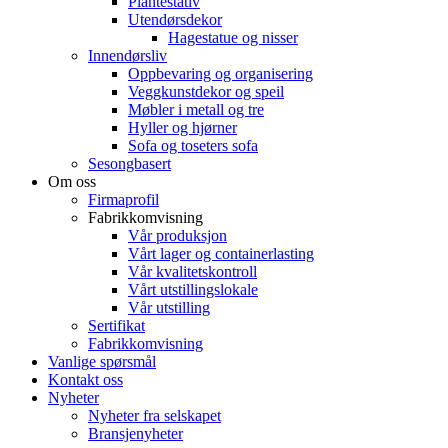
Plantestativ
Utendørsdekor
Hagestatue og nisser
Innendørsliv
Oppbevaring og organisering
Veggkunstdekor og speil
Møbler i metall og tre
Hyller og hjørner
Sofa og toseters sofa
Sesongbasert
Om oss
Firmaprofil
Fabrikkomvisning
Vår produksjon
Vårt lager og containerlasting
Vår kvalitetskontroll
Vårt utstillingslokale
Vår utstilling
Sertifikat
Fabrikkomvisning
Vanlige spørsmål
Kontakt oss
Nyheter
Nyheter fra selskapet
Bransjenyheter