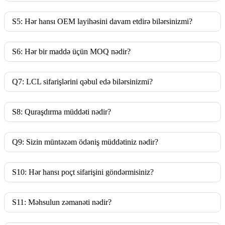
S5: Hər hansı OEM layihəsini davam etdirə bilərsinizmi?
S6: Hər bir maddə üçün MOQ nədir?
Q7: LCL sifarişlərini qəbul edə bilərsinizmi?
S8: Quraşdırma müddəti nədir?
Q9: Sizin müntəzəm ödəniş müddətiniz nədir?
S10: Hər hansı poçt sifarişini göndərmisiniz?
S11: Məhsulun zəmanəti nədir?