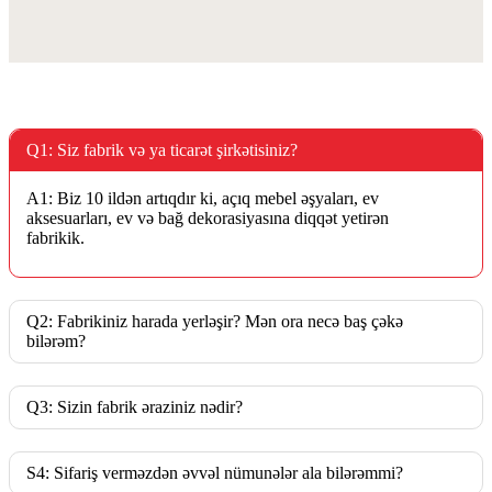
Q1: Siz fabrik və ya ticarət şirkətisiniz?
A1: Biz 10 ildən artıqdır ki, açıq mebel əşyaları, ev
aksesuarları, ev və bağ dekorasiyasına diqqət yetirən
fabrikik.
Q2: Fabrikiniz harada yerləşir? Mən ora necə baş çəkə
bilərəm?
Q3: Sizin fabrik əraziniz nədir?
S4: Sifariş verməzdən əvvəl nümunələr ala bilərəmmi?