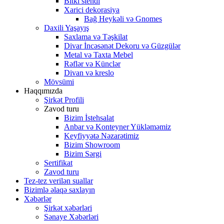
Bitki stendi
Xarici dekorasiya
Bağ Heykəli və Gnomes
Daxili Yaşayış
Saxlama və Təşkilat
Divar İncəsənət Dekoru və Güzgülər
Metal və Taxta Mebel
Rəflər və Künclər
Divan və kreslo
Mövsümi
Haqqımızda
Şirkət Profili
Zavod turu
Bizim İstehsalat
Anbar və Konteyner Yükləməmiz
Keyfiyyətə Nəzarətimiz
Bizim Showroom
Bizim Sərgi
Sertifikat
Zavod turu
Tez-tez verilən suallar
Bizimlə əlaqə saxlayın
Xəbərlər
Şirkət xəbərləri
Sənaye Xəbərləri