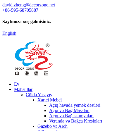
david.zheng@decorzone.net
+86-595-68705887
Saytımıza xoş gəlmisiniz.
English
Ev
Məhsullar
Çöldə Yaşayış
Xarici Mebel
Açıq havada yemək dəstləri
Açıq və Bağ Masaları
Açıq və Bağ skamyaları
Veranda və Bağça Kresloları
Gazebo və Arch