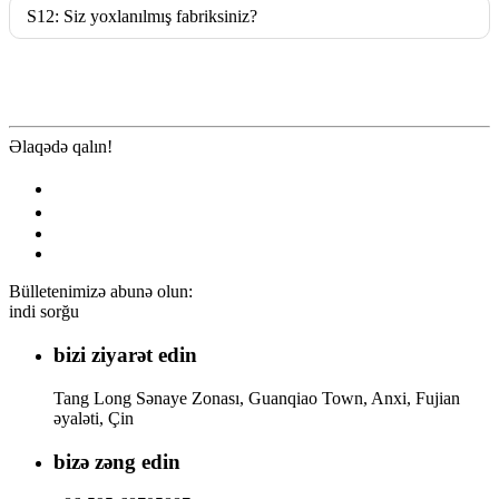
S12: Siz yoxlanılmış fabriksiniz?
Əlaqədə qalın!
Bülletenimizə abunə olun:
indi sorğu
bizi ziyarət edin
Tang Long Sənaye Zonası, Guanqiao Town, Anxi, Fujian
əyaləti, Çin
bizə zəng edin