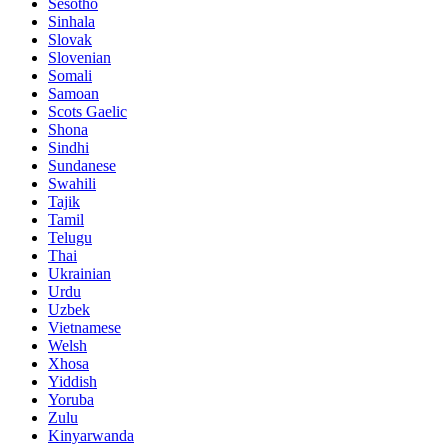
Sesotho
Sinhala
Slovak
Slovenian
Somali
Samoan
Scots Gaelic
Shona
Sindhi
Sundanese
Swahili
Tajik
Tamil
Telugu
Thai
Ukrainian
Urdu
Uzbek
Vietnamese
Welsh
Xhosa
Yiddish
Yoruba
Zulu
Kinyarwanda