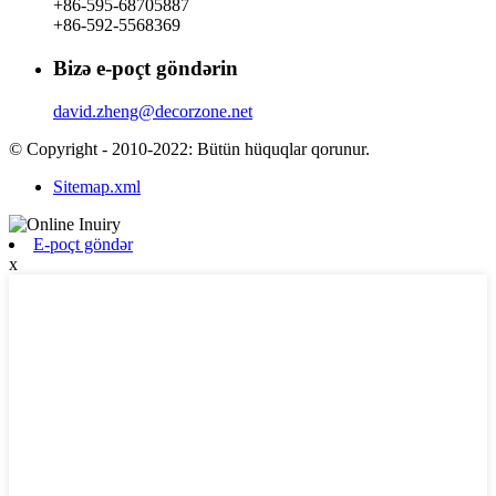
+86-595-68705887
+86-592-5568369
Bizə e-poçt göndərin
david.zheng@decorzone.net
© Copyright - 2010-2022: Bütün hüquqlar qorunur.
Sitemap.xml
E-poçt göndər
x