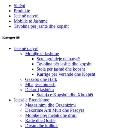
Shtëpi
Produkte
Jetë në natyrë
Mobilje të Jashtme
Tavolina për jashtë dhe kopsht
Kategoritë
Jetë në natyrë
Mobilje të Jashtme
Sete ngrënieje në natyrë
Tavolina për jashtë dhe kopsht
Stola për jashtë dhe kopsht
Karrige për Verandë dhe Kopsht
Gazebo dhe Hark
Mbajtëse bimësh
Dekor i jashtëm
Statuja e Kopshtit dhe Xhuxhët
Jetesë e Brendshme
Magazinimi dhe Organizimi
Dekorime Arti Muri dhe Pasqyra
Mobilje prej metali dhe druri
Rafte dhe Qoshe
Divan dhe kolltuk