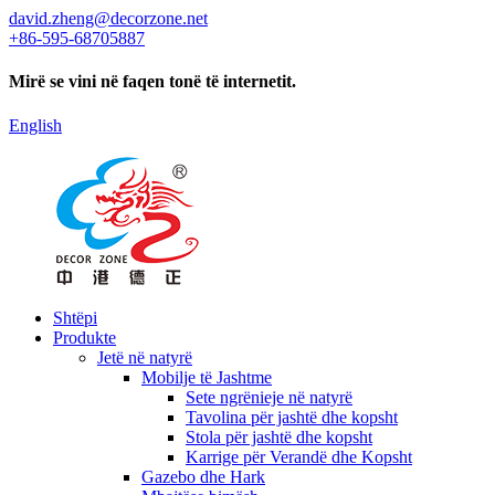
david.zheng@decorzone.net
+86-595-68705887
Mirë se vini në faqen tonë të internetit.
English
Shtëpi
Produkte
Jetë në natyrë
Mobilje të Jashtme
Sete ngrënieje në natyrë
Tavolina për jashtë dhe kopsht
Stola për jashtë dhe kopsht
Karrige për Verandë dhe Kopsht
Gazebo dhe Hark