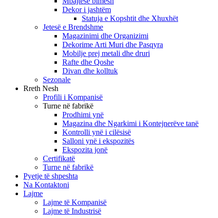
Mbajtëse bimësh
Dekor i jashtëm
Statuja e Kopshtit dhe Xhuxhët
Jetesë e Brendshme
Magazinimi dhe Organizimi
Dekorime Arti Muri dhe Pasqyra
Mobilje prej metali dhe druri
Rafte dhe Qoshe
Divan dhe kolltuk
Sezonale
Rreth Nesh
Profili i Kompanisë
Turne në fabrikë
Prodhimi ynë
Magazina dhe Ngarkimi i Kontejnerëve tanë
Kontrolli ynë i cilësisë
Salloni ynë i ekspozitës
Ekspozita jonë
Certifikatë
Turne në fabrikë
Pyetje të shpeshta
Na Kontaktoni
Lajme
Lajme të Kompanisë
Lajme të Industrisë