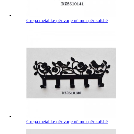
Grepa metalike për varje në mur për kafshë
Grepa metalike për varje në mur për kafshë