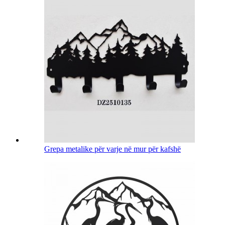
Grepa metalike për varje në mur për kafshë