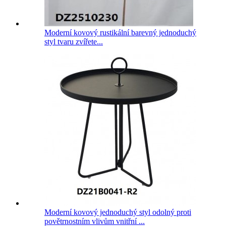
Moderní kovový rustikální barevný jednoduchý
styl tvaru zvířete...
Moderní kovový jednoduchý styl odolný proti
povětrnostním vlivům vnitřní ...