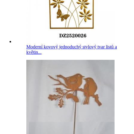
Moderní kovový jednoduchý stylový tvar listů a
květin...