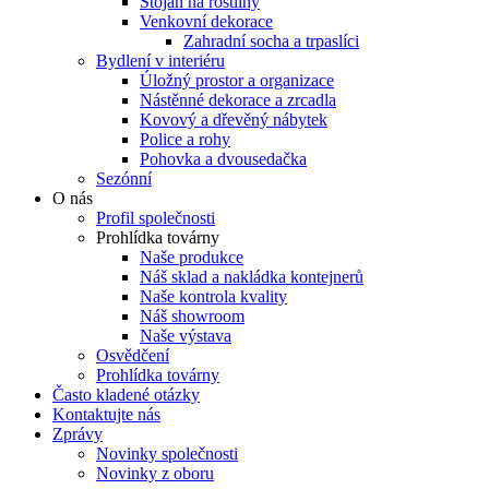
Stojan na rostliny
Venkovní dekorace
Zahradní socha a trpaslíci
Bydlení v interiéru
Úložný prostor a organizace
Nástěnné dekorace a zrcadla
Kovový a dřevěný nábytek
Police a rohy
Pohovka a dvousedačka
Sezónní
O nás
Profil společnosti
Prohlídka továrny
Naše produkce
Náš sklad a nakládka kontejnerů
Naše kontrola kvality
Náš showroom
Naše výstava
Osvědčení
Prohlídka továrny
Často kladené otázky
Kontaktujte nás
Zprávy
Novinky společnosti
Novinky z oboru