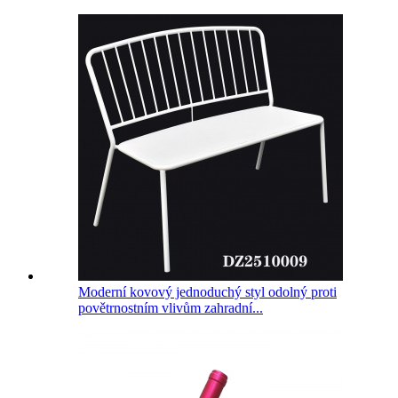
Moderní kovový jednoduchý styl odolný proti
povětrnostním vlivům zahradní...