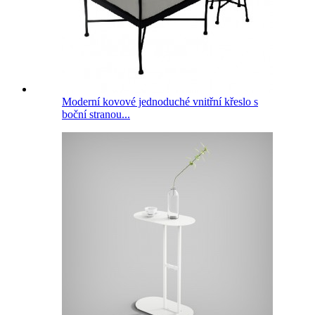
Moderní kovové jednoduché vnitřní křeslo s
boční stranou...