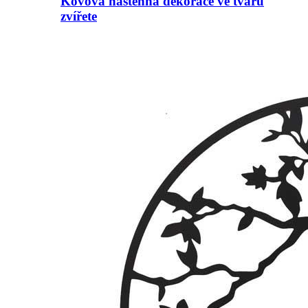
Kovová nástěnná dekorace ve tvaru
zvířete