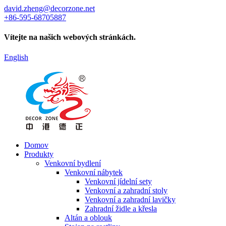
david.zheng@decorzone.net
+86-595-68705887
Vítejte na našich webových stránkách.
English
Domov
Produkty
Venkovní bydlení
Venkovní nábytek
Venkovní jídelní sety
Venkovní a zahradní stoly
Venkovní a zahradní lavičky
Zahradní židle a křesla
Altán a oblouk