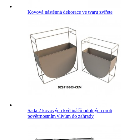
Kovová nástěnná dekorace ve tvaru zvířete
Sada 2 kovových květináčů odolných proti
povětrnostním vlivům do zahrady