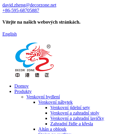
david.zheng@decorzone.net
+86-595-68705887
Vítejte na našich webových stránkách.
English
Domov
Produkty
Venkovní bydlení
Venkovní nábytek
Venkovní jídelní sety
Venkovní a zahradní stoly
Venkovní a zahradní lavičky
Zahradní židle a křesla
Altán a oblouk