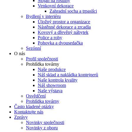
Stojan na rostliny
Venkovní dekorace
Zahradní socha a trpaslíci
Bydlení v interiéru
Úložný prostor a organizace
Nástěnné dekorace a zrcadla
Kovový a dřevěný nábytek
Police a rohy
Pohovka a dvousedačka
Sezónní
O nás
Profil společnosti
Prohlídka továrny
Naše produkce
Náš sklad a nakládka kontejnerů
Naše kontrola kvality
Náš showroom
Naše výstava
Osvědčení
Prohlídka továrny
Často kladené otázky
Kontaktujte nás
Zprávy
Novinky společnosti
Novinky z oboru