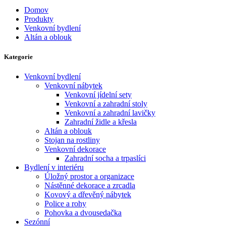
Domov
Produkty
Venkovní bydlení
Altán a oblouk
Kategorie
Venkovní bydlení
Venkovní nábytek
Venkovní jídelní sety
Venkovní a zahradní stoly
Venkovní a zahradní lavičky
Zahradní židle a křesla
Altán a oblouk
Stojan na rostliny
Venkovní dekorace
Zahradní socha a trpaslíci
Bydlení v interiéru
Úložný prostor a organizace
Nástěnné dekorace a zrcadla
Kovový a dřevěný nábytek
Police a rohy
Pohovka a dvousedačka
Sezónní