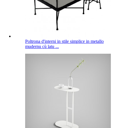
Poltrona d'interni in stile simplice in metallo
mudernu cù latu ...