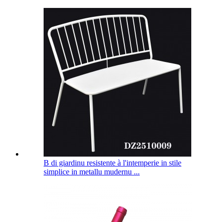
B di giardinu resistente à l'intemperie in stile
simplice in metallu mudernu ...