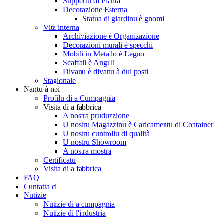
Supportu di Pianta
Decorazione Esterna
Statua di giardinu è gnomi
Vita interna
Archiviazione è Organizazione
Decorazioni murali è specchi
Mobili in Metallo è Legno
Scaffali è Anguli
Divanu è divanu à dui posti
Stagionale
Nantu à noi
Profilu di a Cumpagnia
Visita di a fabbrica
A nostra pruduzzione
U nostru Magazzinu è Caricamentu di Container
U nostru cuntrollu di qualità
U nostru Showroom
A nostra mostra
Certificatu
Visita di a fabbrica
FAQ
Cuntatta ci
Nutizie
Nutizie di a cumpagnia
Nutizie di l'industria