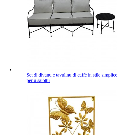
Set di divanu è tavulinu di caffè in stile simplice
per u salottu