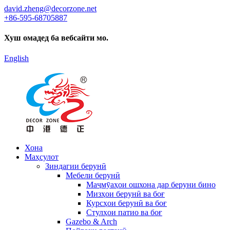
david.zheng@decorzone.net
+86-595-68705887
Хуш омадед ба вебсайти мо.
English
Хона
Маҳсулот
Зиндагии берунӣ
Мебели берунӣ
Маҷмӯаҳои ошхона дар беруни бино
Мизҳои берунӣ ва боғ
Курсҳои берунӣ ва боғ
Стулҳои патио ва боғ
Gazebo & Arch