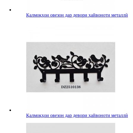
Қалмоқҳои овезон дар девори ҳайвоноти металлӣ
Қалмоқҳои овезон дар девори ҳайвоноти металлӣ