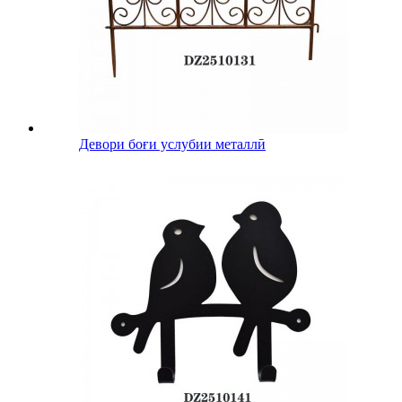
Девори боғи услубии металлӣ