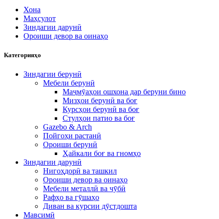
Хона
Маҳсулот
Зиндагии дарунӣ
Ороиши девор ва оинаҳо
Категорияҳо
Зиндагии берунӣ
Мебели берунӣ
Маҷмӯаҳои ошхона дар беруни бино
Мизҳои берунӣ ва боғ
Курсҳои берунӣ ва боғ
Стулҳои патио ва боғ
Gazebo & Arch
Пойгоҳи растанӣ
Ороиши берунӣ
Ҳайкали боғ ва гномҳо
Зиндагии дарунӣ
Нигоҳдорӣ ва ташкил
Ороиши девор ва оинаҳо
Мебели металлӣ ва чӯбӣ
Рафҳо ва гӯшаҳо
Диван ва курсии дӯстдошта
Мавсимӣ