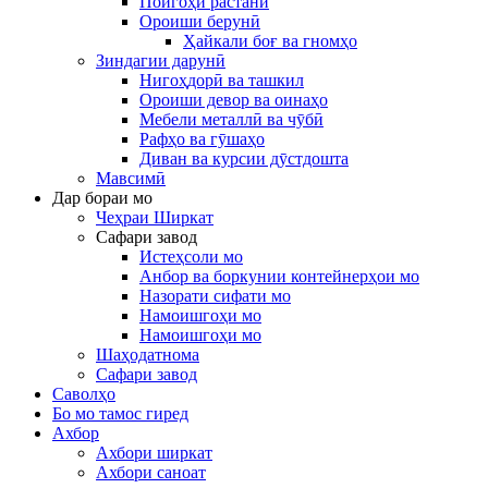
Пойгоҳи растанӣ
Ороиши берунӣ
Ҳайкали боғ ва гномҳо
Зиндагии дарунӣ
Нигоҳдорӣ ва ташкил
Ороиши девор ва оинаҳо
Мебели металлӣ ва чӯбӣ
Рафҳо ва гӯшаҳо
Диван ва курсии дӯстдошта
Мавсимӣ
Дар бораи мо
Чеҳраи Ширкат
Сафари завод
Истеҳсоли мо
Анбор ва боркунии контейнерҳои мо
Назорати сифати мо
Намоишгоҳи мо
Намоишгоҳи мо
Шаҳодатнома
Сафари завод
Саволҳо
Бо мо тамос гиред
Ахбор
Ахбори ширкат
Ахбори саноат