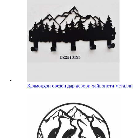
Қалмоқҳои овезон дар девори ҳайвоноти металлӣ