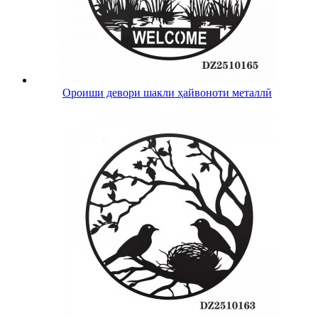
Ороиши девори шакли ҳайвоноти металлӣ