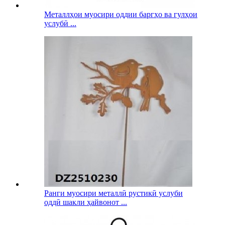
Металлҳои муосири оддии баргҳо ва гулҳои
услубӣ ...
Ранги муосири металлӣ рустикӣ услуби
оддӣ шакли ҳайвонот ...