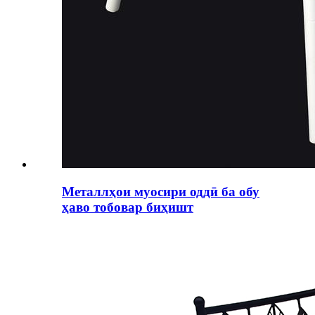
Металлҳои муосири оддӣ ба обу
ҳаво тобовар биҳишт