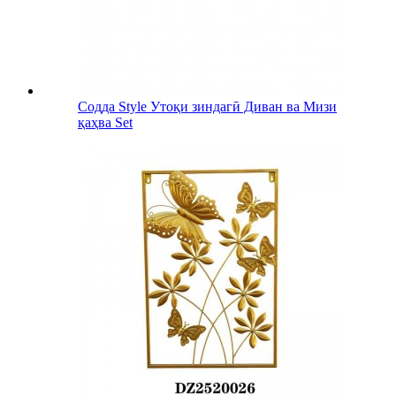
Содда Style Утоқи зиндагӣ Диван ва Мизи
қаҳва Set