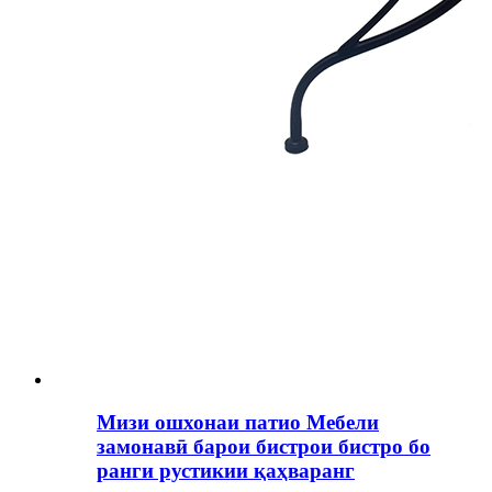
Мизи ошхонаи патио Мебели
замонавӣ барои бистрои бистро бо
ранги рустикии қаҳваранг