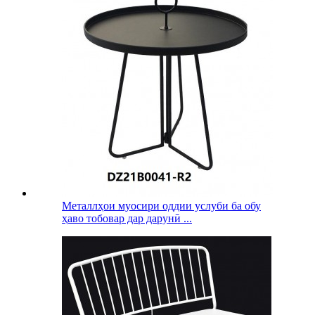
Металлҳои муосири оддии услуби ба обу
ҳаво тобовар дар дарунӣ ...