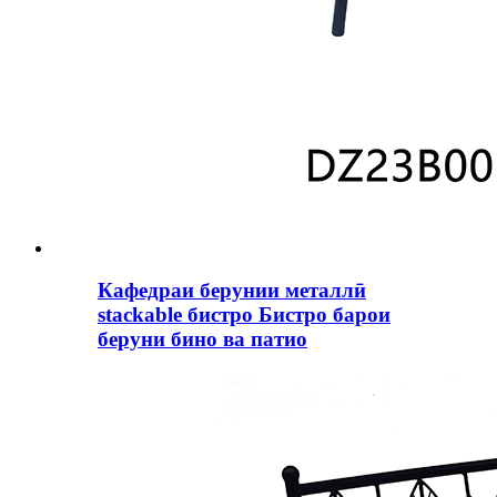
Кафедраи берунии металлӣ
stackable бистро Бистро барои
беруни бино ва патио