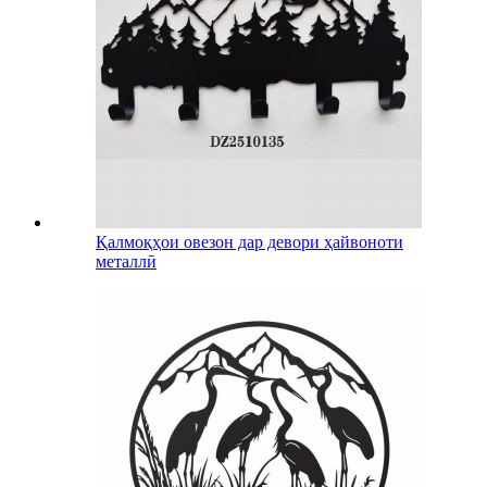
Қалмоқҳои овезон дар девори ҳайвоноти
металлӣ