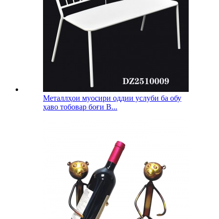
Металлҳои муосири оддии услуби ба обу
ҳаво тобовар боғи B...