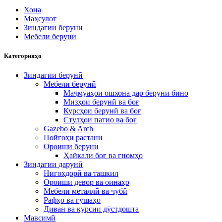
Хона
Маҳсулот
Зиндагии берунӣ
Мебели берунӣ
Категорияҳо
Зиндагии берунӣ
Мебели берунӣ
Маҷмӯаҳои ошхона дар беруни бино
Мизҳои берунӣ ва боғ
Курсҳои берунӣ ва боғ
Стулҳои патио ва боғ
Gazebo & Arch
Пойгоҳи растанӣ
Ороиши берунӣ
Ҳайкали боғ ва гномҳо
Зиндагии дарунӣ
Нигоҳдорӣ ва ташкил
Ороиши девор ва оинаҳо
Мебели металлӣ ва чӯбӣ
Рафҳо ва гӯшаҳо
Диван ва курсии дӯстдошта
Мавсимӣ