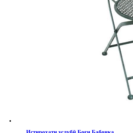
Истироҳати услубӣ Боғи Бабочка