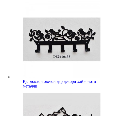
Қалмоқҳои овезон дар девори ҳайвоноти
металлӣ