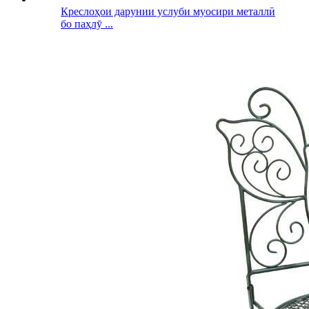
Креслоҳои дарунии услуби муосири металлӣ
бо паҳлӯ ...