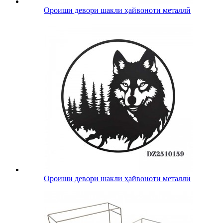
Ороиши девори шакли ҳайвоноти металлӣ
Ороиши девори шакли ҳайвоноти металлӣ