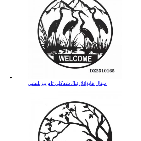
مېتال ھايۋانلارنىڭ شەكلى تام بېزىلىشى