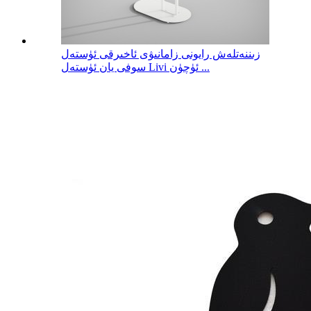
زىننەتلەش رايونى زامانىۋى ئاخىرقى ئۈستەل
سوفى يان ئۈستەل Livi ئۈچۈن ...