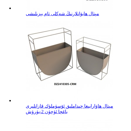
مېتال ھايۋانلارنىڭ شەكلى تام بېزىلىشى
مېتال ھاۋارايىغا چىداملىق ئۆسۈملۈك قازانلىرى
باغچا ئۈچۈن 2-يۈرۈش