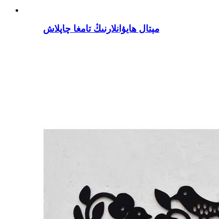
مېتال ھايۋانلارنىڭ تامغا چاپلاش