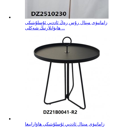
زامانىۋى مېتال رۇس رەڭ ئاددىي ئۇسلۇبتىكى
ھايۋانلارنىڭ شەكلى ...
زامانىۋى مېتال ئاددىي ئۇسلۇبتىكى ھاۋارايىغا