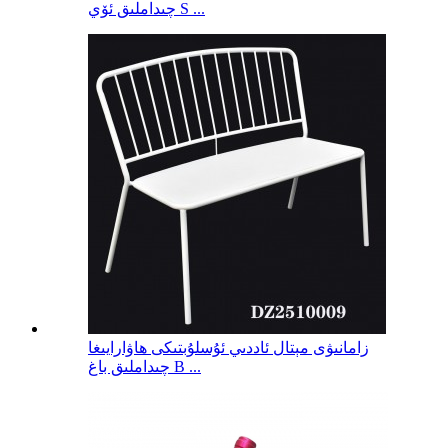
چىداملىق ئۆي S ...
زامانىۋى مېتال ئاددىي ئۇسلۇبتىكى ھاۋارايىغا
چىداملىق باغ B ...