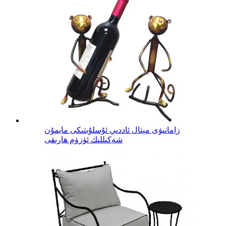
زامانىۋى مېتال ئاددىي ئۇسلۇبتىكى مايمۇن
شەكىللىك ئۈزۈم ھارىقى