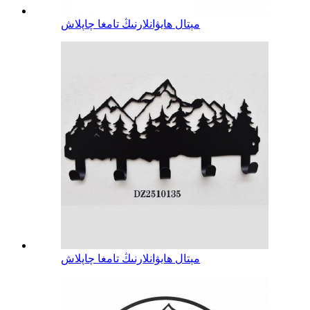
مېتال ھايۋانلارنىڭ تامغا چاپلاش
مېتال ھايۋانلارنىڭ تامغا چاپلاش