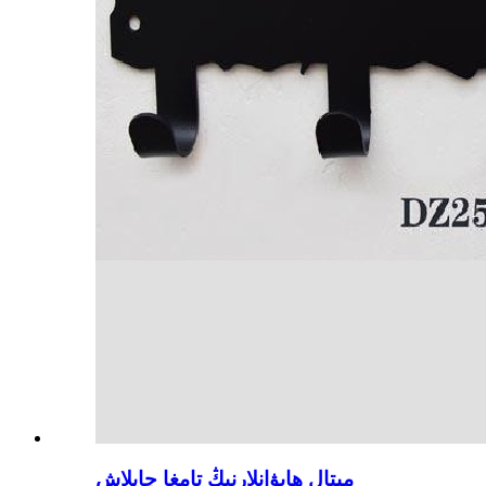
مېتال ھايۋانلارنىڭ تامغا چاپلاش