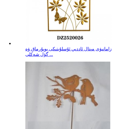
زامانىۋى مېتال ئاددىي ئۇسلۇبتىكى يوپۇرماق ۋە
گۈل شەكلى ...