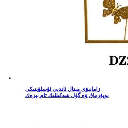
زامانىۋى مېتال ئاددىي ئۇسلۇبتىكى
يوپۇرماق ۋە گۈل شەكىللىك تام بېزەك