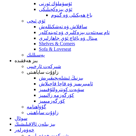
ئۆسۈملۈك ئورنى
ئۆي بېزەكچىلىكى
باغ ھەيكىلى ۋە گىنوم
ئۆي ئىچى
ساقلاش ۋە تەشكىللەش
تام سەنئەت بېزەكلىرى ۋە ئەينەكلەر
مېتال ۋە ياغاچ ئۆي جاھازلىرى
Shelves & Corners
Sofa & Loveseat
پەسىللىك
بىز ھەققىدە
شىركەت ئارخىپى
زاۋۇت ساياھىتى
بىزنىڭ ئىشلەپچىقىرىش
ئامبىرىمىز ۋە قاچا قاچىلاش
سۈپەت كونتروللۇقىمىز
كۆرگەزمە زالىمىز
كۆرگەزمىمىز
گۇۋاھنامە
زاۋۇت ساياھىتى
سوئال
بىز بىلەن ئالاقىلىشىڭ
خەۋەرلەر
شىركەت خەۋەرلىرى