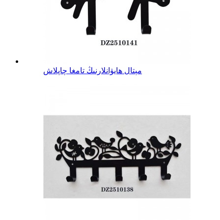
مېتال ھايۋانلارنىڭ تامغا چاپلاش