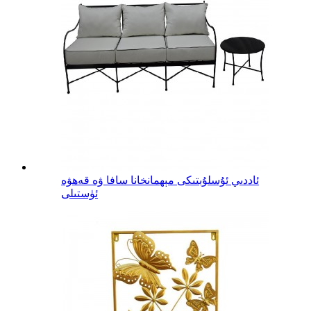
ئاددىي ئۇسلۇبتىكى مېھمانخانا سافا ۋە قەھۋە
ئۈستىلى