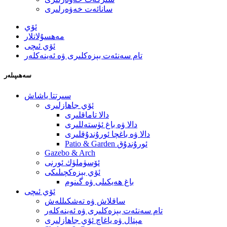
سانائەت خەۋەرلىرى
ئۆي
مەھسۇلاتلار
ئۆي ئىچى
تام سەنئەت بېزەكلىرى ۋە ئەينەكلەر
سەھىپىلەر
سىرتتا ياشاش
ئۆي جاھازلىرى
دالا تاماقلىرى
دالا ۋە باغ ئۈستەللىرى
دالا ۋە باغچا ئورۇندۇقلىرى
Patio & Garden ئورۇندۇق
Gazebo & Arch
ئۆسۈملۈك ئورنى
ئۆي بېزەكچىلىكى
باغ ھەيكىلى ۋە گىنوم
ئۆي ئىچى
ساقلاش ۋە تەشكىللەش
تام سەنئەت بېزەكلىرى ۋە ئەينەكلەر
مېتال ۋە ياغاچ ئۆي جاھازلىرى