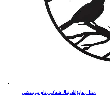
مېتال ھايۋانلارنىڭ شەكلى تام بېزىلىشى