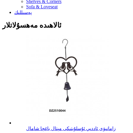
Shelves & Corners
Sofa & Loveseat
پەسىللىك
ئالاھىدە مەھسۇلاتلار
زامانىۋى ئاددىي ئۇسلۇبتىكى مېتال باغچا شامال