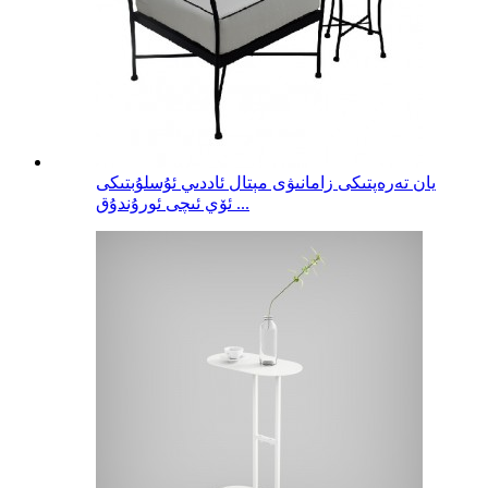
يان تەرەپتىكى زامانىۋى مېتال ئاددىي ئۇسلۇبتىكى
ئۆي ئىچى ئورۇندۇق ...