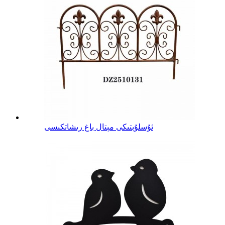
ئۇسلۇبتىكى مېتال باغ رىشاتكىسى