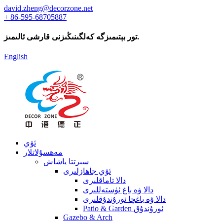
david.zheng@decorzone.net
+ 86-595-68705887
تور بېتىمىزگە كەلگىنىڭىزنى قارشى ئالىمىز.
English
ئۆي
مەھسۇلاتلار
سىرتتا ياشاش
ئۆي جاھازلىرى
دالا تاماقلىرى
دالا ۋە باغ ئۈستەللىرى
دالا ۋە باغچا ئورۇندۇقلىرى
Patio & Garden ئورۇندۇق
Gazebo & Arch