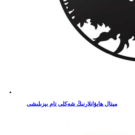
مېتال ھايۋانلارنىڭ شەكلى تام بېزىلىشى