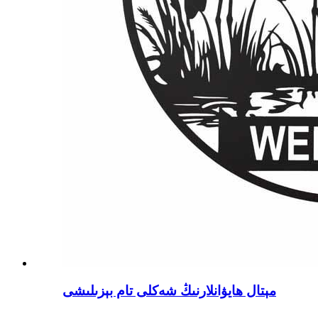
مېتال ھايۋانلارنىڭ شەكلى تام بېزىلىشى