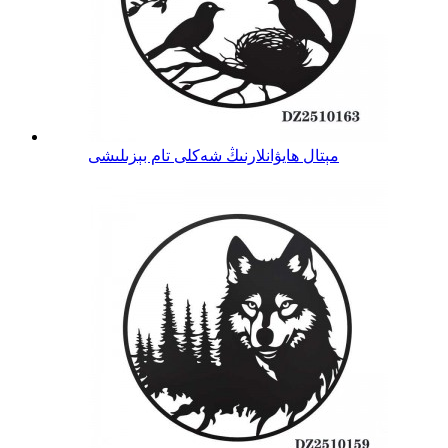
مېتال ھايۋانلارنىڭ شەكلى تام بېزىلىشى