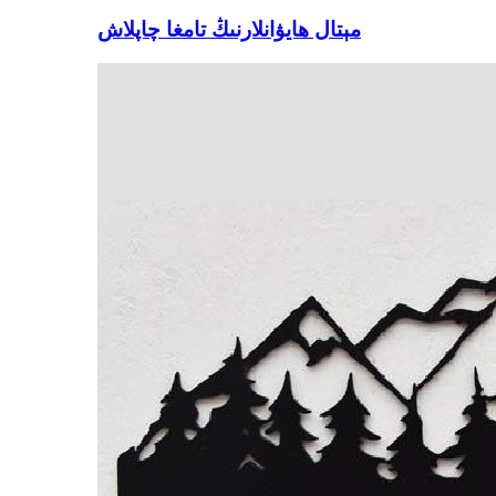
مېتال ھايۋانلارنىڭ تامغا چاپلاش