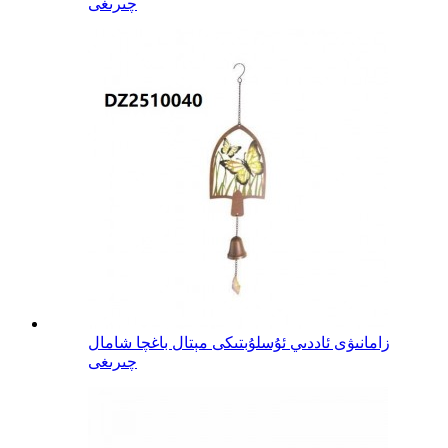
چىرىغى
زامانىۋى ئاددىي ئۇسلۇبتىكى مېتال باغچا شامال
چىرىغى