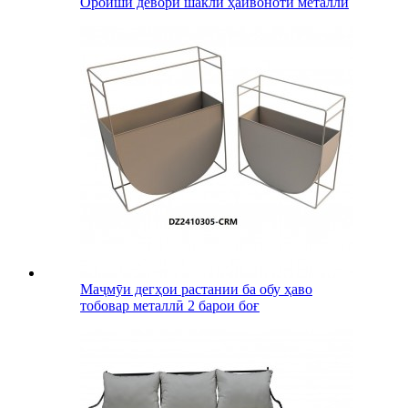
Ороиши девори шакли ҳайвоноти металлӣ
Маҷмӯи дегҳои растании ба обу ҳаво
тобовар металлӣ 2 барои боғ