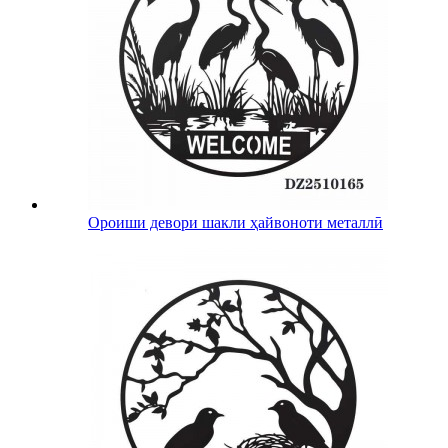
Ороиши девори шакли ҳайвоноти металлӣ