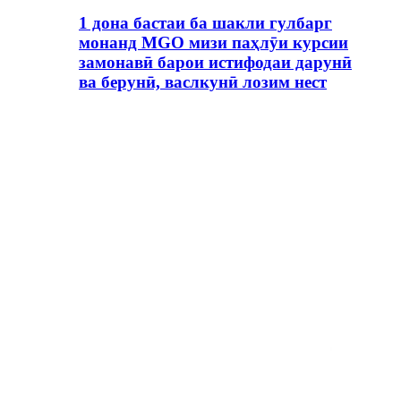
1 дона бастаи ба шакли гулбарг
монанд MGO мизи паҳлӯи курсии
замонавӣ барои истифодаи дарунӣ
ва берунӣ, васлкунӣ лозим нест