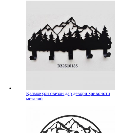
Қалмоқҳои овезон дар девори ҳайвоноти
металлӣ