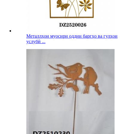
Металлҳои муосири оддии баргҳо ва гулҳои
услубӣ ...