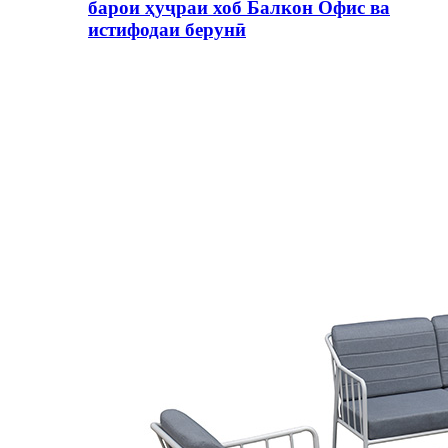
барои ҳуҷраи хоб Балкон Офис ва
истифодаи берунӣ