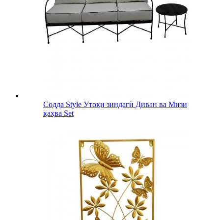
Содда Style Утоқи зиндагӣ Диван ва Мизи
қаҳва Set