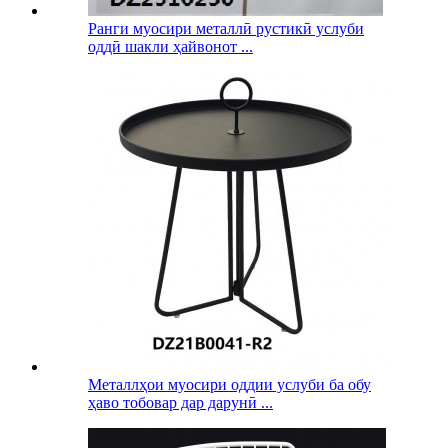
Ранги муосири металлӣ рустикӣ услуби
оддӣ шакли ҳайвонот ...
Металлҳои муосири оддии услуби ба обу
ҳаво тобовар дар дарунӣ ...