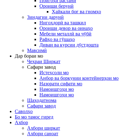
Пойгоҳи растанӣ
Ороиши берунӣ
Ҳайкали боғ ва гномҳо
Зиндагии дарунӣ
Нигоҳдорӣ ва ташкил
Ороиши девор ва оинаҳо
Мебели металлӣ ва чӯбӣ
Рафҳо ва гӯшаҳо
Диван ва курсии дӯстдошта
Мавсимӣ
Дар бораи мо
Чеҳраи Ширкат
Сафари завод
Истеҳсоли мо
Анбор ва боркунии контейнерҳои мо
Назорати сифати мо
Намоишгоҳи мо
Намоишгоҳи мо
Шаҳодатнома
Сафари завод
Саволҳо
Бо мо тамос гиред
Ахбор
Ахбори ширкат
Ахбори саноат