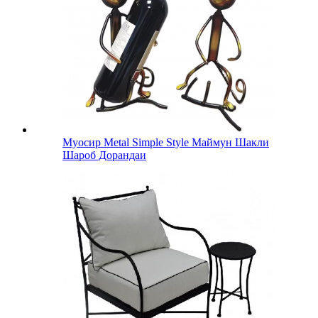
Муосир Metal Simple Style Маймун Шакли
Шароб Дорандаи