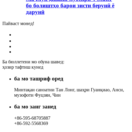
бо болиштҳо барои зисти берунӣ ё
дарунӣ
Пайваст монед!
Ба бюллетени мо обуна шавед:
ҳозир тафтиш кунед
ба мо ташриф оред
Минтақаи саноатии Тан Лонг, шаҳри Гуанқиао, Анси,
музофоти Фуцзян, Чин
ба мо занг занед
+86-595-68705887
+86-592-5568369