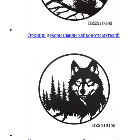
Ороиши девори шакли ҳайвоноти металлӣ