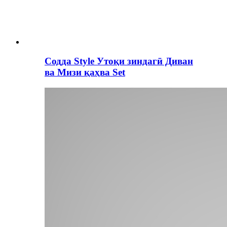
Содда Style Утоқи зиндагӣ Диван
ва Мизи қаҳва Set