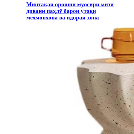
Минтақаи ороиши муосири мизи
дивани паҳлӯ барои утоқи
меҳмонхона ва идораи хона