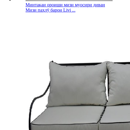
Минтақаи ороиши мизи муосири диван
Мизи паҳлӯ барои Livi ...