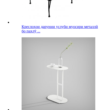
Креслоҳои дарунии услуби муосири металлӣ
бо паҳлӯ ...