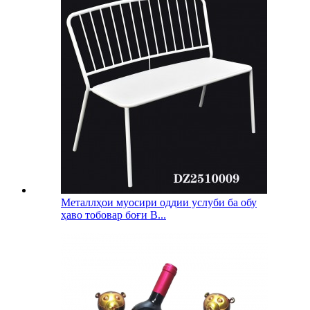
Металлҳои муосири оддии услуби ба обу
ҳаво тобовар боғи B...