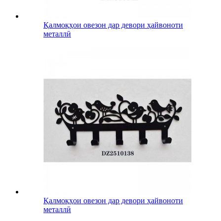
Қалмоқҳои овезон дар девори ҳайвоноти
металлӣ
Қалмоқҳои овезон дар девори ҳайвоноти
металлӣ