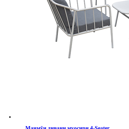
Маҷмӯи дивани муосири 4-Seater