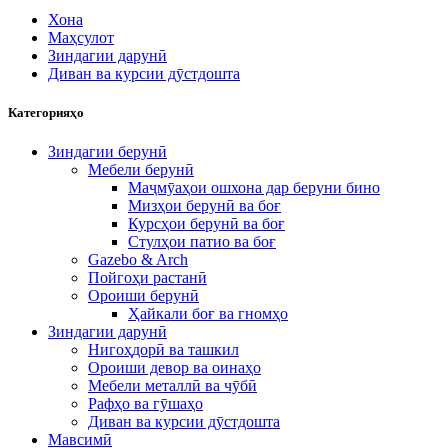
Хона
Маҳсулот
Зиндагии дарунӣ
Диван ва курсии дӯстдошта
Категорияҳо
Зиндагии берунӣ
Мебели берунӣ
Маҷмӯаҳои ошхона дар беруни бино
Мизҳои берунӣ ва боғ
Курсҳои берунӣ ва боғ
Стулҳои патио ва боғ
Gazebo & Arch
Пойгоҳи растанӣ
Ороиши берунӣ
Ҳайкали боғ ва гномҳо
Зиндагии дарунӣ
Нигоҳдорӣ ва ташкил
Ороиши девор ва оинаҳо
Мебели металлӣ ва чӯбӣ
Рафҳо ва гӯшаҳо
Диван ва курсии дӯстдошта
Мавсимӣ