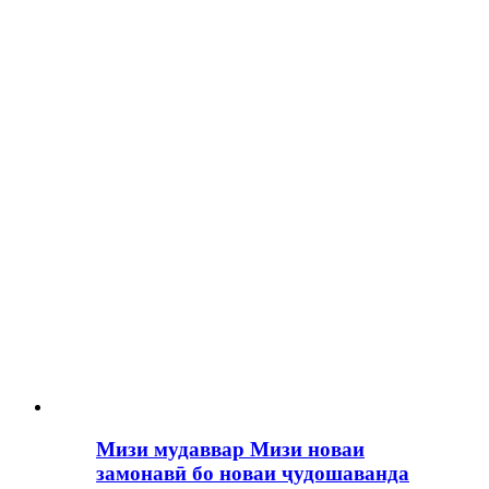
Мизи мудаввар Мизи новаи
замонавӣ бо новаи ҷудошаванда