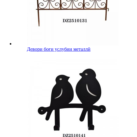
Девори боғи услубии металлӣ