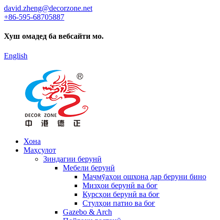
david.zheng@decorzone.net
+86-595-68705887
Хуш омадед ба вебсайти мо.
English
Хона
Маҳсулот
Зиндагии берунӣ
Мебели берунӣ
Маҷмӯаҳои ошхона дар беруни бино
Мизҳои берунӣ ва боғ
Курсҳои берунӣ ва боғ
Стулҳои патио ва боғ
Gazebo & Arch