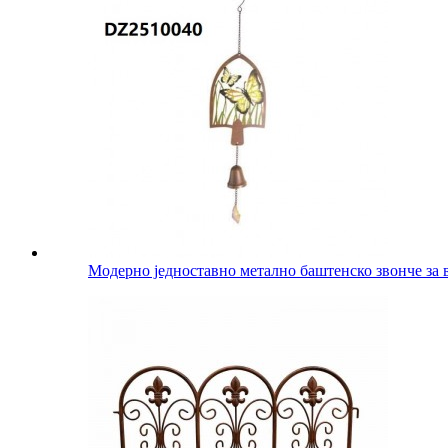
Модерно једноставно метално баштенско звонче за 