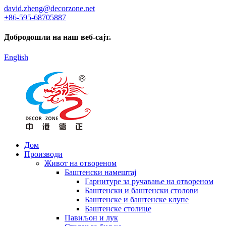
david.zheng@decorzone.net
+86-595-68705887
Добродошли на наш веб-сајт.
English
Дом
Производи
Живот на отвореном
Баштенски намештај
Гарнитуре за ручавање на отвореном
Баштенски и баштенски столови
Баштенске и баштенске клупе
Баштенске столице
Павиљон и лук