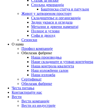
Сталак за биљке
Спољна декорација
Баштенска статуа и патуљци
Живот у затвореном простору
Складиштење и организација
Зидни украси и огледала
Метални и дрвени намештај
Полице и углови
Софа и двосед
Сезонски
О нама
Профил компаније
Обилазак фабрике
Наша производња
Наше складиште и утовар контејнера
Наша контрола квалитета
Наш изложбени салон
Наша изложба
Сертификат
Обилазак фабрике
Честа питања
Контактирајте нас
Вести
Вести компаније
Вести из индустрије