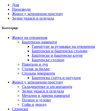
Дом
Производи
Живот у затвореном простору
Зидни украси и огледала
Категорије
Живот на отвореном
Баштенски намештај
Гарнитуре за ручавање на отвореном
Баштенски и баштенски столови
Баштенске и баштенске клупе
Баштенске столице
Павиљон и лук
Сталак за биљке
Спољна декорација
Баштенска статуа и патуљци
Живот у затвореном простору
Складиштење и организација
Зидни украси и огледала
Метални и дрвени намештај
Полице и углови
Софа и двосед
Сезонски