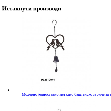
Истакнути производи
Модерно једноставно метално баштенско звонче за 