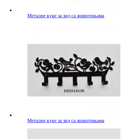
Металне куке за зид са животињама
Металне куке за зид са животињама