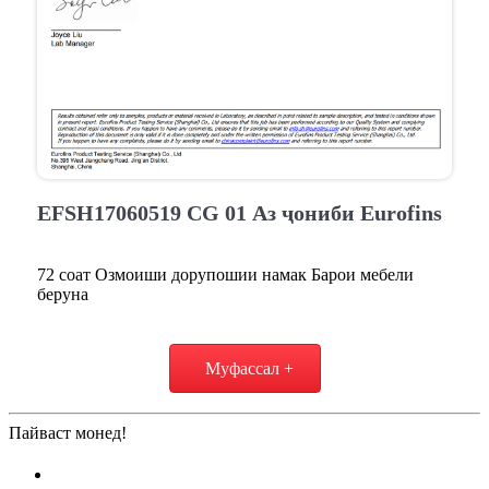
EFSH17060519 CG 01 Аз ҷониби Eurofins
72 соат Озмоиши дорупошии намак Барои мебели
беруна
Муфассал +
Пайваст монед!