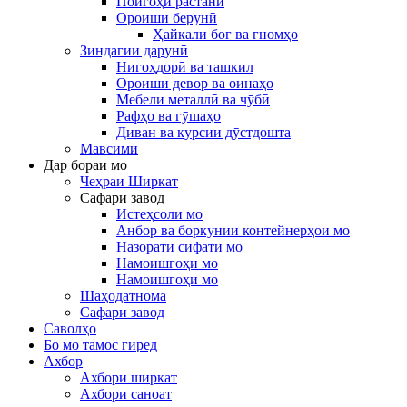
Пойгоҳи растанӣ
Ороиши берунӣ
Ҳайкали боғ ва гномҳо
Зиндагии дарунӣ
Нигоҳдорӣ ва ташкил
Ороиши девор ва оинаҳо
Мебели металлӣ ва чӯбӣ
Рафҳо ва гӯшаҳо
Диван ва курсии дӯстдошта
Мавсимӣ
Дар бораи мо
Чеҳраи Ширкат
Сафари завод
Истеҳсоли мо
Анбор ва боркунии контейнерҳои мо
Назорати сифати мо
Намоишгоҳи мо
Намоишгоҳи мо
Шаҳодатнома
Сафари завод
Саволҳо
Бо мо тамос гиред
Ахбор
Ахбори ширкат
Ахбори саноат