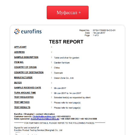
Муфассал +