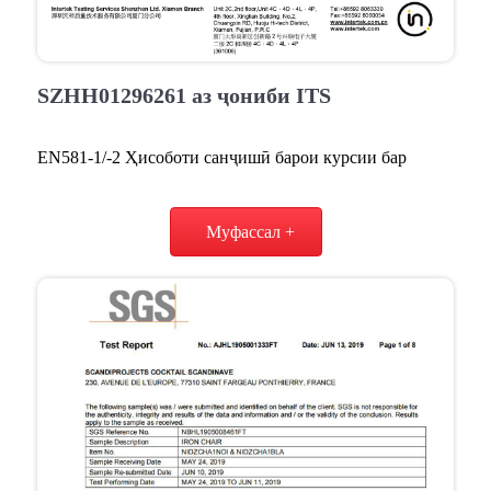
SZHH01296261 аз ҷониби ITS
EN581-1/-2 Ҳисоботи санҷишӣ барои курсии бар
Муфассал +