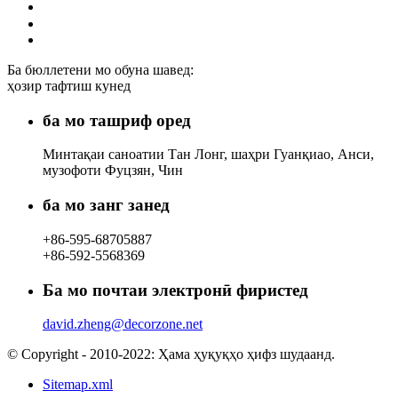
Ба бюллетени мо обуна шавед:
ҳозир тафтиш кунед
ба мо ташриф оред
Минтақаи саноатии Тан Лонг, шаҳри Гуанқиао, Анси,
музофоти Фуцзян, Чин
ба мо занг занед
+86-595-68705887
+86-592-5568369
Ба мо почтаи электронӣ фиристед
david.zheng@decorzone.net
© Copyright - 2010-2022: Ҳама ҳуқуқҳо ҳифз шудаанд.
Sitemap.xml