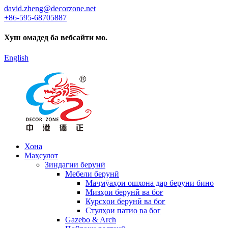
david.zheng@decorzone.net
+86-595-68705887
Хуш омадед ба вебсайти мо.
English
Хона
Маҳсулот
Зиндагии берунӣ
Мебели берунӣ
Маҷмӯаҳои ошхона дар беруни бино
Мизҳои берунӣ ва боғ
Курсҳои берунӣ ва боғ
Стулҳои патио ва боғ
Gazebo & Arch