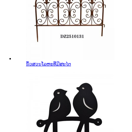
ຮົ້ວສວນໂລຫະທີ່ມີສະໄຕ