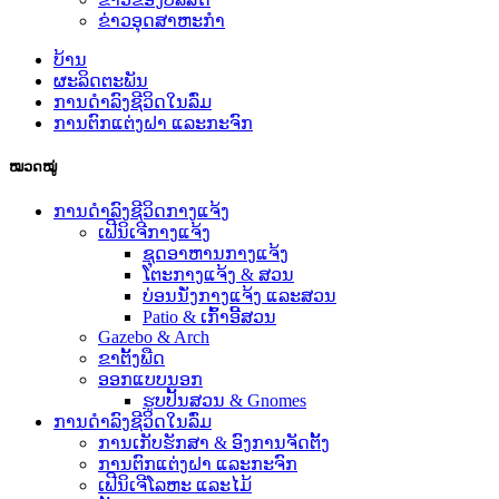
ຂ່າວອຸດສາຫະກໍາ
ບ້ານ
ຜະລິດຕະພັນ
ການດໍາລົງຊີວິດໃນລົ່ມ
ການຕົກແຕ່ງຝາ ແລະກະຈົກ
ໝວດໝູ່
ການດໍາລົງຊີວິດກາງແຈ້ງ
ເຟີນິເຈີກາງແຈ້ງ
ຊຸດອາຫານກາງແຈ້ງ
ໂຕະກາງແຈ້ງ & ສວນ
ບ່ອນນັ່ງກາງແຈ້ງ ແລະສວນ
Patio & ເກົ້າອີ້ສວນ
Gazebo & Arch
ຂາຕັ້ງພືດ
ອອກ​ແບບ​ນອກ​
ຮູບປັ້ນສວນ & Gnomes
ການດໍາລົງຊີວິດໃນລົ່ມ
ການເກັບຮັກສາ & ອົງການຈັດຕັ້ງ
ການຕົກແຕ່ງຝາ ແລະກະຈົກ
ເຟີນິເຈີໂລຫະ ແລະໄມ້