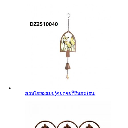
ສວນໂລຫະແບບງ່າຍດາຍທີ່ທັນສະໄຫມ