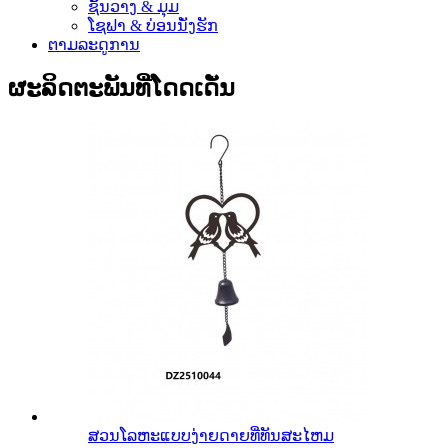
ຊັ້ນວາງ & ມຸມ
ໂຊຟາ & ບ່ອນນັ່ງຮັກ
ຕາມລະດູການ
ຜະລິດຕະພັນທີ່ໂດດເດັ່ນ
ສວນໂລຫະແບບງ່າຍດາຍທີ່ທັນສະໄຫມ