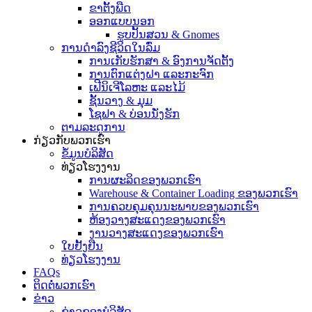
ຂາຕັ້ງພືດ
ອອກ​ແບບ​ນອກ​
ຮູບປັ້ນສວນ & Gnomes
ການດໍາລົງຊີວິດໃນລົ່ມ
ການເກັບຮັກສາ & ອົງການຈັດຕັ້ງ
ການຕົກແຕ່ງຝາ ແລະກະຈົກ
ເຟີນິເຈີໂລຫະ ແລະໄມ້
ຊັ້ນວາງ & ມຸມ
ໂຊຟາ & ບ່ອນນັ່ງຮັກ
ຕາມລະດູການ
ກ່ຽວກັບພວກເຮົາ
ຂໍ້ມູນບໍລິສັດ
ທ່ຽວໂຮງງານ
ການຜະລິດຂອງພວກເຮົາ
Warehouse & Container Loading ຂອງພວກເຮົາ
ການຄວບຄຸມຄຸນນະພາບຂອງພວກເຮົາ
ຫ້ອງວາງສະແດງຂອງພວກເຮົາ
ງານວາງສະແດງຂອງພວກເຮົາ
ໃບຢັ້ງຢືນ
ທ່ຽວໂຮງງານ
FAQs
ຕິດຕໍ່ພວກເຮົາ
ຂ່າວ
ຂ່າວຂອງບໍລິສັດ