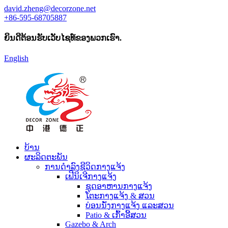
david.zheng@decorzone.net
+86-595-68705887
ຍິນດີຕ້ອນຮັບເວັບໄຊທ໌ຂອງພວກເຮົາ.
English
ບ້ານ
ຜະລິດຕະພັນ
ການດໍາລົງຊີວິດກາງແຈ້ງ
ເຟີນິເຈີກາງແຈ້ງ
ຊຸດອາຫານກາງແຈ້ງ
ໂຕະກາງແຈ້ງ & ສວນ
ບ່ອນນັ່ງກາງແຈ້ງ ແລະສວນ
Patio & ເກົ້າອີ້ສວນ
Gazebo & Arch