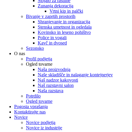
Stojalo za rastline
Zunanja dekoracija
Vrtni kip in palčki
Bivanje v zaprtih prostorih
Shranjevanje in organizacija
Stenska umetnost in ogledala
Kovinsko in leseno pohištvo
Police in vogali
Kavč in dvosed
Sezonsko
O nas
Profil podjetja
Ogled tovarne
Naša proizvodnja
Naše skladišče in nalaganje kontejnerjev
Naš nadzor kakovosti
Naš razstavni salon
Naša razstava
Potrdilo
Ogled tovarne
Pogosta vprašanja
Kontaktirajte nas
Novice
Novice podjetja
Novice iz industrije