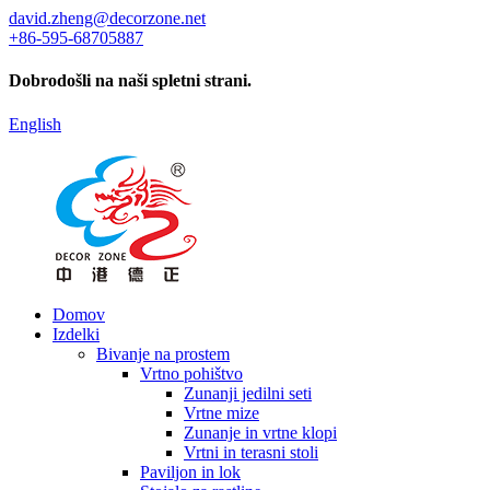
david.zheng@decorzone.net
+86-595-68705887
Dobrodošli na naši spletni strani.
English
Domov
Izdelki
Bivanje na prostem
Vrtno pohištvo
Zunanji jedilni seti
Vrtne mize
Zunanje in vrtne klopi
Vrtni in terasni stoli
Paviljon in lok