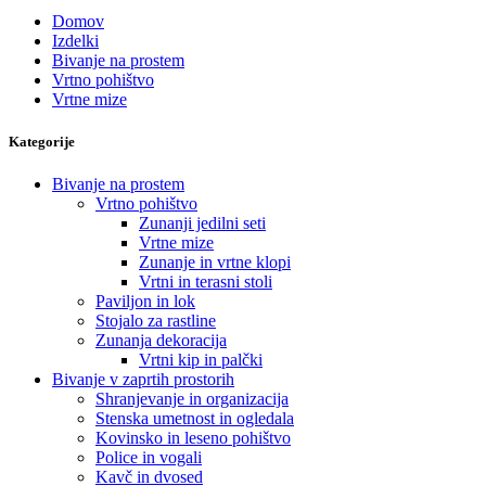
Domov
Izdelki
Bivanje na prostem
Vrtno pohištvo
Vrtne mize
Kategorije
Bivanje na prostem
Vrtno pohištvo
Zunanji jedilni seti
Vrtne mize
Zunanje in vrtne klopi
Vrtni in terasni stoli
Paviljon in lok
Stojalo za rastline
Zunanja dekoracija
Vrtni kip in palčki
Bivanje v zaprtih prostorih
Shranjevanje in organizacija
Stenska umetnost in ogledala
Kovinsko in leseno pohištvo
Police in vogali
Kavč in dvosed