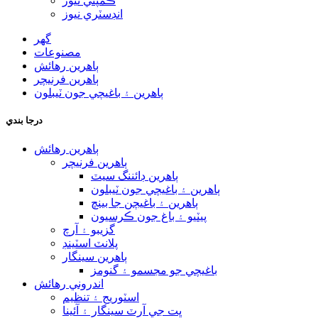
ڪمپني نيوز
انڊسٽري نيوز
گھر
مصنوعات
ٻاهرين رهائش
ٻاهرين فرنيچر
ٻاهرين ۽ باغيچي جون ٽيبلون
درجا بندي
ٻاهرين رهائش
ٻاهرين فرنيچر
ٻاهرين ڊائننگ سيٽ
ٻاهرين ۽ باغيچي جون ٽيبلون
ٻاهرين ۽ باغيچن جا بينچ
پيٽيو ۽ باغ جون ڪرسيون
گزيبو ۽ آرچ
پلانٽ اسٽينڊ
ٻاهرين سينگار
باغيچي جو مجسمو ۽ گنومز
اندروني رهائش
اسٽوريج ۽ تنظيم
ڀت جي آرٽ سينگار ۽ آئينا