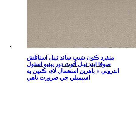
منفرد ڪون شيپ سائڊ ٽيبل اسٽائلش
صوفا اينڊ ٽيبل آئوٽ ڊور پيٽيو اسٽول
اندروني ۽ ٻاهرين استعمال لاءِ، ڪنهن به
اسيمبلي جي ضرورت ناهي