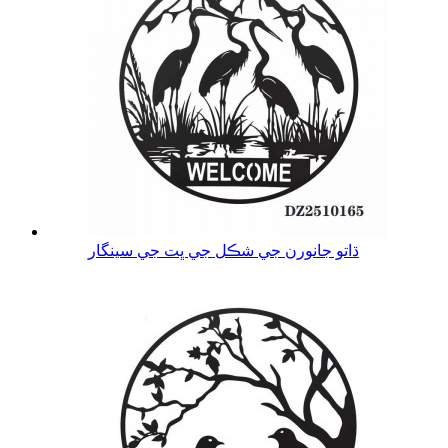
ڌاتو جانورن جي شڪل جي ڀت جي سينگار