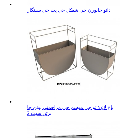
ڌاتو جانورن جي شڪل جي ڀت جي سينگار
باغ لاءِ ڌاتو جي موسم جي مزاحمتي ٻوٽن جا
برتن سيٽ 2