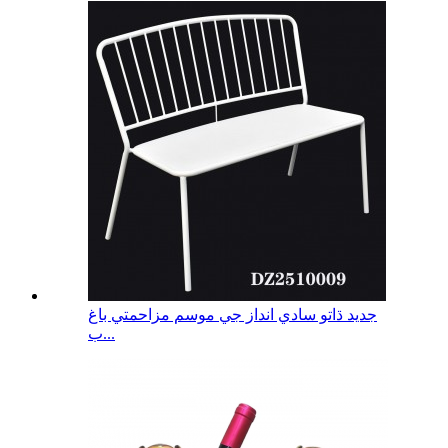
جديد ڌاتو سادي انداز جي موسم مزاحمتي باغ
ب...