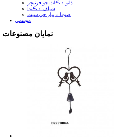
ڌاتو ۽ ڪاٺ جو فرنيچر
شيلف ۽ ڪنڊا
صوفا ۽ پيار جي سيٽ
موسمي
نمايان مصنوعات