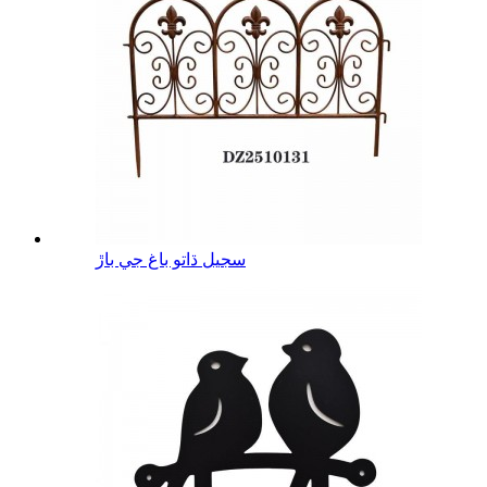
سجيل ڌاتو باغ جي باڙ