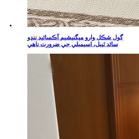
گول شڪل وارو ميگنيشيم آڪسائيڊ ننڍو
سائڊ ٽيبل، اسيمبلي جي ضرورت ناهي