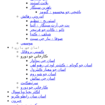
پلانٽ اسٽينڊ
ٻاهرين سينگار
باغيچي جو مجسمو ۽ گنومز
اندروني رهائش
اسٽوريج ۽ تنظيم
ڀت جي آرٽ سينگار ۽ آئينا
ڌاتو ۽ ڪاٺ جو فرنيچر
شيلف ۽ ڪنڊا
صوفا ۽ پيار جي سيٽ
موسمي
اسان جي باري ۾
ڪمپني پروفائل
ڪارخاني جو دورو
اسان جي پيداوار
اسان جو گودام ۽ ڪنٽينر لوڊ ٿي رهيو آهي
اسان جو معيار ڪنٽرول
اسان جو شو روم
اسان جي نمائش
سرٽيفڪيٽ
ڪارخاني جو دورو
اڪثر پڇيا ويا سوال
اسان سان رابطو ڪريو
خبرون