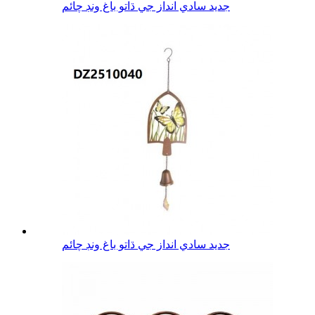
جديد سادي انداز جي ڌاتو باغ ونڊ چائم
جديد سادي انداز جي ڌاتو باغ ونڊ چائم