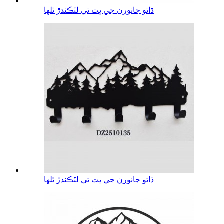
ڌاتو جانورن جي ڀت تي لٽڪندڙ ٿلها
ڌاتو جانورن جي ڀت تي لٽڪندڙ ٿلها