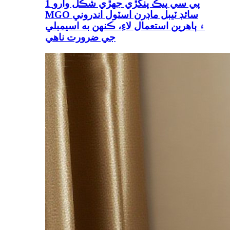
1 پي سي پيڪ پنکڙي جهڙي شڪل وارو
MGO سائڊ ٽيبل ماڊرن اسٽول اندروني
۽ ٻاهرين استعمال لاءِ، ڪنهن به اسيمبلي
جي ضرورت ناهي