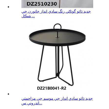
جديد ڌاتو ڳوٺاڻي رنگ سادي انداز جانورن جي
شڪل ...
جديد ڌاتو سادي انداز جي موسم جي مزاحمتي
اندروني س...