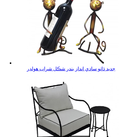
جديد ڌاتو سادي انداز بندر شڪل شراب هولڊر