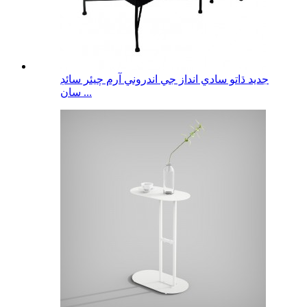
جديد ڌاتو سادي انداز جي اندروني آرم چيئر سائڊ
سان ...