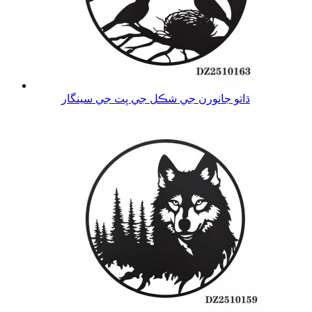
ڌاتو جانورن جي شڪل جي ڀت جي سينگار