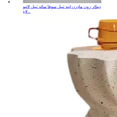
ڊيڪر زون ماڊرن اينڊ ٽيبل سوفا سائڊ ٽيبل لائيو
لاءِ...