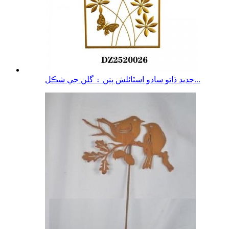
جديد ڌاتو سادو اسٽائلش پنن ۽ گلن جي شڪل...