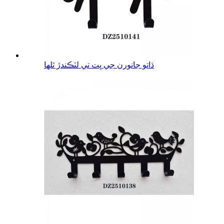
ڌاتو جانورن جي ڀت تي لٽڪندڙ ٿلها