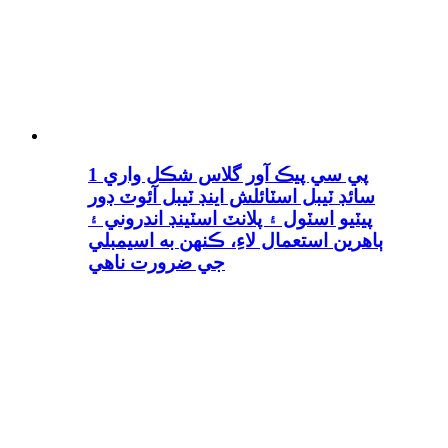
1 پي سي پيڪ آور گلاس شڪل واري
سائڊ ٽيبل اسٽائلش اينڊ ٽيبل آئوٽ ڊور
پيٽيو اسٽول ۽ پلانٽ اسٽينڊ اندروني ۽
ٻاهرين استعمال لاءِ، ڪنهن به اسيمبلي
جي ضرورت ناهي