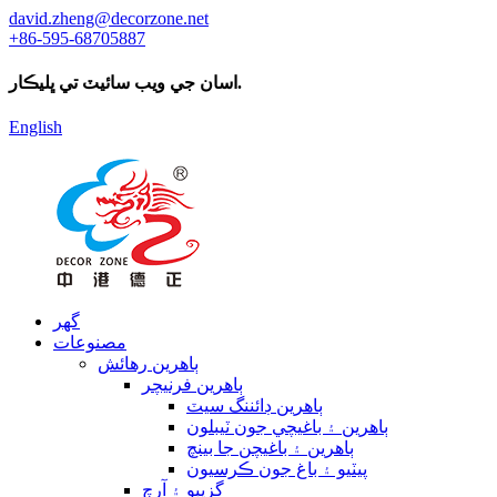
david.zheng@decorzone.net
+86-595-68705887
اسان جي ويب سائيٽ تي ڀليڪار.
English
گھر
مصنوعات
ٻاهرين رهائش
ٻاهرين فرنيچر
ٻاهرين ڊائننگ سيٽ
ٻاهرين ۽ باغيچي جون ٽيبلون
ٻاهرين ۽ باغيچن جا بينچ
پيٽيو ۽ باغ جون ڪرسيون
گزيبو ۽ آرچ