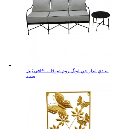
سادي انداز جي لونگ روم صوفا ۽ ڪافي ٽيبل
سيٽ