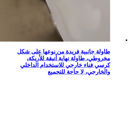
طاولة جانبية فريدة من نوعها على شكل
مخروطي، طاولة نهاية أنيقة للأريكة،
كرسي فناء خارجي للاستخدام الداخلي
والخارجي، لا حاجة للتجميع