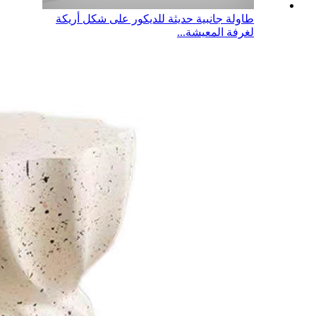
طاولة جانبية حديثة للديكور على شكل أريكة
لغرفة المعيشة...