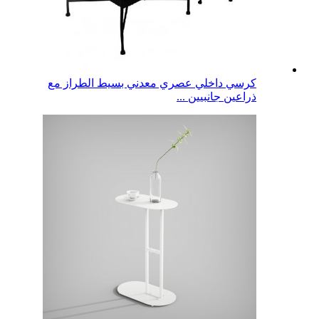
كرسي داخلي عصري معدني بسيط الطراز مع
ذراعين جانبيين ...