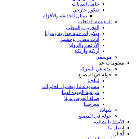
حامل النباتات
ديكور خارجي
تمثال الحديقة والأقزام
المعيشة الداخلية
التخزين والتنظيم
ديكورات فنية جدارية ومرايا
أثاث معدني وخشبي
الأرفف والزوايا
أريكة وأريكة
موسمي
معلومات عنا
نبذة عن الشركة
جولة في المصنع
إنتاجنا
مستودعاتنا وتحميل الحاويات
مراقبة الجودة لدينا
صالة العرض لدينا
معرضنا
شهادة
جولة في المصنع
الأسئلة الشائعة
اتصل بنا
أخبار