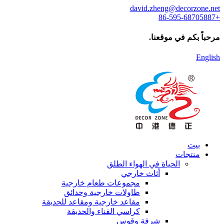
david.zheng@decorzone.net
+86-595-68705887
مرحباً بكم في موقعنا.
English
بيت
منتجات
الحياة في الهواء الطلق
أثاث خارجي
مجموعات طعام خارجية
طاولات خارجية وحدائق
مقاعد خارجية ومقاعد للحديقة
كراسي الفناء والحديقة
شرفة وقوس