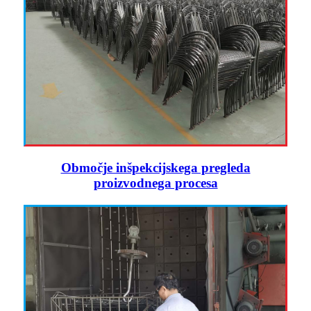
Območje inšpekcijskega pregleda
proizvodnega procesa