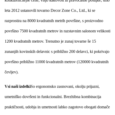
konkurenčnejše cene, višjo kakovost in pravočasne pošiljke, smo
leta 2012 ustanovili tovarno Decor Zone Co., Ltd., ki se
razprostira na 8000 kvadratnih metrih površine, s proizvodno
površino 7500 kvadratnih metrov in razstavnim salonom velikosti
1200 kvadratnih metrov. Trenutno je zunaj tovarne še 15
zunanjih kovinskih delavnic s približno 200 delavci, ki pokrivajo
površino približno 11000 kvadratnih metrov (120000 kvadratnih
čevljev).
Vsi naši izdelki
So ergonomsko zasnovani, okolju prijazni,
umetniško dovršeni in funkcionalni. Brezhibna kombinacija
praktičnosti, udobja in umetnosti lahko zagotovo obogati domače