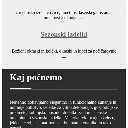
Umetniška izdelava žice, umetnost laserskega rezanja,
umetnost jedkanja ......
Sezonski izdelki
Božični okraski in kolčki, okraski in kipci za noč čarovnic
......
Kaj počnemo
Nenehno dobavljamo elegantno in funkcionalno zunanje in
notranje pohištvo, izdelke za vrtno dekoracijo, gospodinjske
predmete, kuhinjsko posodo, dodatke za dom, stenske
umetnine in sezonske izdelke. Materiali vključujejo železo,
jeklene cevi, les, marmor, steklo, ratan, keramiko in tako
naprej.