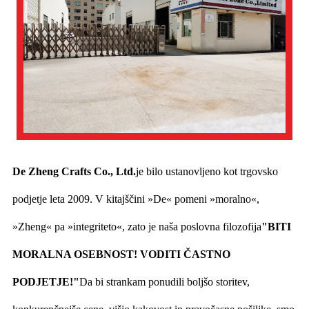
De Zheng Crafts Co., Ltd.
je bilo ustanovljeno kot trgovsko
podjetje leta 2009. V kitajščini »De« pomeni »moralno«,
»Zheng« pa »integriteto«, zato je naša poslovna filozofija
"BITI
MORALNA OSEBNOST! VODITI ČASTNO
PODJETJE!"
Da bi strankam ponudili boljšo storitev,