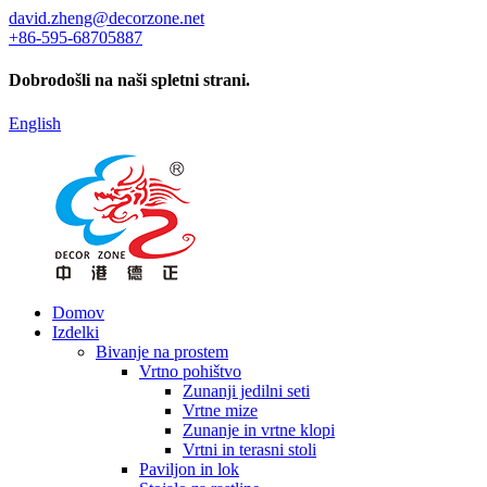
david.zheng@decorzone.net
+86-595-68705887
Dobrodošli na naši spletni strani.
English
Domov
Izdelki
Bivanje na prostem
Vrtno pohištvo
Zunanji jedilni seti
Vrtne mize
Zunanje in vrtne klopi
Vrtni in terasni stoli
Paviljon in lok