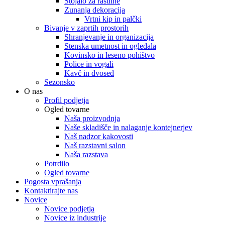
Stojalo za rastline
Zunanja dekoracija
Vrtni kip in palčki
Bivanje v zaprtih prostorih
Shranjevanje in organizacija
Stenska umetnost in ogledala
Kovinsko in leseno pohištvo
Police in vogali
Kavč in dvosed
Sezonsko
O nas
Profil podjetja
Ogled tovarne
Naša proizvodnja
Naše skladišče in nalaganje kontejnerjev
Naš nadzor kakovosti
Naš razstavni salon
Naša razstava
Potrdilo
Ogled tovarne
Pogosta vprašanja
Kontaktirajte nas
Novice
Novice podjetja
Novice iz industrije