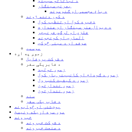
د نباتاتو سټینډ
بهرنۍ سينګار
د باغ مجسمې او ګنومونه
د کور دننه ژوند
ذخیره کول او تنظیم کول
د دیوال هنر سینګار او هنداره
فلزي او لرګي فرنیچر
المارۍ او کونجونه
صوفه او د مينې څوکۍ
موسمي
زموږ په اړه
د شرکت پروفایل
د فابریکې سفر
زموږ تولید
زموږ د ګودام او کانټینر بار کول
زموږ د کیفیت کنټرول
زموږ نندارتون
زموږ نندارتون
سند
د فابریکې سفر
پوښتنې او ځوابونه
موږ سره اړیکه ونیسئ
خبرونه
د شرکت خبرونه
د صنعت خبرونه