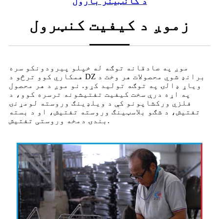
د کانټینر بارول
زموږ د کیفیت کنټرول
موږ په صادقانه توګه له خپلو پیرودونکو سره
همکاري کوو ترڅو د DZ برانډ شوي محصولات هر وخت د
ویاړ ډالۍ په توګه تولید کړو. نو موږ د هر محصول
په اړه درې سخت کیفیت تفتیشونه ترسره کوو، د
فلزي ورکشاپونو کې د ویلډینګ وروسته لومړنۍ
تفتیش، د شګو بلاسټینګ وروسته تفتیش، او د بسته
بندۍ دمخه وروستی تفتیش.