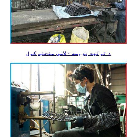
د تولید پروسه - لاسي منحني کول