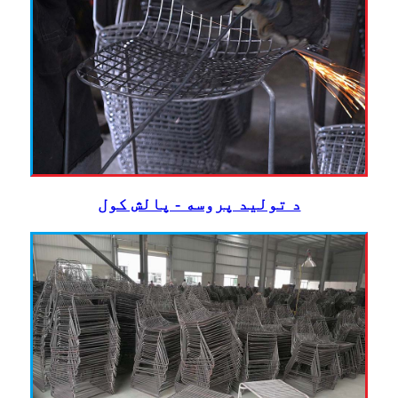
د تولید پروسه - پالش کول