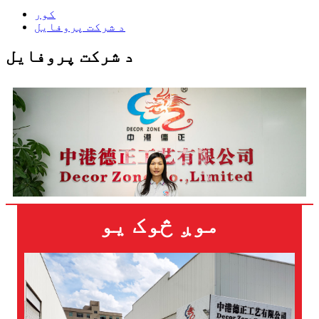
کور
د شرکت پروفایل
د شرکت پروفایل
موږ څوک یو