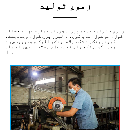
زموږ تولید
زموږ د تولید عمده پروسیجرونه عبارت دي له - خالي
کول، خم کول، ټاپ کول، د لیزر پرې کول، ویلډینګ،
ګرینډینګ، د شګو بلاسټینګ، الیکټروفوریسس، د
پوډر کوټینګ، پای ته رسول، بسته بندي، او بار
وړل.