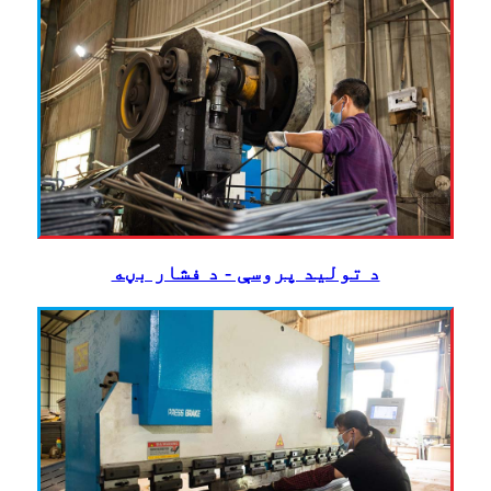
د تولید پروسې - د فشار بڼه