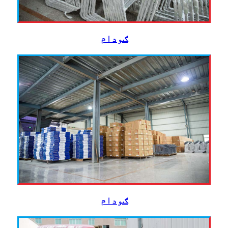
ګودام
ګودام