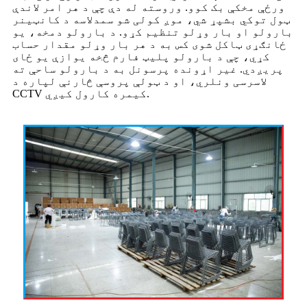
ورځې مخکې بک کوو. وروسته له دې چې د هر امر لاندې
ټول توکي بشپړ شي، موږ کولی شو سمدلاسه د کانټینر
بارولو او بار وړلو تنظیم کړو. د بارولو دمخه، یو
ځانګړی ټاکل شوی کس به د هر بار وړلو مقدار حساب
کړي، چې د بارولو پلیټ فارم څخه یوازې یو ځای
پریږدي. غیر اړونده پرسونل به د بارولو ساحې ته
لاسرسی ونلري، او د ټولې پروسې څارنې لپاره د
CCTV کیمره کارول کیږي.