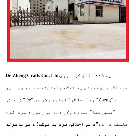
په ۲۰۰۹ کال کې د یوې
De Zheng Crafts Co., Ltd.
سوداګریزې کمپنۍ په توګه رامنځته شو. په چینایي
ژبه کې "De" د "اخلاقي" لپاره ولاړ دی، "Zheng" د
"بشپړتیا" لپاره ولاړ دی، نو زموږ د سوداګرۍ
فلسفه دا ده
"د یو اخلاقي فرد په توګه! د یو باعزته