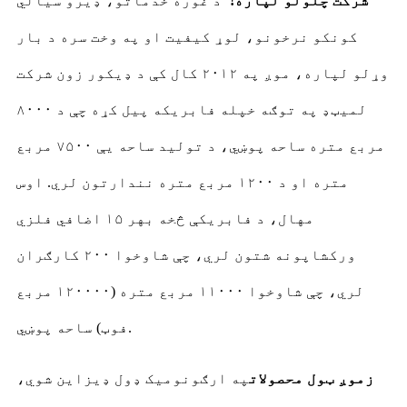
شرکت چلولو لپاره!"
د غوره خدماتو، ډیرو سیالي
کونکو نرخونو، لوړ کیفیت او په وخت سره د بار
وړلو لپاره، موږ په ۲۰۱۲ کال کې د ډیکور زون شرکت
لمیټډ په توګه خپله فابریکه پیل کړه چې د ۸۰۰۰
مربع متره ساحه پوښي، د تولید ساحه یې ۷۵۰۰ مربع
متره او د ۱۲۰۰ مربع متره نندارتون لري. اوس
مهال، د فابریکې څخه بهر ۱۵ اضافي فلزي
ورکشاپونه شتون لري، چې شاوخوا ۲۰۰ کارګران
لري، چې شاوخوا ۱۱۰۰۰ مربع متره (۱۲۰۰۰۰ مربع
فوټ) ساحه پوښي.
زموږ ټول محصولات
په ارګونوميک ډول ډیزاین شوي،