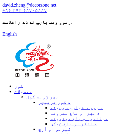
david.zheng@decorzone.net
+۸۶-۵۹۵-۶۸۷۰۵۸۸۷
زموږ ویب پاڼې ته ښه راغلاست.
English
کور
محصولات
بهر ژوند کول
د کور فرنیچر
د بهر د خواړو سیټونه
د بهر او باغ میزونه
دباندې او باغ بینچونه
د انګړ او باغ څوکۍ
ګیزبو او آرچ