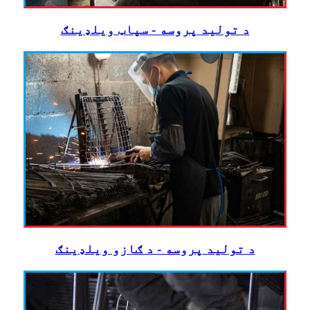
د تولید پروسه - سپاټ ویلډینګ
د تولید پروسه - د ګازو ویلډینګ