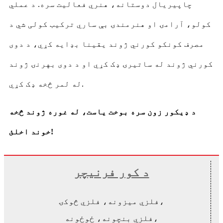
چاپیریال دوستانه، هنري فعالیت سره. د عملي
کولو، آرامۍ او هنرمندۍ بې ساري ترکیب کولی شي د
مصرف کونکو کورني ژوند یقینا بډایه کړي، د دوی
کورني ژوند له ساتیرۍ ډک کړي او د دوی بهرنۍ ژوند
له لمر څخه ډک کړي.
د ډیکور زون سره بوخت یاست، له غوره ژوند څخه
خوند اخلئ!
د کور فرنیچر
فلزي میزونه، فلزي څوکۍ،
فلزي بنچونه، ځوځونه،