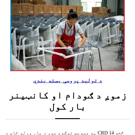
د تولید پروسې بسته بندي
زموږ د ګودام او کانټینر
بار کول
په عمومي توګه، موږ د بار وړلو ځای د CRD څخه 14