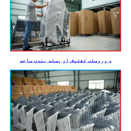
د وروستۍ تفتیش او بسته بندۍ ساحه