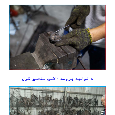
د تولید پروسه - لاسي منحني کول