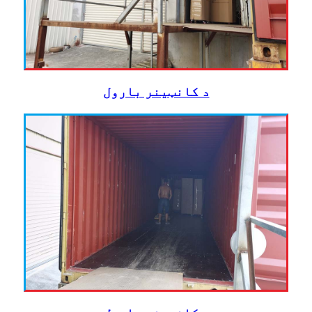
د کانټینر بارول