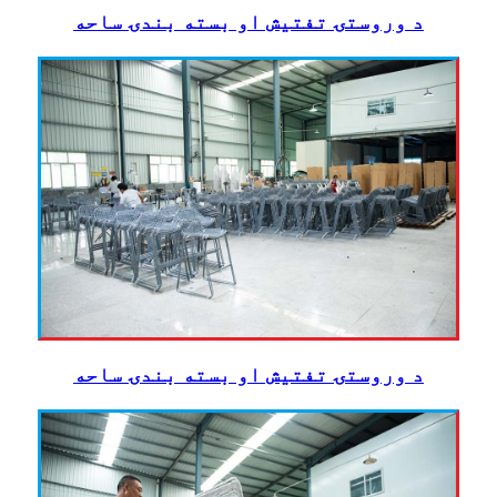
د وروستۍ تفتیش او بسته بندۍ ساحه
د وروستۍ تفتیش او بسته بندۍ ساحه