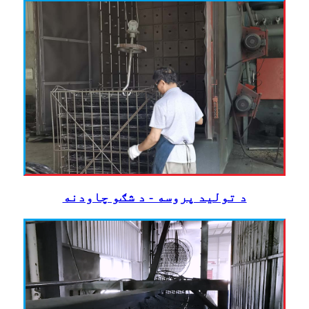
د تولید پروسه - د شګو چاودنه