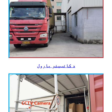
د کانټینر بارول