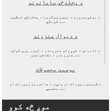
د پخلنځي سامانونه
د بوفې سرور، د میوو ټوکرۍ، د پخلنځي تنظیم
کونکي ......
د دیوال هنرونه
د تارونو د جوړولو هنرونه، د لیزر پرې کولو
هنرونه، د نقاشۍ هنر ......
موسمي محصولات
د کرسمس زیورات او ونې، د هالووین زیورات او
مجسمې ......
موږ څه کوو