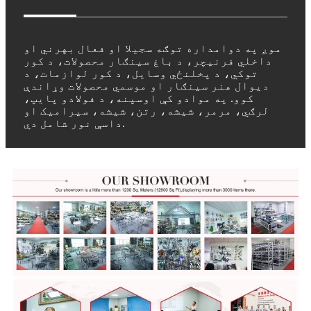
موږ په دوامداره توګه سجیلا او فعال بهرني او
داخلي فرنیچر، د باغ سینګار محصولات، د کور
توکي، د پخلنځي وسایل، د کور لوازمات، د
دیوال هنر سینګار او موسمي محصولات وړاندې
کوو. په موادو کې اوسپنه، د فولادو پایپ،
لرګي، مرمر، شیشه، رتن، شیشه، سیرامیک او
داسې نور شامل دي.