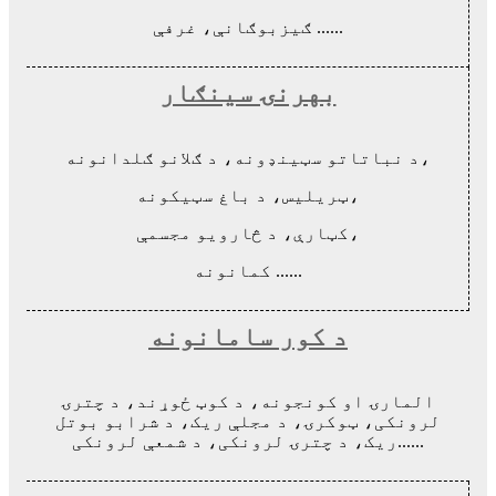
ګیزبوګانې، غرفې ......
بهرنۍ سينګار
د نباتاتو سټینډونه، د ګلانو ګلدانونه،
ټریلیس، د باغ سټیکونه،
کټارې، د څارویو مجسمې،
کمانونه ......
د کور سامانونه
المارۍ او کونجونه، د کوټ ځوړند، د چترۍ
لرونکی، ټوکرۍ، د مجلې ریک، د شرابو بوتل
ریک، د چترۍ لرونکی، د شمعې لرونکی......