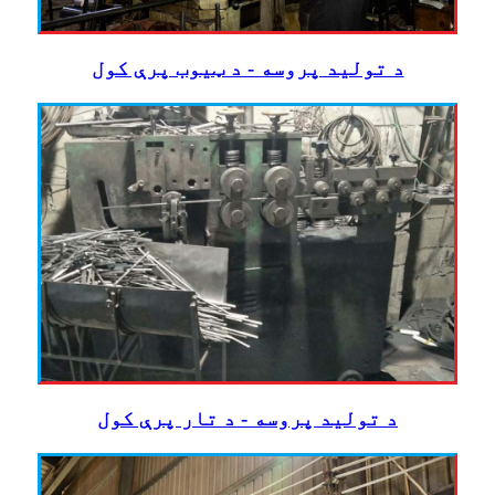
د تولید پروسه - د ټیوب پرې کول
د تولید پروسه - د تار پرې کول