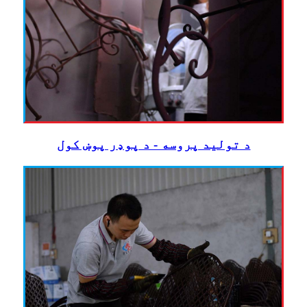
د تولید پروسه - د پوډر پوښ کول