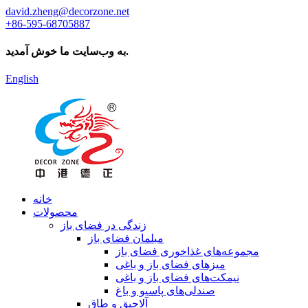
david.zheng@decorzone.net
‎+86-595-68705887‎
به وب‌سایت ما خوش آمدید.
English
خانه
محصولات
زندگی در فضای باز
مبلمان فضای باز
مجموعه‌های غذاخوری فضای باز
میزهای فضای باز و باغی
نیمکت‌های فضای باز و باغی
صندلی‌های پاسیو و باغ
آلاچیق و طاق