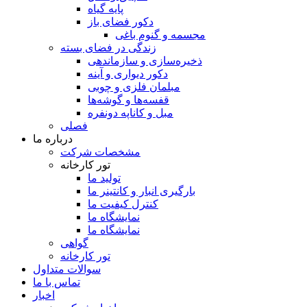
پایه گیاه
دکور فضای باز
مجسمه و گنوم باغی
زندگی در فضای بسته
ذخیره‌سازی و سازماندهی
دکور دیواری و آینه
مبلمان فلزی و چوبی
قفسه‌ها و گوشه‌ها
مبل و کاناپه دونفره
فصلی
درباره ما
مشخصات شرکت
تور کارخانه
تولید ما
بارگیری انبار و کانتینر ما
کنترل کیفیت ما
نمایشگاه ما
نمایشگاه ما
گواهی
تور کارخانه
سوالات متداول
تماس با ما
اخبار