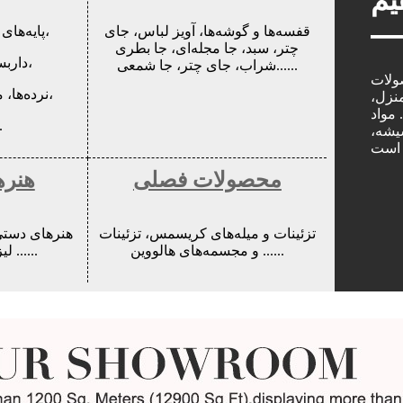
یم
قفسه‌ها و گوشه‌ها، آویز لباس، جای
پایه‌های گیاه، گلدان‌های گل،
چتر، سبد، جا مجله‌ای، جا بطری
داربست، میخ‌های باغ،
شراب، جای چتر، جا شمعی......
صولات
نرده‌ها، مجسمه‌های حیوانات،
منزل،
مواد
طا
یشه،
محصولات فصلی
هنره
تزئینات و میله‌های کریسمس، تزئینات
هنرهای دستی
و مجسمه‌های هالووین ......
لیزری، هنر قلم‌زنی ......