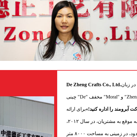
 در زبان
De Zheng Crafts Co., Ltd.
چینی "De" مخفف "Moral" و "Zheng" مخفف "Integrity" است، بنابراین فلسفه کسب و کار ما
ت آبرومند را اداره کنید!»
برای ارائه
خدمات بهتر، قیمت‌های رقابتی‌تر، کیفیت بالاتر و ارسال به موقع به مشتریان، در سال ۲۰۱۲،
کارخانه خود را با نام شرکت دکور زون با مسئولیت محدود، در زمینی به مساحت ۸۰۰۰ متر