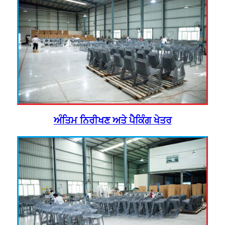
ਅੰਤਿਮ ਨਿਰੀਖਣ ਅਤੇ ਪੈਕਿੰਗ ਖੇਤਰ