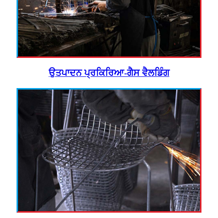
ਉਤਪਾਦਨ ਪ੍ਰਕਿਰਿਆ-ਗੈਸ ਵੈਲਡਿੰਗ