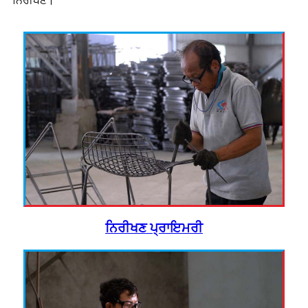
ਨਿਰੀਖਣ।
ਨਿਰੀਖਣ ਪ੍ਰਾਇਮਰੀ