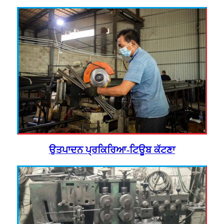
ਉਤਪਾਦਨ ਪ੍ਰਕਿਰਿਆ-ਟਿਊਬ ਕੱਟਣਾ