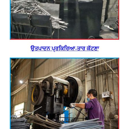
ਉਤਪਾਦਨ ਪ੍ਰਕਿਰਿਆ-ਤਾਰ ਕੱਟਣਾ