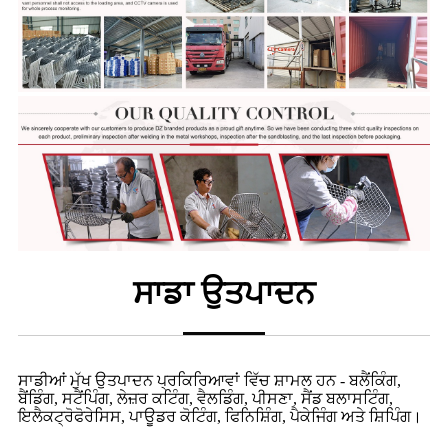
ਸਾਡਾ ਉਤਪਾਦਨ
ਸਾਡੀਆਂ ਮੁੱਖ ਉਤਪਾਦਨ ਪ੍ਰਕਿਰਿਆਵਾਂ ਵਿੱਚ ਸ਼ਾਮਲ ਹਨ - ਬਲੈਂਕਿੰਗ,
ਬੈਂਡਿੰਗ, ਸਟੈਂਪਿੰਗ, ਲੇਜ਼ਰ ਕਟਿੰਗ, ਵੈਲਡਿੰਗ, ਪੀਸਣਾ, ਸੈਂਡ ਬਲਾਸਟਿੰਗ,
ਇਲੈਕਟ੍ਰੋਫੋਰੇਸਿਸ, ਪਾਊਡਰ ਕੋਟਿੰਗ, ਫਿਨਿਸ਼ਿੰਗ, ਪੈਕੇਜਿੰਗ ਅਤੇ ਸ਼ਿਪਿੰਗ।