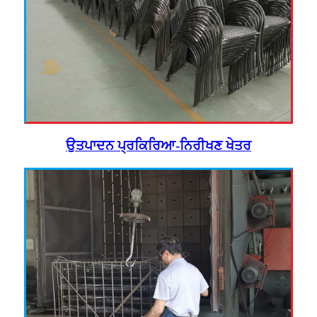
ਉਤਪਾਦਨ ਪ੍ਰਕਿਰਿਆ-ਨਿਰੀਖਣ ਖੇਤਰ