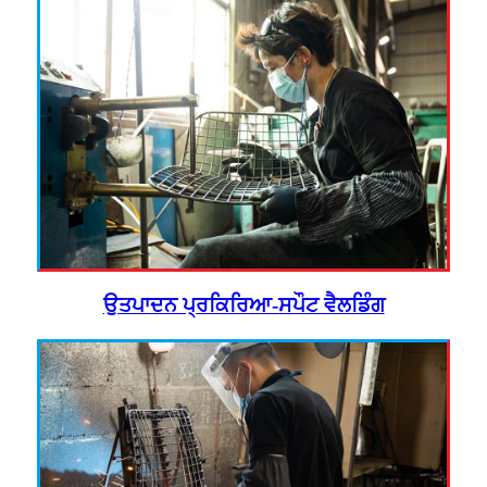
ਉਤਪਾਦਨ ਪ੍ਰਕਿਰਿਆ-ਸਪੌਟ ਵੈਲਡਿੰਗ