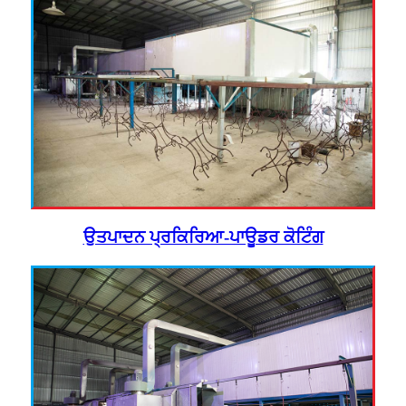
ਉਤਪਾਦਨ ਪ੍ਰਕਿਰਿਆ-ਪਾਊਡਰ ਕੋਟਿੰਗ