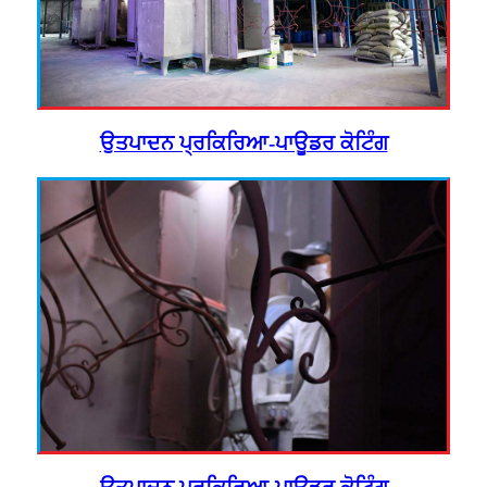
ਉਤਪਾਦਨ ਪ੍ਰਕਿਰਿਆ-ਪਾਊਡਰ ਕੋਟਿੰਗ