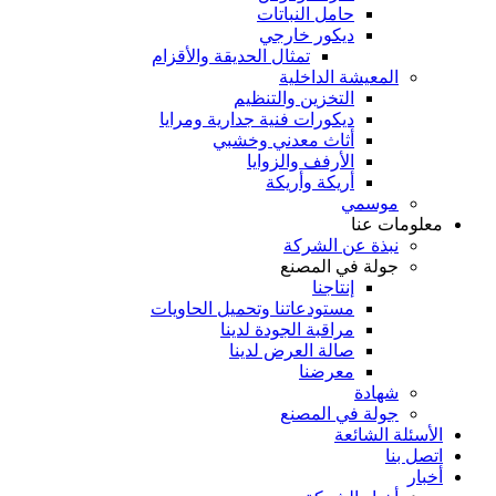
حامل النباتات
ديكور خارجي
تمثال الحديقة والأقزام
المعيشة الداخلية
التخزين والتنظيم
ديكورات فنية جدارية ومرايا
أثاث معدني وخشبي
الأرفف والزوايا
أريكة وأريكة
موسمي
معلومات عنا
نبذة عن الشركة
جولة في المصنع
إنتاجنا
مستودعاتنا وتحميل الحاويات
مراقبة الجودة لدينا
صالة العرض لدينا
معرضنا
شهادة
جولة في المصنع
الأسئلة الشائعة
اتصل بنا
أخبار