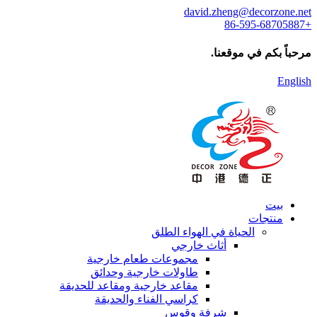
david.zheng@decorzone.net
+86-595-68705887
مرحباً بكم في موقعنا.
English
بيت
منتجات
الحياة في الهواء الطلق
أثاث خارجي
مجموعات طعام خارجية
طاولات خارجية وحدائق
مقاعد خارجية ومقاعد للحديقة
كراسي الفناء والحديقة
شرفة وقوس