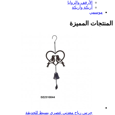
الأرفف والزوايا
أريكة وأريكة
موسمي
المنتجات المميزة
جرس رياح معدني عصري بسيط للحديقة