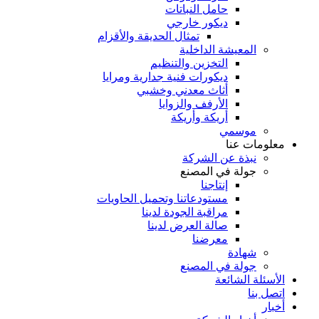
حامل النباتات
ديكور خارجي
تمثال الحديقة والأقزام
المعيشة الداخلية
التخزين والتنظيم
ديكورات فنية جدارية ومرايا
أثاث معدني وخشبي
الأرفف والزوايا
أريكة وأريكة
موسمي
معلومات عنا
نبذة عن الشركة
جولة في المصنع
إنتاجنا
مستودعاتنا وتحميل الحاويات
مراقبة الجودة لدينا
صالة العرض لدينا
معرضنا
شهادة
جولة في المصنع
الأسئلة الشائعة
اتصل بنا
أخبار