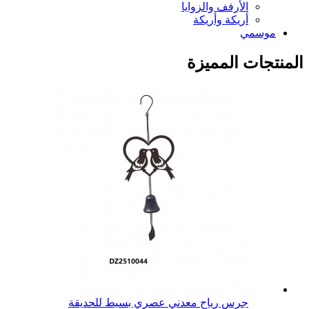
الأرفف والزوايا
أريكة وأريكة
موسمي
المنتجات المميزة
جرس رياح معدني عصري بسيط للحديقة