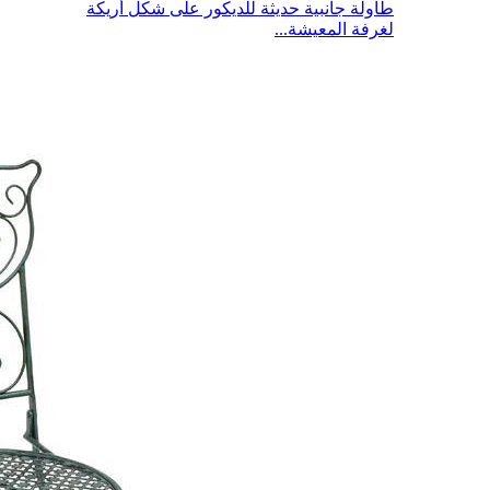
طاولة جانبية حديثة للديكور على شكل أريكة
لغرفة المعيشة...