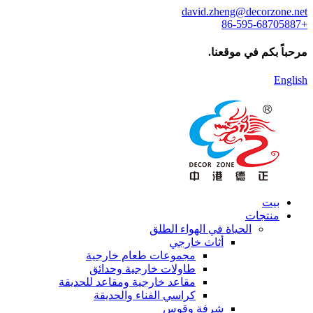
david.zheng@decorzone.net
+86-595-68705887
مرحباً بكم في موقعنا.
English
بيت
منتجات
الحياة في الهواء الطلق
أثاث خارجي
مجموعات طعام خارجية
طاولات خارجية وحدائق
مقاعد خارجية ومقاعد للحديقة
كراسي الفناء والحديقة
شرفة وقوس