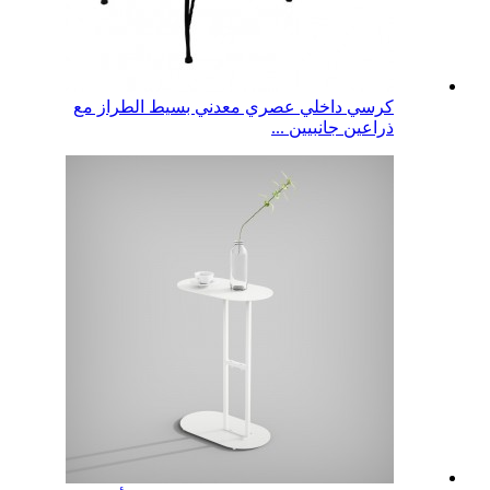
كرسي داخلي عصري معدني بسيط الطراز مع
ذراعين جانبيين ...