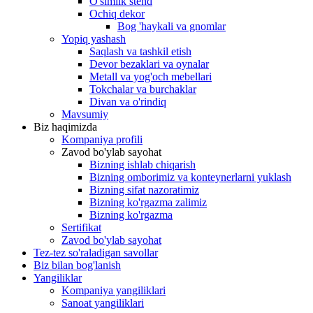
O'simlik stend
Ochiq dekor
Bog 'haykali va gnomlar
Yopiq yashash
Saqlash va tashkil etish
Devor bezaklari va oynalar
Metall va yog'och mebellari
Tokchalar va burchaklar
Divan va o'rindiq
Mavsumiy
Biz haqimizda
Kompaniya profili
Zavod bo'ylab sayohat
Bizning ishlab chiqarish
Bizning omborimiz va konteynerlarni yuklash
Bizning sifat nazoratimiz
Bizning ko'rgazma zalimiz
Bizning ko'rgazma
Sertifikat
Zavod bo'ylab sayohat
Tez-tez so'raladigan savollar
Biz bilan bog'lanish
Yangiliklar
Kompaniya yangiliklari
Sanoat yangiliklari