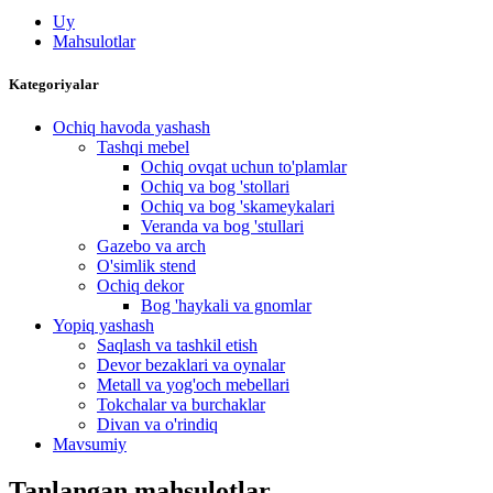
Uy
Mahsulotlar
Kategoriyalar
Ochiq havoda yashash
Tashqi mebel
Ochiq ovqat uchun to'plamlar
Ochiq va bog 'stollari
Ochiq va bog 'skameykalari
Veranda va bog 'stullari
Gazebo va arch
O'simlik stend
Ochiq dekor
Bog 'haykali va gnomlar
Yopiq yashash
Saqlash va tashkil etish
Devor bezaklari va oynalar
Metall va yog'och mebellari
Tokchalar va burchaklar
Divan va o'rindiq
Mavsumiy
Tanlangan mahsulotlar