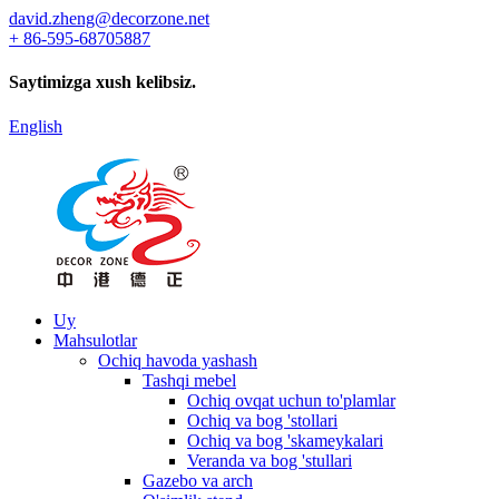
david.zheng@decorzone.net
+ 86-595-68705887
Saytimizga xush kelibsiz.
English
Uy
Mahsulotlar
Ochiq havoda yashash
Tashqi mebel
Ochiq ovqat uchun to'plamlar
Ochiq va bog 'stollari
Ochiq va bog 'skameykalari
Veranda va bog 'stullari
Gazebo va arch