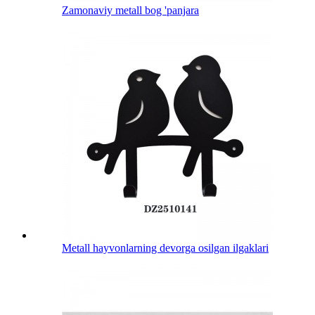
Zamonaviy metall bog 'panjara
Metall hayvonlarning devorga osilgan ilgaklari