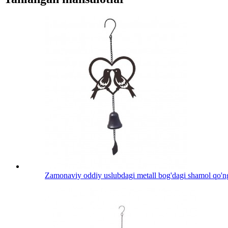
Zamonaviy oddiy uslubdagi metall bog'dagi shamol qo'ng