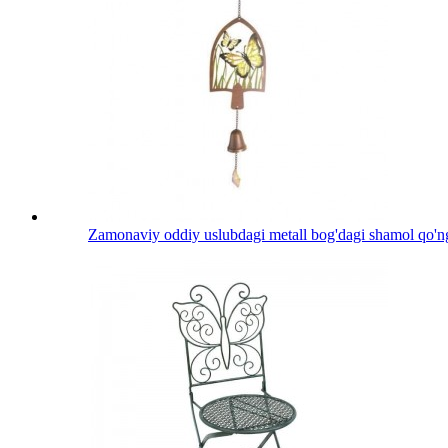
Zamonaviy oddiy uslubdagi metall bog'dagi shamol qo'ng