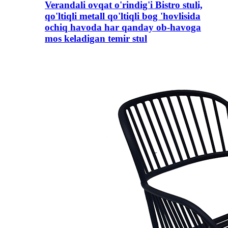
Verandali ovqat o'rindig'i Bistro stuli,
qo'ltiqli metall qo'ltiqli bog 'hovlisida
ochiq havoda har qanday ob-havoga
mos keladigan temir stul