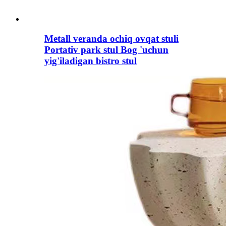
Metall veranda ochiq ovqat stuli
Portativ park stul Bog 'uchun
yig'iladigan bistro stul