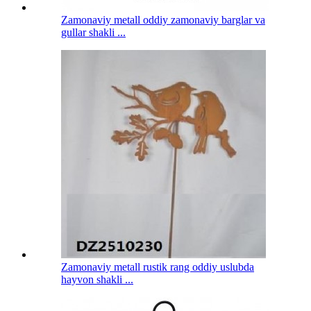
Zamonaviy metall oddiy zamonaviy barglar va
gullar shakli ...
Zamonaviy metall rustik rang oddiy uslubda
hayvon shakli ...