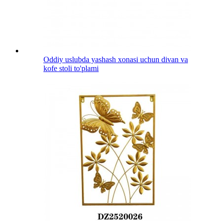
Oddiy uslubda yashash xonasi uchun divan va
kofe stoli to'plami