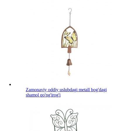
Zamonaviy oddiy uslubdagi metall bog'dagi
shamol qo'ng'irog'i