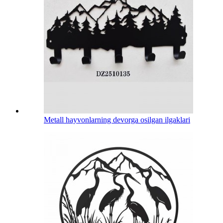
Metall hayvonlarning devorga osilgan ilgaklari