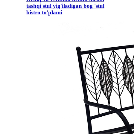
tashqi stul yig'iladigan bog 'stul
bistro to'plami