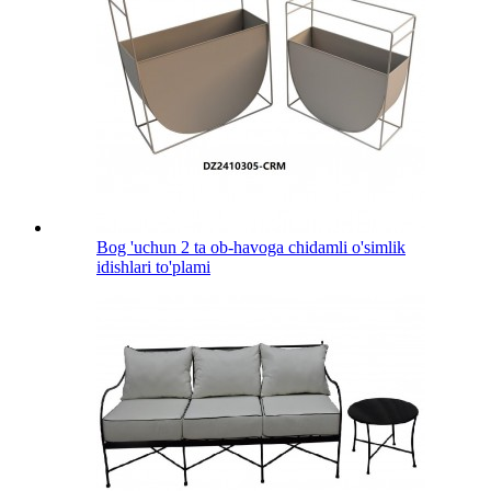
Bog 'uchun 2 ta ob-havoga chidamli o'simlik
idishlari to'plami