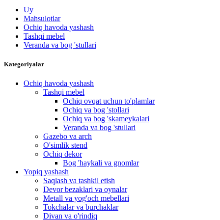
Uy
Mahsulotlar
Ochiq havoda yashash
Tashqi mebel
Veranda va bog 'stullari
Kategoriyalar
Ochiq havoda yashash
Tashqi mebel
Ochiq ovqat uchun to'plamlar
Ochiq va bog 'stollari
Ochiq va bog 'skameykalari
Veranda va bog 'stullari
Gazebo va arch
O'simlik stend
Ochiq dekor
Bog 'haykali va gnomlar
Yopiq yashash
Saqlash va tashkil etish
Devor bezaklari va oynalar
Metall va yog'och mebellari
Tokchalar va burchaklar
Divan va o'rindiq