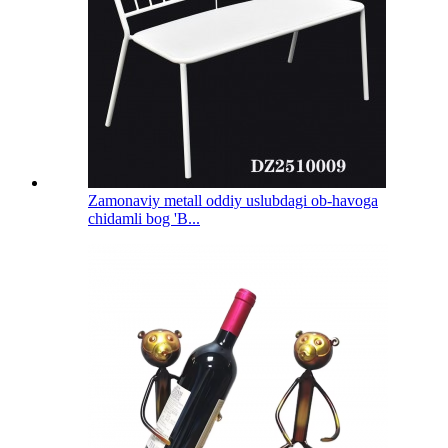
Zamonaviy metall oddiy uslubdagi ob-havoga
chidamli bog 'B...