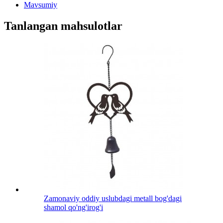
Mavsumiy
Tanlangan mahsulotlar
Zamonaviy oddiy uslubdagi metall bog'dagi
shamol qo'ng'irog'i