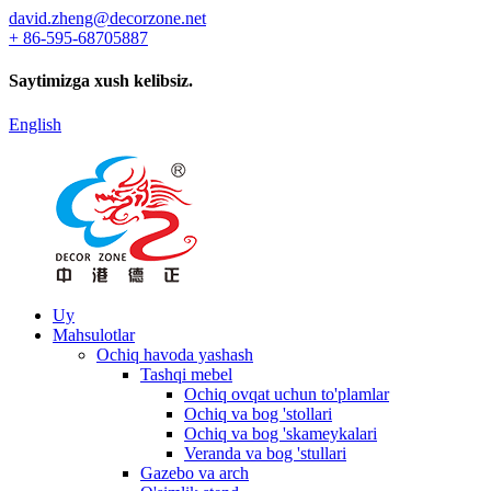
david.zheng@decorzone.net
+ 86-595-68705887
Saytimizga xush kelibsiz.
English
Uy
Mahsulotlar
Ochiq havoda yashash
Tashqi mebel
Ochiq ovqat uchun to'plamlar
Ochiq va bog 'stollari
Ochiq va bog 'skameykalari
Veranda va bog 'stullari
Gazebo va arch