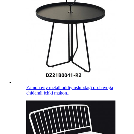
Zamonaviy metall oddiy uslubdagi ob-havoga
chidamli ichki makon...