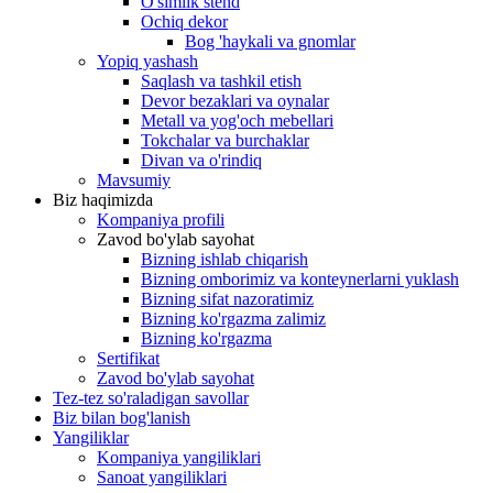
O'simlik stend
Ochiq dekor
Bog 'haykali va gnomlar
Yopiq yashash
Saqlash va tashkil etish
Devor bezaklari va oynalar
Metall va yog'och mebellari
Tokchalar va burchaklar
Divan va o'rindiq
Mavsumiy
Biz haqimizda
Kompaniya profili
Zavod bo'ylab sayohat
Bizning ishlab chiqarish
Bizning omborimiz va konteynerlarni yuklash
Bizning sifat nazoratimiz
Bizning ko'rgazma zalimiz
Bizning ko'rgazma
Sertifikat
Zavod bo'ylab sayohat
Tez-tez so'raladigan savollar
Biz bilan bog'lanish
Yangiliklar
Kompaniya yangiliklari
Sanoat yangiliklari