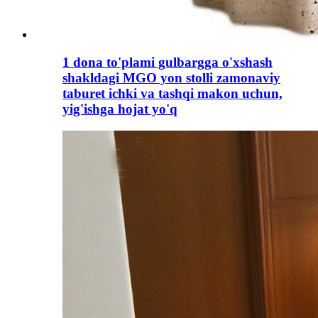
1 dona to'plami gulbargga o'xshash
shakldagi MGO yon stolli zamonaviy
taburet ichki va tashqi makon uchun,
yig'ishga hojat yo'q