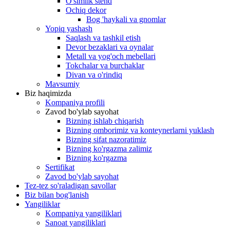
O'simlik stend
Ochiq dekor
Bog 'haykali va gnomlar
Yopiq yashash
Saqlash va tashkil etish
Devor bezaklari va oynalar
Metall va yog'och mebellari
Tokchalar va burchaklar
Divan va o'rindiq
Mavsumiy
Biz haqimizda
Kompaniya profili
Zavod bo'ylab sayohat
Bizning ishlab chiqarish
Bizning omborimiz va konteynerlarni yuklash
Bizning sifat nazoratimiz
Bizning ko'rgazma zalimiz
Bizning ko'rgazma
Sertifikat
Zavod bo'ylab sayohat
Tez-tez so'raladigan savollar
Biz bilan bog'lanish
Yangiliklar
Kompaniya yangiliklari
Sanoat yangiliklari