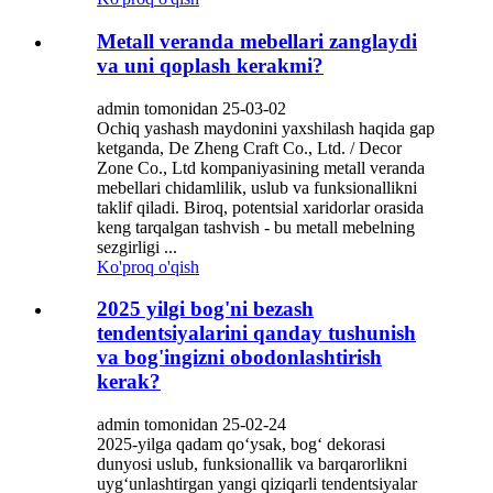
Metall veranda mebellari zanglaydi
va uni qoplash kerakmi?
admin tomonidan 25-03-02
Ochiq yashash maydonini yaxshilash haqida gap
ketganda, De Zheng Craft Co., Ltd. / Decor
Zone Co., Ltd kompaniyasining metall veranda
mebellari chidamlilik, uslub va funksionallikni
taklif qiladi. Biroq, potentsial xaridorlar orasida
keng tarqalgan tashvish - bu metall mebelning
sezgirligi ...
Ko'proq o'qish
2025 yilgi bog'ni bezash
tendentsiyalarini qanday tushunish
va bog'ingizni obodonlashtirish
kerak?
admin tomonidan 25-02-24
2025-yilga qadam qo‘ysak, bog‘ dekorasi
dunyosi uslub, funksionallik va barqarorlikni
uyg‘unlashtirgan yangi qiziqarli tendentsiyalar