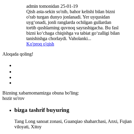
admin tomonidan 25-01-19
Qish asta-sekin so'nib, bahor kelishi bilan bizni
o'rab turgan dunyo jonlanadi. Yer uyqusidan
uyg‘onadi, jonli ranglarda ochilgan gullardan
tortib qushlarning quvnoq sayrashigacha. Bu fasl
bizni ko‘chaga chiqishga va tabiat go‘zalligi bilan
tanishishga chorlaydi. Vaholanki...
Ko'proq o'qish
Aloqada qoling!
Bizning xabarnomamizga obuna bo'ling:
hozir so'rov
bizga tashrif buyuring
Tang Long sanoat zonasi, Guanqiao shaharchasi, Anxi, Fujian
viloyati, Xitoy