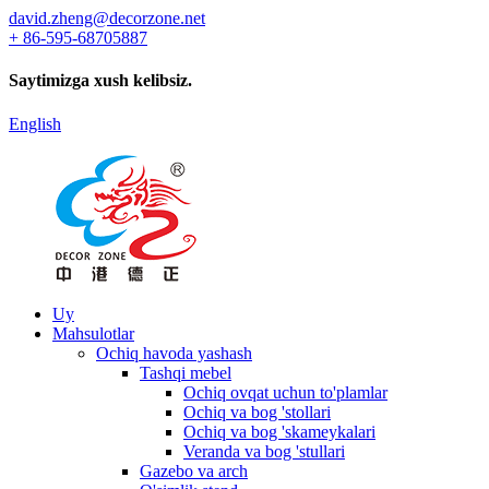
david.zheng@decorzone.net
+ 86-595-68705887
Saytimizga xush kelibsiz.
English
Uy
Mahsulotlar
Ochiq havoda yashash
Tashqi mebel
Ochiq ovqat uchun to'plamlar
Ochiq va bog 'stollari
Ochiq va bog 'skameykalari
Veranda va bog 'stullari
Gazebo va arch