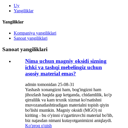
Uy
Yangiliklar
Yangiliklar
Kompaniya yangiliklari
Sanoat yangiliklari
Sanoat yangiliklari
Nima uchun magniy oksidi sizning
ichki va tashqi mebelingiz uchun
asosiy material emas?
admin tomonidan 25-08-31
Yashash xonangizni ham, bog'ingizni ham
jihozlash haqida gap ketganda, chidamlilik, ko'p
qirralilik va kam texnik xizmat ko'rsatishni
muvozanatlashtiradigan materialni topish qiyin
bo'lishi mumkin. Magniy oksidi (MGO) ni
kiriting - bu o'yinni o'zgartiruvchi material bo'lib,
biz najasdan nimani kutayotganimizni aniqlaydi.
Ko'proq o'qish