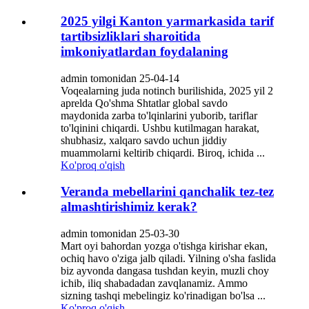
2025 yilgi Kanton yarmarkasida tarif
tartibsizliklari sharoitida
imkoniyatlardan foydalaning
admin tomonidan 25-04-14
Voqealarning juda notinch burilishida, 2025 yil 2
aprelda Qo'shma Shtatlar global savdo
maydonida zarba to'lqinlarini yuborib, tariflar
to'lqinini chiqardi. Ushbu kutilmagan harakat,
shubhasiz, xalqaro savdo uchun jiddiy
muammolarni keltirib chiqardi. Biroq, ichida ...
Ko'proq o'qish
Veranda mebellarini qanchalik tez-tez
almashtirishimiz kerak?
admin tomonidan 25-03-30
Mart oyi bahordan yozga o'tishga kirishar ekan,
ochiq havo o'ziga jalb qiladi. Yilning o'sha faslida
biz ayvonda dangasa tushdan keyin, muzli choy
ichib, iliq shabadadan zavqlanamiz. Ammo
sizning tashqi mebelingiz ko'rinadigan bo'lsa ...
Ko'proq o'qish