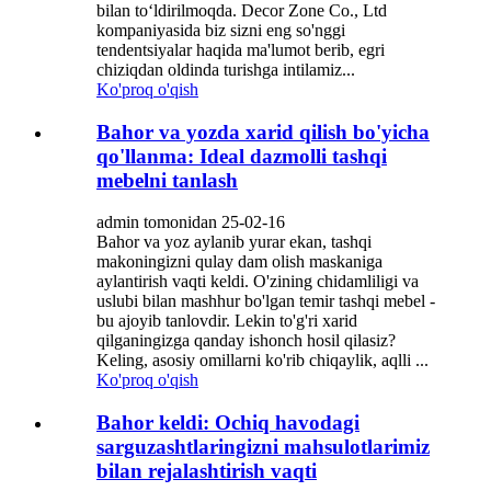
bilan to‘ldirilmoqda. Decor Zone Co., Ltd
kompaniyasida biz sizni eng so'nggi
tendentsiyalar haqida ma'lumot berib, egri
chiziqdan oldinda turishga intilamiz...
Ko'proq o'qish
Bahor va yozda xarid qilish bo'yicha
qo'llanma: Ideal dazmolli tashqi
mebelni tanlash
admin tomonidan 25-02-16
Bahor va yoz aylanib yurar ekan, tashqi
makoningizni qulay dam olish maskaniga
aylantirish vaqti keldi. O'zining chidamliligi va
uslubi bilan mashhur bo'lgan temir tashqi mebel -
bu ajoyib tanlovdir. Lekin to'g'ri xarid
qilganingizga qanday ishonch hosil qilasiz?
Keling, asosiy omillarni ko'rib chiqaylik, aqlli ...
Ko'proq o'qish
Bahor keldi: Ochiq havodagi
sarguzashtlaringizni mahsulotlarimiz
bilan rejalashtirish vaqti