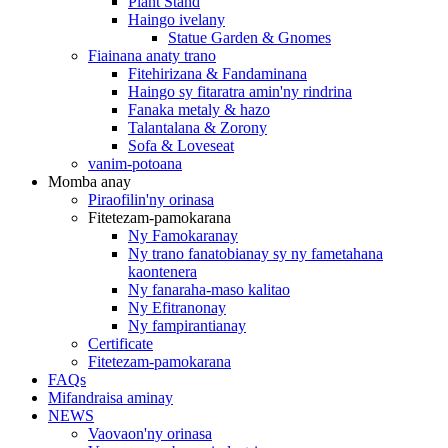
Plant Stand
Haingo ivelany
Statue Garden & Gnomes
Fiainana anaty trano
Fitehirizana & Fandaminana
Haingo sy fitaratra amin'ny rindrina
Fanaka metaly & hazo
Talantalana & Zorony
Sofa & Loveseat
vanim-potoana
Momba anay
Piraofilin'ny orinasa
Fitetezam-pamokarana
Ny Famokaranay
Ny trano fanatobianay sy ny fametahana
kaontenera
Ny fanaraha-maso kalitao
Ny Efitranonay
Ny fampirantianay
Certificate
Fitetezam-pamokarana
FAQs
Mifandraisa aminay
NEWS
Vaovaon'ny orinasa