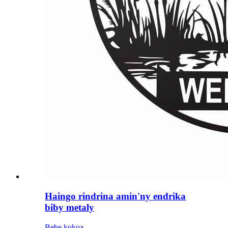
Haingo rindrina amin'ny endrika
biby metaly
Bebe kokoa