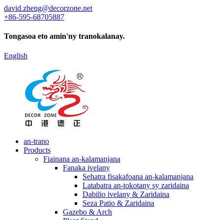
david.zheng@decorzone.net
+86-595-68705887
Tongasoa eto amin'ny tranokalanay.
English
an-trano
Products
Fiainana an-kalamanjana
Fanaka ivelany
Sehatra fisakafoana an-kalamanjana
Latabatra an-tokotany sy zaridaina
Dabilio ivelany & Zaridaina
Seza Patio & Zaridaina
Gazebo & Arch