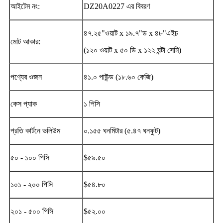
আইটেম নং:
DZ20A0227 এর বিবরণ
৪৭.২৫"ওয়াট x ১৯.৭"ড x ৪৮"এইচ
মোট আকার:
(১২০ ওয়াট x ৫০ ডি x ১২২ ঘন্টা সেমি)
পণ্যের ওজন
৪১.০ পাউন্ড (১৮.৬০ কেজি)
কেস প্যাক
১ পিসি
প্রতি কার্টনে ভলিউম
০.১৫৫ ঘনমিটার (৫.৪৭ ঘনফুট)
৫০ - ১০০ পিসি
$৫৯.৫০
১০১ - ২০০ পিসি
$৫৪.৮০
২০১ - ৫০০ পিসি
$৫২.০০