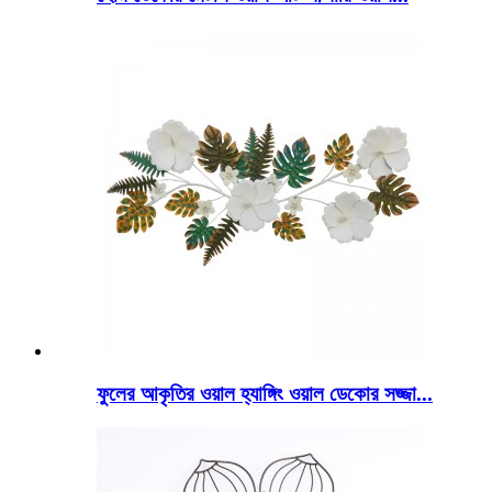
ফুলের আকৃতির ওয়াল হ্যাঙ্গিং ওয়াল ডেকোর সজ্জা...