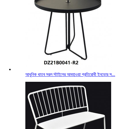
আধুনিক ধাতব সরল স্টাইলের আবহাওয়া প্রতিরোধী ইনডোর স...