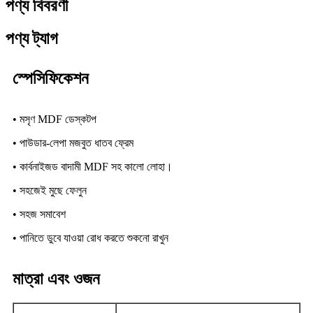
পণ্য বিবরণী
পণ্য ট্যাগ
স্পেসিফিকেশন
• মসৃণ MDF ডেস্কটপ
• পাউডার-লেপা মজবুত ধাতব ফ্রেম
• কার্বনাইজড বাদামী MDF সহ কালো লোহা।
• সহজেই মুছে ফেলুন
• সহজ সমাবেশ
• পানিতে ডুবে যাওয়া রোধ করতে শুকনো রাখুন
মাত্রা এবং ওজন