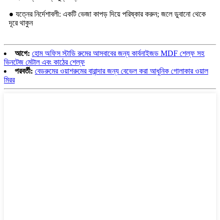
● যত্নের নির্দেশাবলী: একটি ভেজা কাপড় দিয়ে পরিষ্কার করুন; জলে ডুবানো থেকে
দূরে থাকুন
আগে:
হোম অফিস স্টাডি রুমের আসবাবের জন্য কার্বনাইজড MDF শেল্ফ সহ
ভিনটেজ মেটাল এবং কাঠের শেল্ফ
পরবর্তী:
বেডরুমের ওয়াশরুমের বারান্দার জন্য বেভেল করা আধুনিক গোলাকার ওয়াল
মিরর