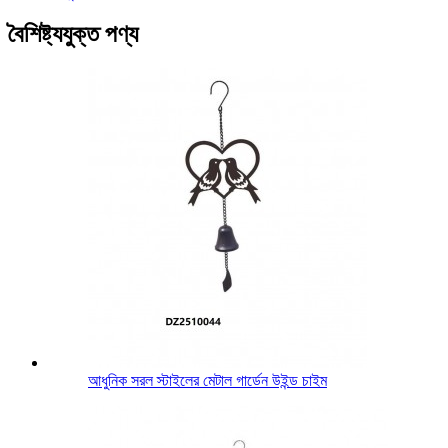
বৈশিষ্ট্যযুক্ত পণ্য
আধুনিক সরল স্টাইলের মেটাল গার্ডেন উইন্ড চাইম