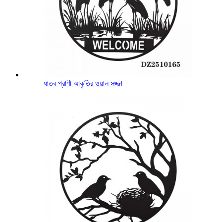
ধাতব প্রাণী আকৃতির ওয়াল সজ্জা