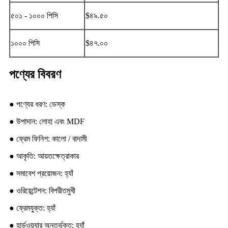
৫০১ - ১০০০ পিসি
$৪৯.৫০
১০০০ পিসি
$৪৭.০০
পণ্যের বিবরণ
● পণ্যের ধরণ: ডেস্ক
● উপাদান: লোহা এবং MDF
● ফ্রেম ফিনিশ: কালো / বাদামী
● আকৃতি: আয়তক্ষেত্রাকার
● সমাবেশ প্রয়োজন: হ্যাঁ
● ওরিয়েন্টেশন: বিপরীতমুখী
● ফ্রেমযুক্ত: হ্যাঁ
● হার্ডওয়্যার অন্তর্ভুক্ত: হ্যাঁ