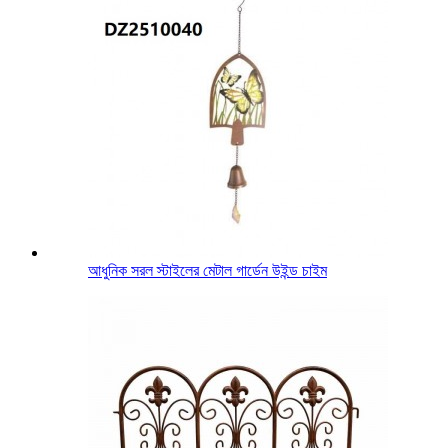
আধুনিক সরল স্টাইলের মেটাল গার্ডেন উইন্ড চাইম