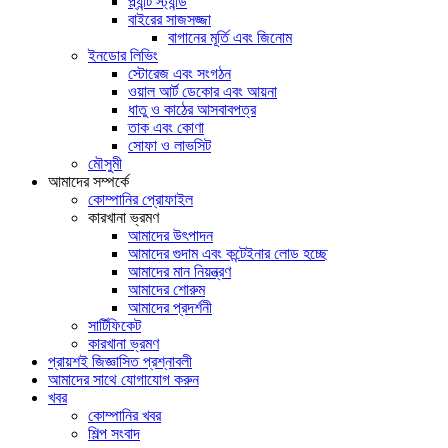
প্ল্যান্ট স্ট্যান্ড
বাইরের সাজসজ্জা
বাগানের মূর্তি এবং জিনোম
ইনডোর লিভিং
স্টোরেজ এবং সংগঠন
ওয়াল আর্ট ডেকোর এবং আয়না
ধাতু ও কাঠের আসবাবপত্র
তাক এবং কোণা
সোফা ও লাভসিট
মৌসুমী
আমাদের সম্পর্কে
কোম্পানির প্রোফাইল
কারখানা ভ্রমণ
আমাদের উৎপাদন
আমাদের গুদাম এবং কন্টেইনার লোড হচ্ছে
আমাদের মান নিয়ন্ত্রণ
আমাদের শোরুম
আমাদের প্রদর্শনী
সার্টিফিকেট
কারখানা ভ্রমণ
প্রায়শই জিজ্ঞাসিত প্রশ্নাবলী
আমাদের সাথে যোগাযোগ করুন
খবর
কোম্পানির খবর
শিল্প সংবাদ