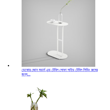
ডেকোর জোন মডার্ন এন্ড টেবিল সোফা সাইড টেবিল লিভিং রুমের
জন্য...