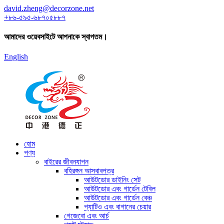
david.zheng@decorzone.net
+৮৬-৫৯৫-৬৮৭০৫৮৮৭
আমাদের ওয়েবসাইটে আপনাকে স্বাগতম।
English
হোম
পণ্য
বাইরের জীবনযাপন
বহিরঙ্গন আসবাবপত্র
আউটডোর ডাইনিং সেট
আউটডোর এবং গার্ডেন টেবিল
আউটডোর এবং গার্ডেন বেঞ্চ
প্যাটিও এবং বাগানের চেয়ার
গেজেবো এবং আর্চ