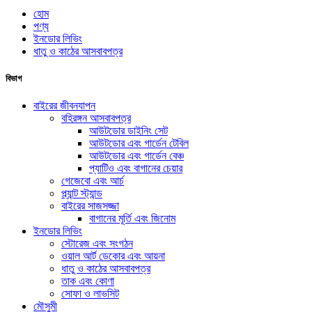
হোম
পণ্য
ইনডোর লিভিং
ধাতু ও কাঠের আসবাবপত্র
বিভাগ
বাইরের জীবনযাপন
বহিরঙ্গন আসবাবপত্র
আউটডোর ডাইনিং সেট
আউটডোর এবং গার্ডেন টেবিল
আউটডোর এবং গার্ডেন বেঞ্চ
প্যাটিও এবং বাগানের চেয়ার
গেজেবো এবং আর্চ
প্ল্যান্ট স্ট্যান্ড
বাইরের সাজসজ্জা
বাগানের মূর্তি এবং জিনোম
ইনডোর লিভিং
স্টোরেজ এবং সংগঠন
ওয়াল আর্ট ডেকোর এবং আয়না
ধাতু ও কাঠের আসবাবপত্র
তাক এবং কোণা
সোফা ও লাভসিট
মৌসুমী