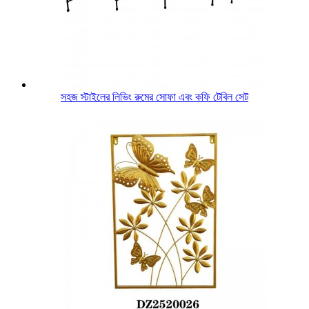
সহজ স্টাইলের লিভিং রুমের সোফা এবং কফি টেবিল সেট