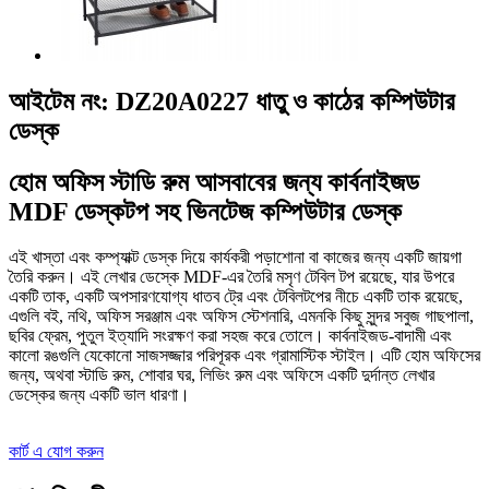
আইটেম নং: DZ20A0227 ধাতু ও কাঠের কম্পিউটার
ডেস্ক
হোম অফিস স্টাডি রুম আসবাবের জন্য কার্বনাইজড
MDF ডেস্কটপ সহ ভিনটেজ কম্পিউটার ডেস্ক
এই খাস্তা এবং কম্প্যাক্ট ডেস্ক দিয়ে কার্যকরী পড়াশোনা বা কাজের জন্য একটি জায়গা
তৈরি করুন। এই লেখার ডেস্কে MDF-এর তৈরি মসৃণ টেবিল টপ রয়েছে, যার উপরে
একটি তাক, একটি অপসারণযোগ্য ধাতব ট্রে এবং টেবিলটপের নীচে একটি তাক রয়েছে,
এগুলি বই, নথি, অফিস সরঞ্জাম এবং অফিস স্টেশনারি, এমনকি কিছু সুন্দর সবুজ গাছপালা,
ছবির ফ্রেম, পুতুল ইত্যাদি সংরক্ষণ করা সহজ করে তোলে। কার্বনাইজড-বাদামী এবং
কালো রঙগুলি যেকোনো সাজসজ্জার পরিপূরক এবং গ্রামাস্টিক স্টাইল। এটি হোম অফিসের
জন্য, অথবা স্টাডি রুম, শোবার ঘর, লিভিং রুম এবং অফিসে একটি দুর্দান্ত লেখার
ডেস্কের জন্য একটি ভাল ধারণা।
কার্ট এ যোগ করুন