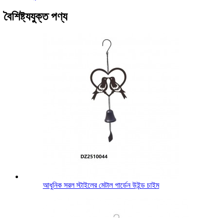
বৈশিষ্ট্যযুক্ত পণ্য
আধুনিক সরল স্টাইলের মেটাল গার্ডেন উইন্ড চাইম