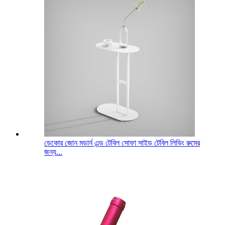
ডেকোর জোন মডার্ন এন্ড টেবিল সোফা সাইড টেবিল লিভিং রুমের
জন্য...