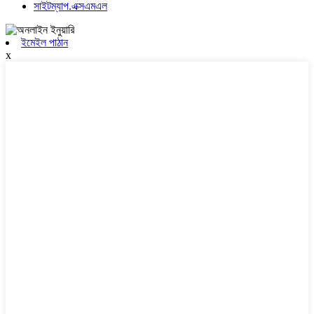
সাইটম্যাপ.এক্সএমএল
ইমেইল পাঠান
x