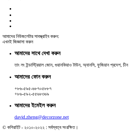
আমাদের নিউজলেটার সাবস্ক্রাইব করুন:
এখনই জিজ্ঞাসা করুন
আমাদের সাথে দেখা করুন
তাং লং ইন্ডাস্ট্রিয়াল জোন, গুয়ানকিয়াও টাউন, অ্যানসি, ফুজিয়ান প্রদেশ, চীন
আমাদের ফোন করুন
+৮৬-৫৯৫-৬৮৭০৫৮৮৭
+৮৬-৫৯২-৫৫৬৮৩৬৯
আমাদের ইমেইল করুন
david.zheng@decorzone.net
© কপিরাইট - ২০১০-২০২২ : সর্বস্বত্ব সংরক্ষিত।