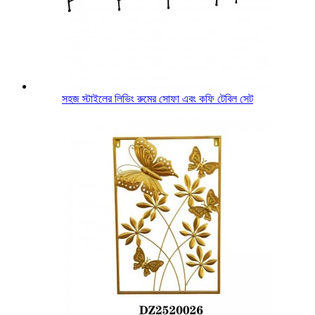
সহজ স্টাইলের লিভিং রুমের সোফা এবং কফি টেবিল সেট