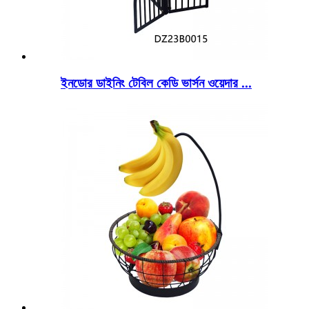
ইনডোর ডাইনিং টেবিল কেডি ভার্সন ওয়েদার ...