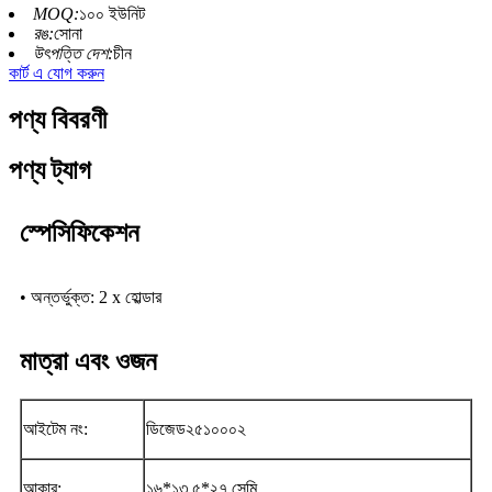
MOQ:
১০০ ইউনিট
রঙ:
সোনা
উৎপত্তি দেশ:
চীন
কার্ট এ যোগ করুন
পণ্য বিবরণী
পণ্য ট্যাগ
স্পেসিফিকেশন
• অন্তর্ভুক্ত: 2 x হোল্ডার
মাত্রা এবং ওজন
আইটেম নং:
ডিজেড২৫১০০০২
আকার:
১৬*১৩.৫*২৭ সেমি