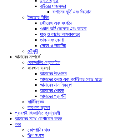
প্ল্যান্ট স্ট্যান্ড
বাইরের সাজসজ্জা
বাগানের মূর্তি এবং জিনোম
ইনডোর লিভিং
স্টোরেজ এবং সংগঠন
ওয়াল আর্ট ডেকোর এবং আয়না
ধাতু ও কাঠের আসবাবপত্র
তাক এবং কোণা
সোফা ও লাভসিট
মৌসুমী
আমাদের সম্পর্কে
কোম্পানির প্রোফাইল
কারখানা ভ্রমণ
আমাদের উৎপাদন
আমাদের গুদাম এবং কন্টেইনার লোড হচ্ছে
আমাদের মান নিয়ন্ত্রণ
আমাদের শোরুম
আমাদের প্রদর্শনী
সার্টিফিকেট
কারখানা ভ্রমণ
প্রায়শই জিজ্ঞাসিত প্রশ্নাবলী
আমাদের সাথে যোগাযোগ করুন
খবর
কোম্পানির খবর
শিল্প সংবাদ