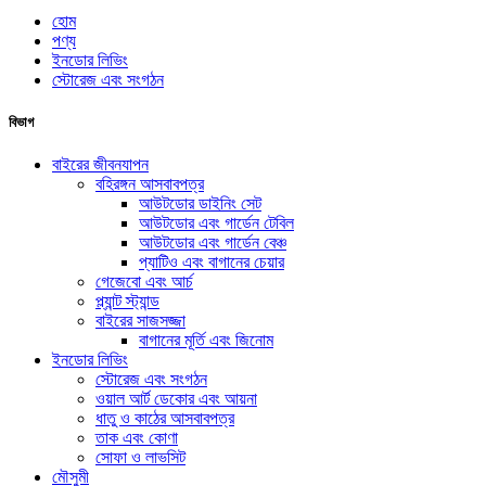
হোম
পণ্য
ইনডোর লিভিং
স্টোরেজ এবং সংগঠন
বিভাগ
বাইরের জীবনযাপন
বহিরঙ্গন আসবাবপত্র
আউটডোর ডাইনিং সেট
আউটডোর এবং গার্ডেন টেবিল
আউটডোর এবং গার্ডেন বেঞ্চ
প্যাটিও এবং বাগানের চেয়ার
গেজেবো এবং আর্চ
প্ল্যান্ট স্ট্যান্ড
বাইরের সাজসজ্জা
বাগানের মূর্তি এবং জিনোম
ইনডোর লিভিং
স্টোরেজ এবং সংগঠন
ওয়াল আর্ট ডেকোর এবং আয়না
ধাতু ও কাঠের আসবাবপত্র
তাক এবং কোণা
সোফা ও লাভসিট
মৌসুমী