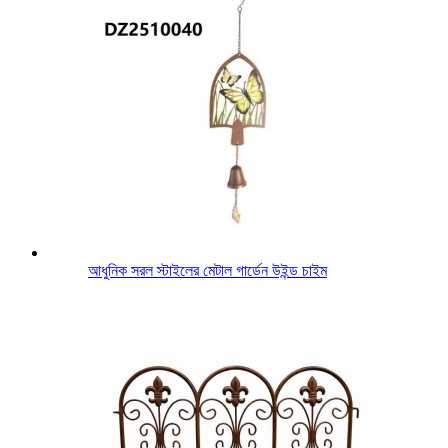
আধুনিক সরল স্টাইলের মেটাল গার্ডেন উইন্ড চাইম