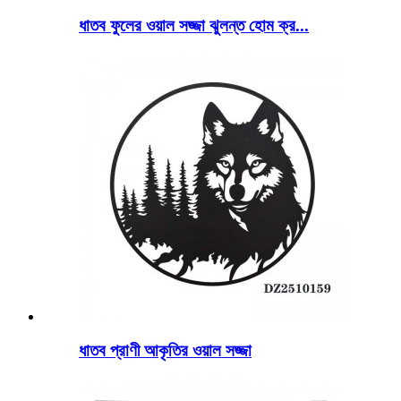
ধাতব ফুলের ওয়াল সজ্জা ঝুলন্ত হোম ক্র...
ধাতব প্রাণী আকৃতির ওয়াল সজ্জা