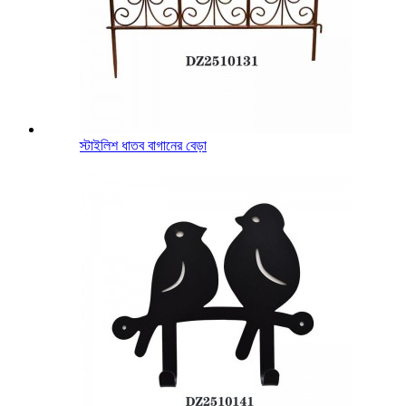
স্টাইলিশ ধাতব বাগানের বেড়া