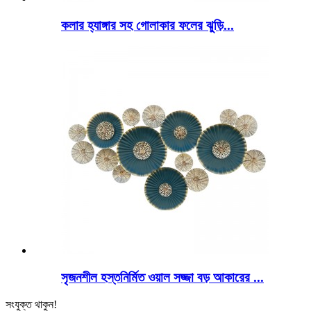
কলার হ্যাঙ্গার সহ গোলাকার ফলের ঝুড়ি...
সৃজনশীল হস্তনির্মিত ওয়াল সজ্জা বড় আকারের ...
সংযুক্ত থাকুন!