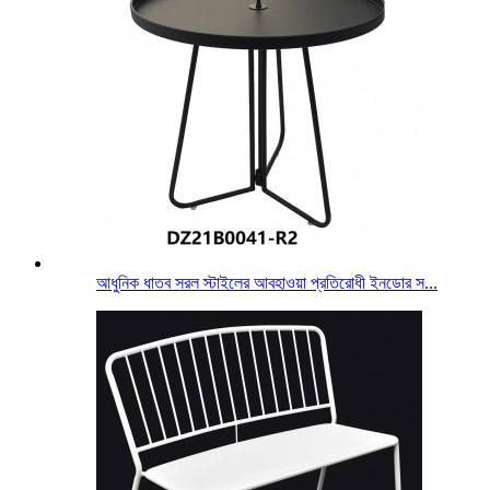
আধুনিক ধাতব সরল স্টাইলের আবহাওয়া প্রতিরোধী ইনডোর স...