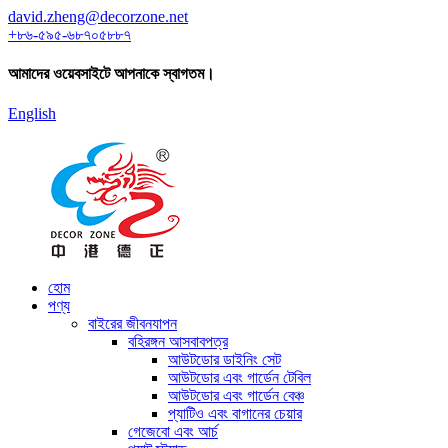
david.zheng@decorzone.net
+৮৬-৫৯৫-৬৮৭০৫৮৮৭
আমাদের ওয়েবসাইটে আপনাকে স্বাগতম।
English
হোম
পণ্য
বাইরের জীবনযাপন
বহিরঙ্গন আসবাবপত্র
আউটডোর ডাইনিং সেট
আউটডোর এবং গার্ডেন টেবিল
আউটডোর এবং গার্ডেন বেঞ্চ
প্যাটিও এবং বাগানের চেয়ার
গেজেবো এবং আর্চ