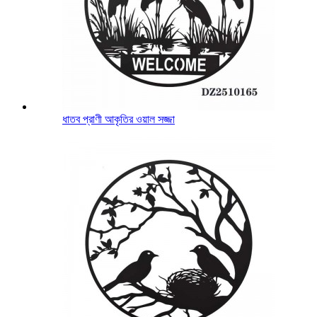
ধাতব প্রাণী আকৃতির ওয়াল সজ্জা