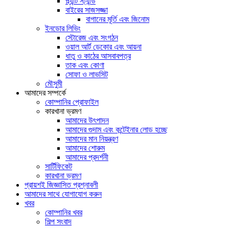
প্ল্যান্ট স্ট্যান্ড
বাইরের সাজসজ্জা
বাগানের মূর্তি এবং জিনোম
ইনডোর লিভিং
স্টোরেজ এবং সংগঠন
ওয়াল আর্ট ডেকোর এবং আয়না
ধাতু ও কাঠের আসবাবপত্র
তাক এবং কোণা
সোফা ও লাভসিট
মৌসুমী
আমাদের সম্পর্কে
কোম্পানির প্রোফাইল
কারখানা ভ্রমণ
আমাদের উৎপাদন
আমাদের গুদাম এবং কন্টেইনার লোড হচ্ছে
আমাদের মান নিয়ন্ত্রণ
আমাদের শোরুম
আমাদের প্রদর্শনী
সার্টিফিকেট
কারখানা ভ্রমণ
প্রায়শই জিজ্ঞাসিত প্রশ্নাবলী
আমাদের সাথে যোগাযোগ করুন
খবর
কোম্পানির খবর
শিল্প সংবাদ