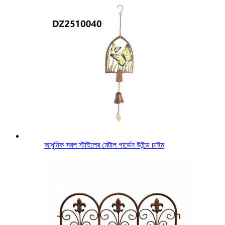
আধুনিক সরল স্টাইলের মেটাল গার্ডেন উইন্ড চাইম