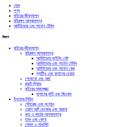
হোম
পণ্য
বাইরের জীবনযাপন
বহিরঙ্গন আসবাবপত্র
আউটডোর এবং গার্ডেন টেবিল
বিভাগ
বাইরের জীবনযাপন
বহিরঙ্গন আসবাবপত্র
আউটডোর ডাইনিং সেট
আউটডোর এবং গার্ডেন টেবিল
আউটডোর এবং গার্ডেন বেঞ্চ
প্যাটিও এবং বাগানের চেয়ার
গেজেবো এবং আর্চ
প্ল্যান্ট স্ট্যান্ড
বাইরের সাজসজ্জা
বাগানের মূর্তি এবং জিনোম
ইনডোর লিভিং
স্টোরেজ এবং সংগঠন
ওয়াল আর্ট ডেকোর এবং আয়না
ধাতু ও কাঠের আসবাবপত্র
তাক এবং কোণা
সোফা ও লাভসিট