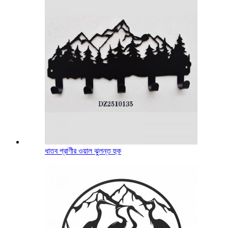
ধাতব প্রাণীর ওয়াল ঝুলন্ত হুক