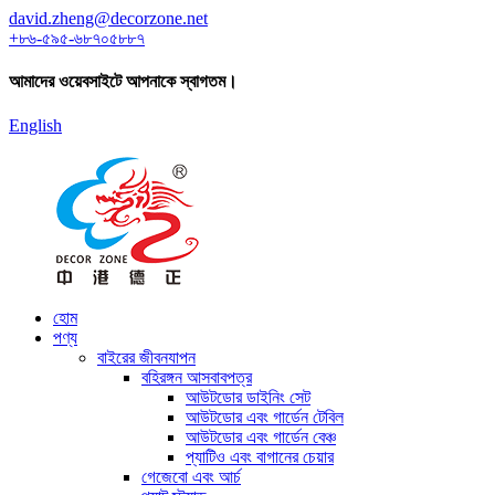
david.zheng@decorzone.net
+৮৬-৫৯৫-৬৮৭০৫৮৮৭
আমাদের ওয়েবসাইটে আপনাকে স্বাগতম।
English
হোম
পণ্য
বাইরের জীবনযাপন
বহিরঙ্গন আসবাবপত্র
আউটডোর ডাইনিং সেট
আউটডোর এবং গার্ডেন টেবিল
আউটডোর এবং গার্ডেন বেঞ্চ
প্যাটিও এবং বাগানের চেয়ার
গেজেবো এবং আর্চ