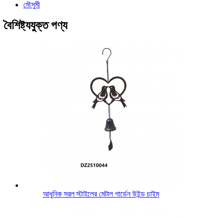
মৌসুমী
বৈশিষ্ট্যযুক্ত পণ্য
আধুনিক সরল স্টাইলের মেটাল গার্ডেন উইন্ড চাইম