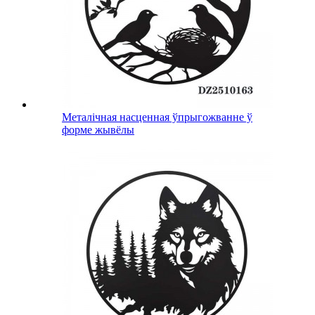
Металічная насценная ўпрыгожванне ў
форме жывёлы