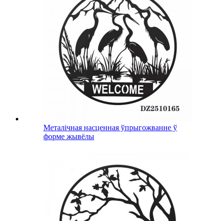
Металічная насценная ўпрыгожванне ў
форме жывёлы