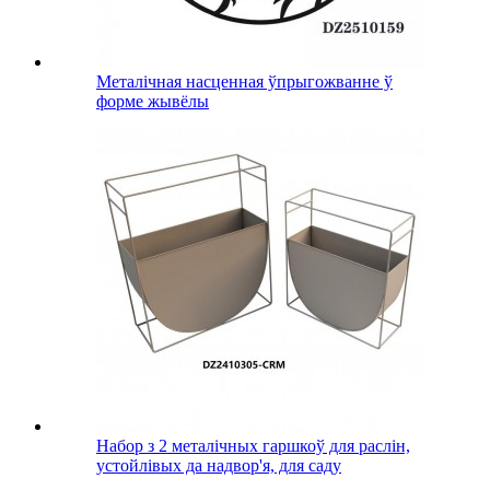
Металічная насценная ўпрыгожванне ў
форме жывёлы
Набор з 2 металічных гаршкоў для раслін,
устойлівых да надвор'я, для саду