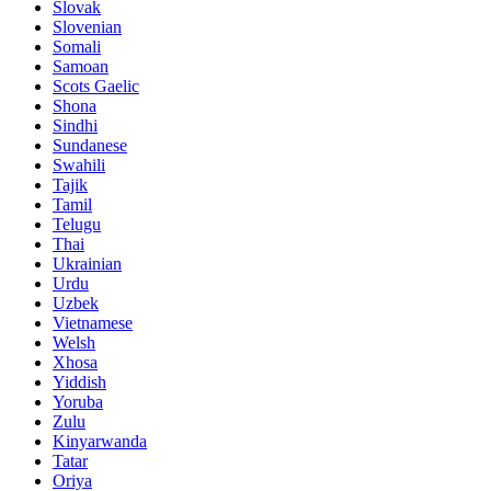
Slovak
Slovenian
Somali
Samoan
Scots Gaelic
Shona
Sindhi
Sundanese
Swahili
Tajik
Tamil
Telugu
Thai
Ukrainian
Urdu
Uzbek
Vietnamese
Welsh
Xhosa
Yiddish
Yoruba
Zulu
Kinyarwanda
Tatar
Oriya