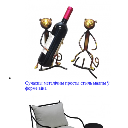
Сучасны металічны просты стыль малпы ў
форме віна