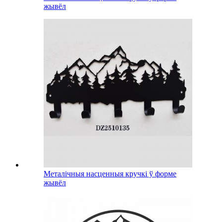
жывёл
Металічныя насценныя кручкі ў форме
жывёл