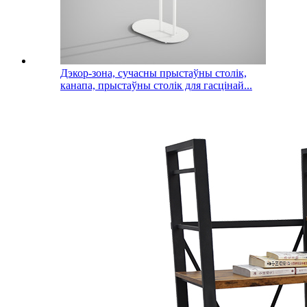
Дэкор-зона, сучасны прыстаўны столік,
канапа, прыстаўны столік для гасцінай...