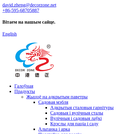
david.zheng@decorzone.net
+86-595-68705887
Вітаем на нашым сайце.
English
Галоўная
Прадукты
Жыццё на адкрытым паветры
Садовая мэбля
Адкрытыя сталовыя гарнітуры
Садовыя і вулічныя сталы
Вулічныя і садовыя лаўкі
Крэслы для паціа і саду
Альтанка і арка