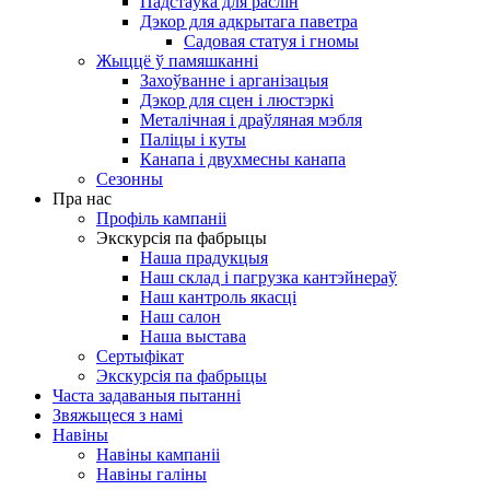
Падстаўка для раслін
Дэкор для адкрытага паветра
Садовая статуя і гномы
Жыццё ў памяшканні
Захоўванне і арганізацыя
Дэкор для сцен і люстэркі
Металічная і драўляная мэбля
Паліцы і куты
Канапа і двухмесны канапа
Сезонны
Пра нас
Профіль кампаніі
Экскурсія па фабрыцы
Наша прадукцыя
Наш склад і пагрузка кантэйнераў
Наш кантроль якасці
Наш салон
Наша выстава
Сертыфікат
Экскурсія па фабрыцы
Часта задаваныя пытанні
Звяжыцеся з намі
Навіны
Навіны кампаніі
Навіны галіны