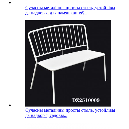
Сучасны металічны просты стыль, устойлівы
да надвор'я, для памяшканняў...
Сучасны металічны просты стыль, устойлівы
да надвор'я, садовы...