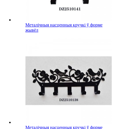
Металічныя насценныя кручкі ў форме
жывёл
Металічныя насценныя кручкі ў форме