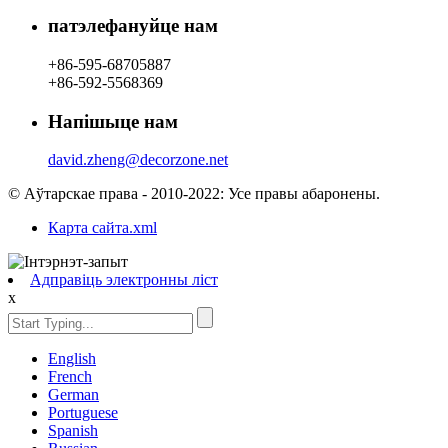
патэлефануйце нам
+86-595-68705887
+86-592-5568369
Напішыце нам
david.zheng@decorzone.net
© Аўтарскае права - 2010-2022: Усе правы абаронены.
Карта сайта.xml
Адправіць электронны ліст
x
English
French
German
Portuguese
Spanish