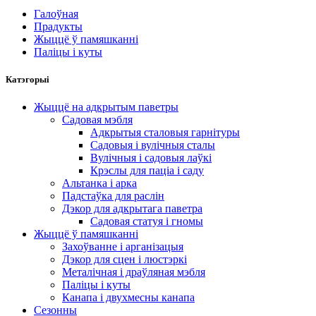
Галоўная
Прадукты
Жыццё ў памяшканні
Паліцы і куты
Катэгорыі
Жыццё на адкрытым паветры
Садовая мэбля
Адкрытыя сталовыя гарнітуры
Садовыя і вулічныя сталы
Вулічныя і садовыя лаўкі
Крэслы для паціа і саду
Альтанка і арка
Падстаўка для раслін
Дэкор для адкрытага паветра
Садовая статуя і гномы
Жыццё ў памяшканні
Захоўванне і арганізацыя
Дэкор для сцен і люстэркі
Металічная і драўляная мэбля
Паліцы і куты
Канапа і двухмесны канапа
Сезонны