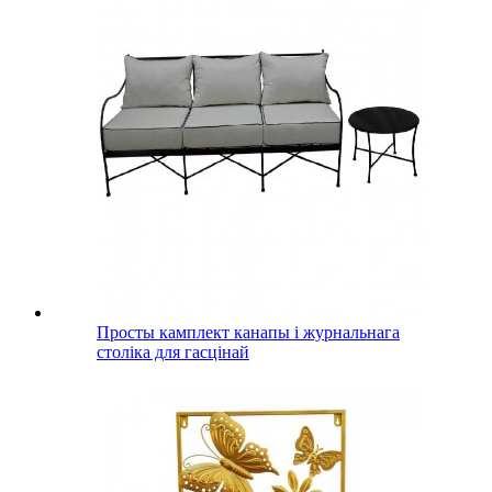
Просты камплект канапы і журнальнага
століка для гасцінай