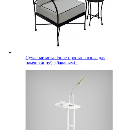
Сучаснае металічнае простае крэсла для
памяшканняў з бакавымі...