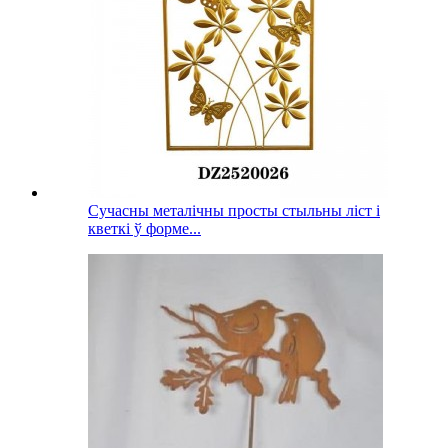
Сучасны металічны просты стыльны ліст і
кветкі ў форме...