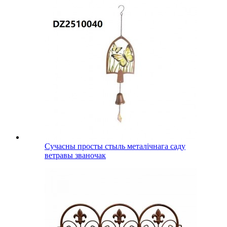
Сучасны просты стыль металічнага саду
ветравы званочак