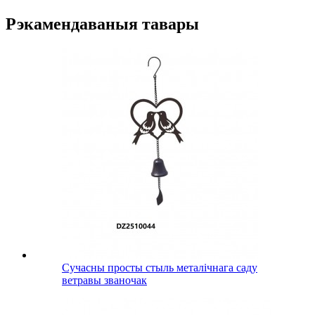
Рэкамендаваныя тавары
Сучасны просты стыль металічнага саду
ветравы званочак