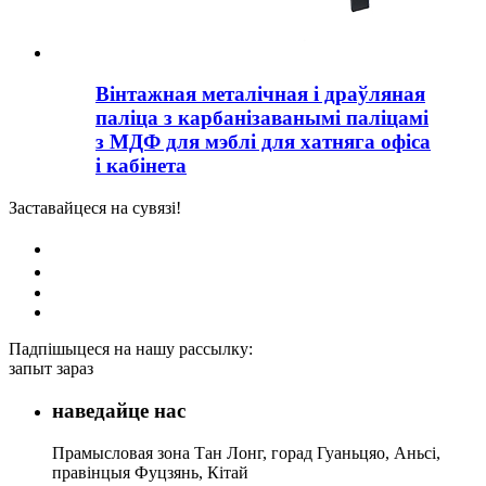
Вінтажная металічная і драўляная
паліца з карбанізаванымі паліцамі
з МДФ для мэблі для хатняга офіса
і кабінета
Заставайцеся на сувязі!
Падпішыцеся на нашу рассылку:
запыт зараз
наведайце нас
Прамысловая зона Тан Лонг, горад Гуаньцяо, Аньсі,
правінцыя Фуцзянь, Кітай