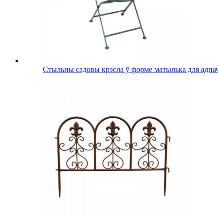
Стыльны садовы крэсла ў форме матылька для адп