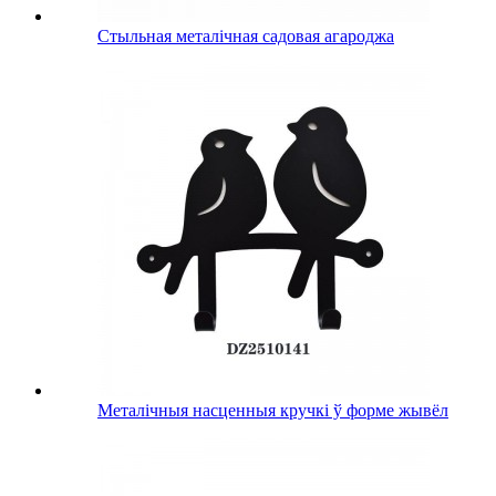
Стыльная металічная садовая агароджа
Металічныя насценныя кручкі ў форме жывёл