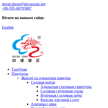
david.zheng@decorzone.net
+86-595-68705887
Вітаем на нашым сайце.
English
Галоўная
Прадукты
Жыццё на адкрытым паветры
Садовая мэбля
Адкрытыя сталовыя гарнітуры
Садовыя і вулічныя сталы
Вулічныя і садовыя лаўкі
Крэслы для паціа і саду
Альтанка і арка