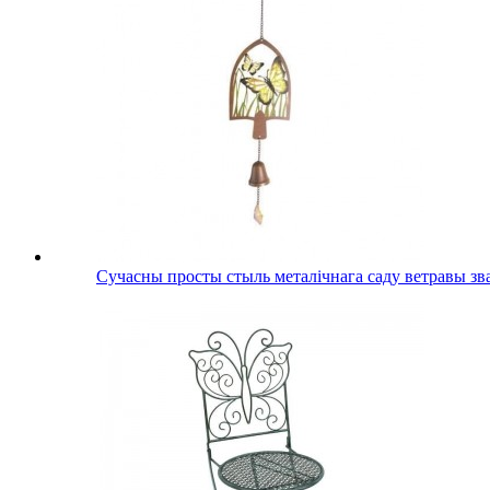
Сучасны просты стыль металічнага саду ветравы зв