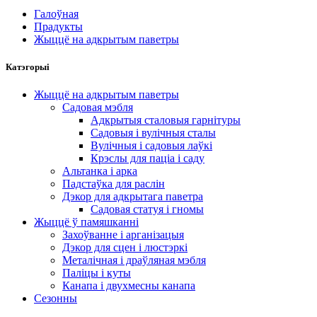
Галоўная
Прадукты
Жыццё на адкрытым паветры
Катэгорыі
Жыццё на адкрытым паветры
Садовая мэбля
Адкрытыя сталовыя гарнітуры
Садовыя і вулічныя сталы
Вулічныя і садовыя лаўкі
Крэслы для паціа і саду
Альтанка і арка
Падстаўка для раслін
Дэкор для адкрытага паветра
Садовая статуя і гномы
Жыццё ў памяшканні
Захоўванне і арганізацыя
Дэкор для сцен і люстэркі
Металічная і драўляная мэбля
Паліцы і куты
Канапа і двухмесны канапа
Сезонны