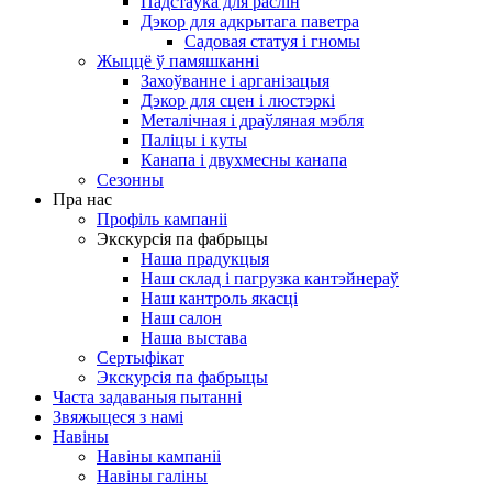
Падстаўка для раслін
Дэкор для адкрытага паветра
Садовая статуя і гномы
Жыццё ў памяшканні
Захоўванне і арганізацыя
Дэкор для сцен і люстэркі
Металічная і драўляная мэбля
Паліцы і куты
Канапа і двухмесны канапа
Сезонны
Пра нас
Профіль кампаніі
Экскурсія па фабрыцы
Наша прадукцыя
Наш склад і пагрузка кантэйнераў
Наш кантроль якасці
Наш салон
Наша выстава
Сертыфікат
Экскурсія па фабрыцы
Часта задаваныя пытанні
Звяжыцеся з намі
Навіны
Навіны кампаніі
Навіны галіны