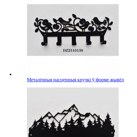
Металічныя насценныя кручкі ў форме жывёл