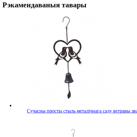
Рэкамендаваныя тавары
Сучасны просты стыль металічнага саду ветравы зв