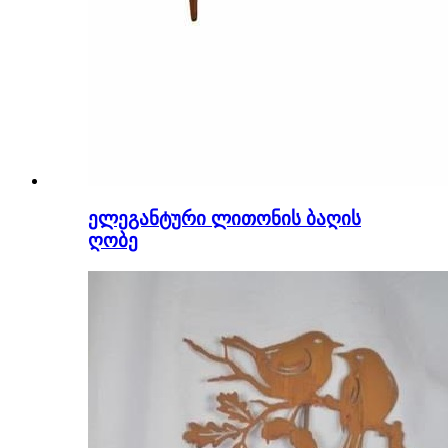
ელეგანტური ლითონის ბაღის
ღობე